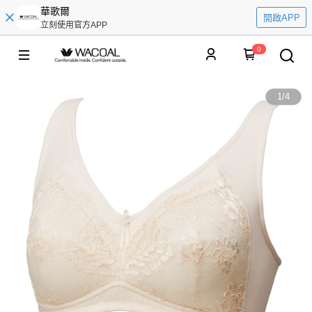
華歌爾
開啟APP
立刻使用官方APP
0
1
/
4