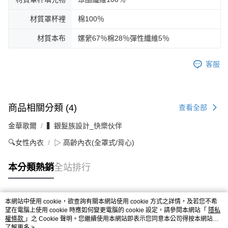
材質罩杯裡
棉100％
材質本布
嫘縈67％棉28％彈性纖維5％
客服
商品相關分類 (4)
查看全部
金華歌爾
▍銀髮族設計_快樂伙伴
🔍女性內衣
▷ 高齡內衣(全罩式/背心)
本分類熱銷
全站排行
本網站中使用 cookie，欲查詢有關本網站使用 cookie 方式之詳情，及若您不希
熱門標籤
望在電腦上使用 cookie 時應如何變更電腦的 cookie 設定，請參閱本網站「
隱私
權條款
」之 Cookie 聲明。您繼續使用本網站即表示您同意本公司得按本網站使
用條款之 Cookie 聲明使用 cookie。
了解更多 >