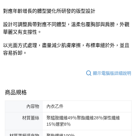
宅配
每筆NT$80，滿NT$1,000(含以上)免運費
對應年齡增長的體型變化所研發的版型設計
離島
設計可調整肩帶對應不同體型，溫柔包覆胸部與肩膀，外觀
每筆NT$220
華麗又有支撐性。
付款後門市自取
以光面方式處理，盡量減少肌膚摩擦，布標車縫於外，並且
每筆NT$80，滿NT$1,000(含以上)免運費
容易拆卸。
顯示電腦版詳細說明
商品規格
內容物
內衣乙件
材質蕾絲
聚醯胺纖維49％聚酯纖維28％彈性纖維
15％嫘縈8％
材質罩杯填充物
聚酯纖維100％