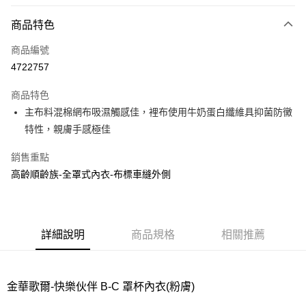
超商取貨付款
商品特色
LINE Pay
商品編號
街口支付
4722757
ATM付款
商品特色
運送方式
主布料混棉網布吸濕觸感佳，裡布使用牛奶蛋白纖維具抑菌防黴
特性，親膚手感極佳
全家取貨付款
每筆NT$80，滿NT$1,000(含以上)免運費
銷售重點
高齡順齡族-全罩式內衣-布標車縫外側
付款後全家取貨
每筆NT$80，滿NT$1,000(含以上)免運費
7-11取貨付款
詳細說明
商品規格
相關推薦
每筆NT$80，滿NT$1,000(含以上)免運費
付款後7-11取貨
每筆NT$80，滿NT$1,000(含以上)免運費
金華歌爾-快樂伙伴 B-C 罩杯內衣(粉膚)