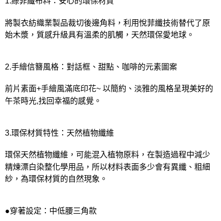
1.綠菲纖布料：安心的環保材質
將製衣紡織業製品裁切後邊角料，利用悅菲纖技術替代了原
始木漿，質感升級具有溫柔的肌觸，天然環保愛地球。
2.手繪信簪風格：對話框、甜點、咖啡的元素圖案
前片素面+手繪風滿底印花~ 以簡約、淡雅的風格呈現美好的
午茶時光,找回幸福的感覺。
3.環保材質特性：天然植物纖維
環保天然植物纖維，可能混入植物原料，在製造過程中減少
精煉漂白染整化學用品，所以材料表面多少會有異纖、粗細
紗，為環保材質的自然現象。
●穿著設定：中低腰三角款