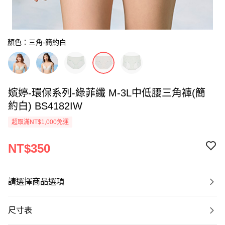
顏色：三角-簡約白
嬪婷-環保系列-綠菲纖 M-3L中低腰三角褲(簡
約白) BS4182IW
超取滿NT$1,000免運
NT$350
請選擇商品選項
尺寸表