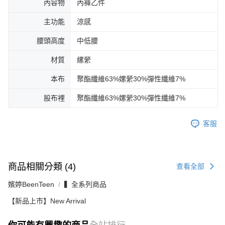
內容物
內褲乙件
主功能
涼感
腰頭高度
中低腰
材質
縲縈
本布
聚酯纖維63%嫘縈30%彈性纖維7%
股布裡
聚酯纖維63%嫘縈30%彈性纖維7%
客服
商品相關分類 (4)
查看全部
嬪婷BeenTeen
▍全系列商品
【新品上市】New Arrival