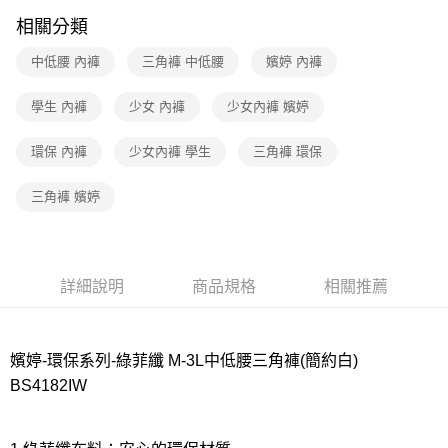
相關分類
7-11取貨付款
每筆NT$80，滿NT$1,000(含以上)免運費
中低腰 內褲
三角褲 中低腰
嬪婷 內褲
付款後7-11取貨
學生 內褲
少女 內褲
少女內褲 嬪婷
每筆NT$80，滿NT$1,000(含以上)免運費
環保 內褲
少女內褲 學生
三角褲 環保
宅配
每筆NT$80，滿NT$1,000(含以上)免運費
三角褲 嬪婷
離島
每筆NT$220
付款後門市自取
詳細說明
商品規格
相關推薦
每筆NT$80，滿NT$1,000(含以上)免運費
嬪婷-環保系列-綠菲纖 M-3L中低腰三角褲(簡約白)
BS4182IW