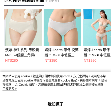
你可能有興趣的商品
全站排行
嬪婷-學生系列-甲殼素
嬪婷-i earth 環保 悅菲
嬪婷-i earth 環
M-3L中低腰三角褲(雲
纖™ M-3L中低腰三角
纖™ M-3L中低
朵白) BS3107CR
褲(天空藍) BS4190D3
褲(奶油黃) BS419
NT$280
NT$350
NT$350
本網站中使用 cookie，欲查詢有關本網站使用 cookie 方式之詳情，及若您不希
熱門標籤
望在電腦上使用 cookie 時應如何變更電腦的 cookie 設定，請參閱本網站「
隱私
權條款
」之 Cookie 聲明。您繼續使用本網站即表示您同意本公司得按本網站使
用條款之 Cookie 聲明使用 cookie。
了解更多 >
我知道了