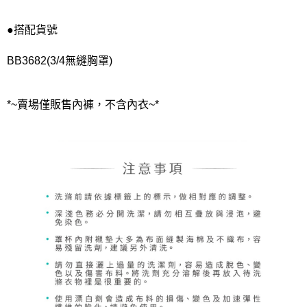
●搭配貨號
BB3682(3/4無縫胸罩)
*~賣場僅販售內褲，不含內衣~*