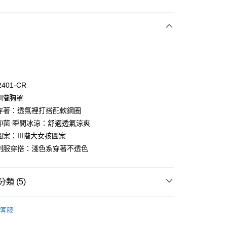
付款
2401-CR
II階胸罩
適穿著：透氣裡打搭配軟鋼圈
膚抑菌 瞬間冰涼：舒適透氣涼爽
付款
圖案：III階大女孩圖案
0，滿NT$1,000(含以上)免運費
合制服穿搭：淺色系穿著不透色
家取貨
0，滿NT$1,000(含以上)免運費
類 (5)
付款
een
▍成長Ⅲ階段
0，滿NT$1,000(含以上)免運費
客服
ew Arrival
1取貨