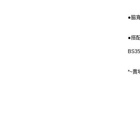
●脇寬
●搭
BS35
*~