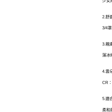
少女
2.
3/
3.
藻冰
4.雲
CR
5.
柔和