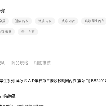
🔍女性內
每筆NT$8
分類
嬪婷BeenT
宅配
【清涼一夏
每筆NT$8
穿搭
透氣 內衣
涼感 內衣
嬪婷 內衣
嬪婷 學生內衣
離島
內衣 透氣
學生 內衣
每筆NT$2
付款後門
每筆NT$8
說明
商品規格
相關推薦
學生系列-藻冰紗 A-D罩杯第三階段軟鋼圈內衣(雲朵白) BB2401
生III階胸罩