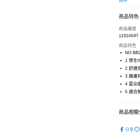
嬪婷
超商取貨
商品特色
LINE Pay
商品編號
街口支付
11924597
商品特色
ATM付款
NO.BB
1.學生I
運送方式
2.舒
3.親
全家取貨
4.雲朵
每筆NT$8
5.適
付款後全
每筆NT$8
商品相關分
7-11取貨
嬪婷BeenT
每筆NT$8
分享
【新品上市】N
付款後7-1