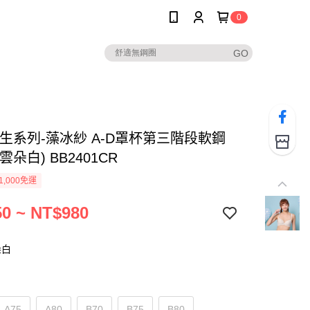
0
學生系列-藻冰紗 A-D罩杯第三階段軟鋼
雲朵白) BB2401CR
1,000免運
0 ~ NT$980
朵白
A75
A80
B70
B75
B80