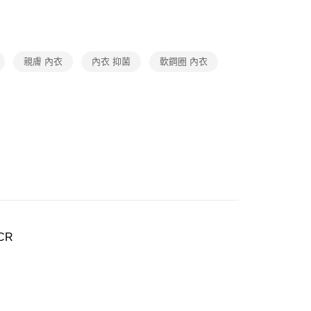
衣
▷ 學生內衣
0，滿NT$1,000(含以上)免運費
een
▍全系列商品
】正品滿2500省150
0，滿NT$1,000(含以上)免運費
親膚 內衣
內衣 抑菌
軟鋼圈 內衣
20
市自取
0，滿NT$1,000(含以上)免運費
CR