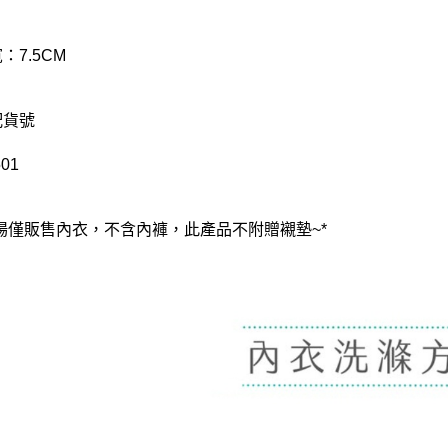
：7.5CM
配貨號
01
賣場僅販售內衣，不含內褲，此產品不附贈襯墊~*