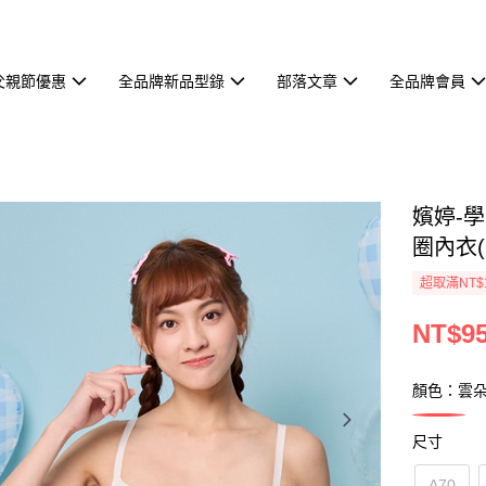
父親節優惠
全品牌新品型錄
部落文章
全品牌會員
嬪婷-
圈內衣(
超取滿NT$
NT$95
顏色：雲
尺寸
A70