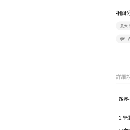
相關
夏天 
學生
詳細
嬪婷-
1.學