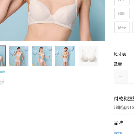
B85
D75
尺寸表
數量
付款與運
超取滿NT$
付款方式
品牌
信用卡一