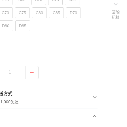
清除
C70
C75
C80
C85
D70
紀錄
D80
D85
送方式
1,000免運
次付款