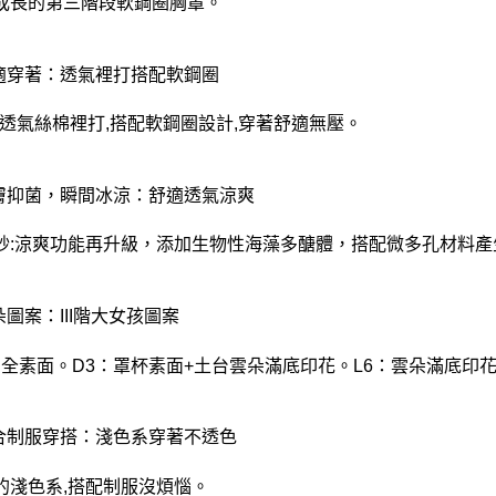
成長的第三階段軟鋼圈胸罩。
舒適穿著：透氣裡打搭配軟鋼圈
4罩透氣絲棉裡打,搭配軟鋼圈設計,穿著舒適無壓。
親膚抑菌，瞬間冰涼：舒適透氣涼爽
紗:涼爽功能再升級，添加生物性海藻多醣體，搭配微多孔材料產
朵圖案：III階大女孩圖案
：全素面。D3：罩杯素面+土台雲朵滿底印花。L6：雲朵滿底印
適合制服穿搭：淺色系穿著不透色
的淺色系,搭配制服沒煩惱。