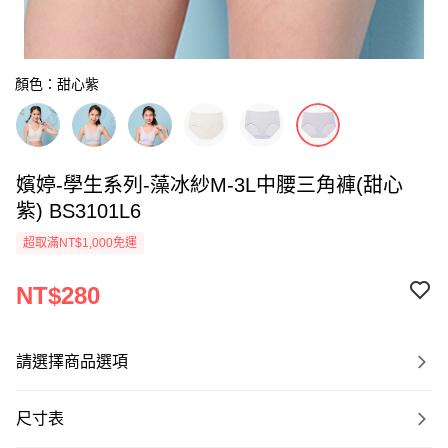
顏色：甜心紫
嬪婷-學生系列-藻冰紗M-3L中腰三角褲(甜心
紫) BS3101L6
超取滿NT$1,000免運
NT$280
請選擇商品選項
尺寸表