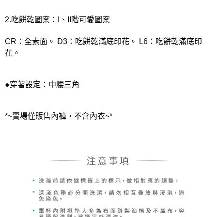
2.吃餅乾圖案：I、II階可愛圖案
CR：全素面。 D3：吃餅乾滿底印花。 L6：吃餅乾滿底印
花。
●穿著設定：中腰三角
*~賣場僅販售內褲，不含內衣~*