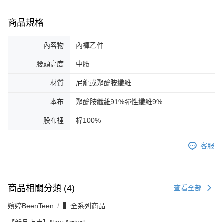
商品規格
內容物
內褲乙件
腰頭高度
中腰
材質
尼龍或聚醯胺纖維
本布
聚醯胺纖維91%彈性纖維9%
股布裡
棉100%
客服
商品相關分類 (4)
查看全部
嬪婷BeenTeen
▍全系列商品