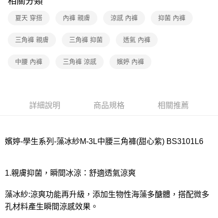
相關分類
7-11取貨付款
夏天 穿搭
內褲 親膚
涼感 內褲
抑菌 內褲
每筆NT$80，滿NT$1,000(含以上)免運費
三角褲 親膚
三角褲 抑菌
透氣 內褲
付款後7-11取貨
每筆NT$80，滿NT$1,000(含以上)免運費
中腰 內褲
三角褲 涼感
嬪婷 內褲
宅配
每筆NT$80，滿NT$1,000(含以上)免運費
詳細說明
商品規格
相關推薦
離島
每筆NT$220
付款後門市自取
嬪婷-學生系列-藻冰紗M-3L中腰三角褲(甜心紫) BS3101L6
每筆NT$80，滿NT$1,000(含以上)免運費
1.親膚抑菌，瞬間冰涼：舒適透氣涼爽
藻冰紗:涼爽功能再升級，添加生物性海藻多醣體，搭配微多
孔材料產生瞬間涼感效果。