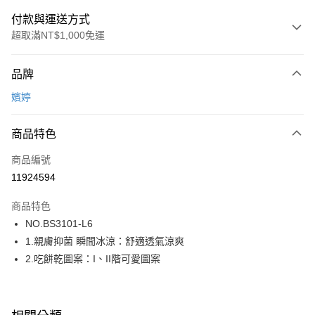
付款與運送方式
超取滿NT$1,000免運
付款方式
品牌
信用卡一次付款
嬪婷
超商取貨付款
商品特色
LINE Pay
商品編號
街口支付
11924594
ATM付款
商品特色
運送方式
NO.BS3101-L6
1.親膚抑菌 瞬間冰涼：舒適透氣涼爽
全家取貨付款
2.吃餅乾圖案：I、II階可愛圖案
每筆NT$80，滿NT$1,000(含以上)免運費
付款後全家取貨
每筆NT$80，滿NT$1,000(含以上)免運費