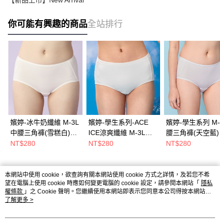
【新品上市】New Arrival
你可能有興趣的商品
全站排行
嬪婷-冰牛奶纖維 M-3L
嬪婷-學生系列-ACE
嬪婷-學生系列 M-
中腰三角褲(雪糕白)
ICE涼爽纖維 M-3L中
腰三角褲(天空藍)
BS3146IW
腰三角褲(雲霧灰)
BS3102D3
NT$280
NT$280
NT$280
BS3137FX
熱門標籤