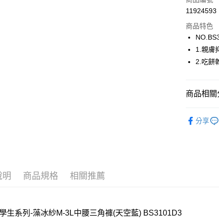
街口支付
11924593
商品特色
ATM付款
NO.BS
1.親
運送方式
2.吃餅
全家取貨
每筆NT$8
商品相關分
付款後全
嬪婷BeenT
分享
每筆NT$8
【新品上市】N
7-11取貨
🔍女性內
每筆NT$8
【清涼一夏
付款後7-1
說明
商品規格
相關推薦
每筆NT$8
宅配
學生系列-藻冰紗M-3L中腰三角褲(天空藍) BS3101D3
每筆NT$8