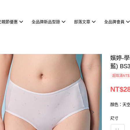
父親節優惠
全品牌新品型錄
部落文章
全品牌會員
嬪婷-學
藍) BS
超取滿NT$
NT$2
顏色：天
尺寸
LL