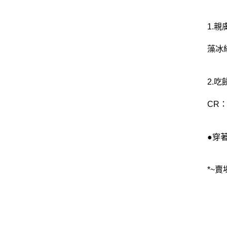
1.
藻冰
2.吃
CR
●穿
*~