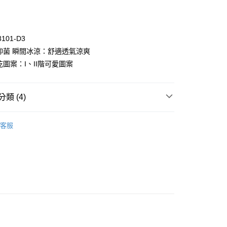
3101-D3
膚抑菌 瞬間冰涼：舒適透氣涼爽
乾圖案：I、II階可愛圖案
付款
0，滿NT$1,000(含以上)免運費
類 (4)
家取貨
een
▍全系列商品
客服
0，滿NT$1,000(含以上)免運費
ew Arrival
付款
褲
▷ 少女(學生)內褲
0，滿NT$1,000(含以上)免運費
】正品滿2500省150
1取貨
0，滿NT$1,000(含以上)免運費
0，滿NT$1,000(含以上)免運費