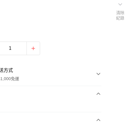
清除
紀錄
送方式
1,000免運
次付款
付款