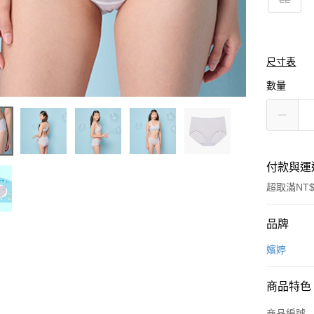
尺寸表
數量
付款與運
超取滿NT$
付款方式
品牌
信用卡一
嬪婷
超商取貨
商品特色
LINE Pay
商品編號