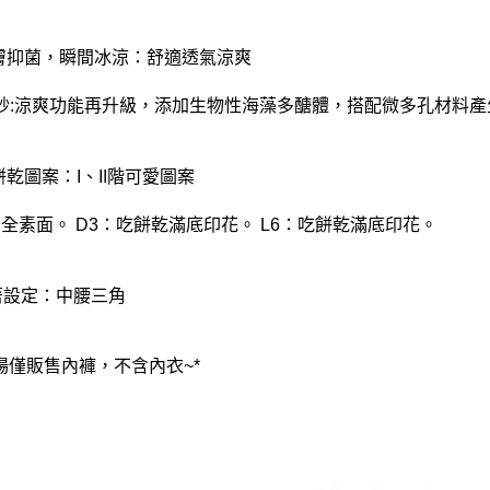
離島
親膚抑菌，瞬間冰涼：舒適透氣涼爽
每筆NT$2
付款後門
紗:涼爽功能再升級，添加生物性海藻多醣體，搭配微多孔材料產
每筆NT$8
餅乾圖案：I、II階可愛圖案
：全素面。 D3：吃餅乾滿底印花。 L6：吃餅乾滿底印花。
著設定：中腰三角
賣場僅販售內褲，不含內衣~*