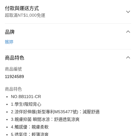
付款與運送方式
超取滿NT$1,000免運
付款方式
品牌
信用卡一次付款
嬪婷
超商取貨付款
商品特色
LINE Pay
商品編號
街口支付
11924589
ATM付款
商品特色
運送方式
NO.BB1101-CR
1.學生I階短背心
全家取貨付款
2.涼伴好伸展(新型專利M535477號)：減壓舒適
每筆NT$80，滿NT$1,000(含以上)免運費
3.親膚抑菌 瞬間冰涼：舒適透氣涼爽
付款後全家取貨
4.觸感優：親膚柔軟
每筆NT$80，滿NT$1,000(含以上)免運費
5.透氣佳：輕薄涼爽