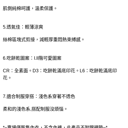
肌側純棉呵護，溫柔保護。
5.透氣佳：輕薄涼爽
絲棉區塊式剪接，減輕厚重悶熱束縛感。
6.吃餅乾圖案：I.II階可愛圖案
CR：全素面。D3：吃餅乾滿底印花。L6：吃餅乾滿底印
花。
7.適合制服穿搭：淺色系穿著不透色
柔和的淺色系,搭配制服沒煩惱。
*~賣場僅販售內衣，不含內褲，此產品不附贈襯墊~*