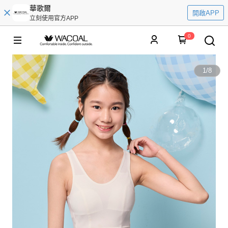
華歌爾
開啟APP
立刻使用官方APP
0
1
/
8