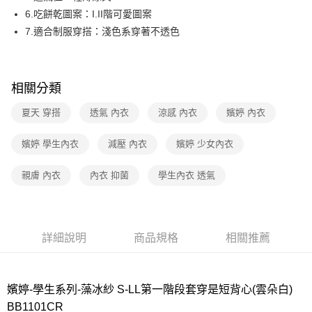
6.吃餅乾圖案：I.II階可愛圖案
7-11取貨付款
7.適合制服穿搭：淺色系穿著不透色
每筆NT$80，滿NT$1,000(含以上)免運費
付款後7-11取貨
每筆NT$80，滿NT$1,000(含以上)免運費
相關分類
宅配
夏天 穿搭
透氣 內衣
涼感 內衣
嬪婷 內衣
每筆NT$80，滿NT$1,000(含以上)免運費
嬪婷 學生內衣
減壓 內衣
嬪婷 少女內衣
離島
每筆NT$220
親膚 內衣
內衣 抑菌
學生內衣 透氣
付款後門市自取
每筆NT$80，滿NT$1,000(含以上)免運費
詳細說明
商品規格
相關推薦
嬪婷-學生系列-藻冰紗 S-LL第一階段套穿是短背心(雲朵白)
BB1101CR