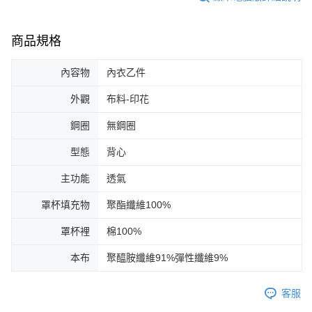
商品規格
內容物
內衣乙件
外觀
布料-印花
鋼圈
無鋼圈
型態
背心
主功能
透氣
罩杯填充物
聚酯纖維100%
罩杯裡
棉100%
本布
聚醯胺纖維91%彈性纖維9%
客服