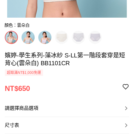
顏色：雲朵白
嬪婷-學生系列-藻冰紗 S-LL第一階段套穿是短
背心(雲朵白) BB1101CR
超取滿NT$1,000免運
NT$650
請選擇商品選項
尺寸表