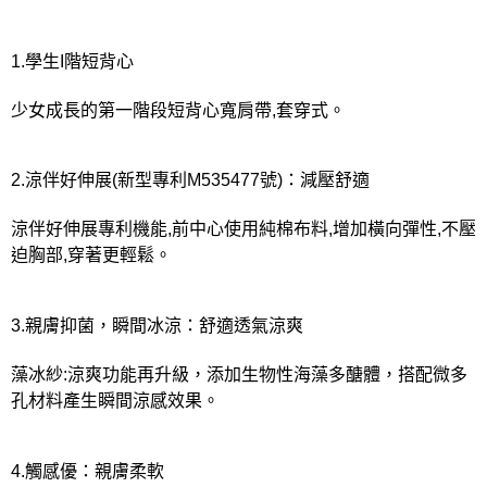
1.學生I階短背心
少女成長的第一階段短背心寬肩帶,套穿式。
2.涼伴好伸展(新型專利M535477號)：減壓舒適
涼伴好伸展專利機能,前中心使用純棉布料,增加橫向彈性,不壓
迫胸部,穿著更輕鬆。
3.親膚抑菌，瞬間冰涼：舒適透氣涼爽
藻冰紗:涼爽功能再升級，添加生物性海藻多醣體，搭配微多
孔材料產生瞬間涼感效果。
4.觸感優：親膚柔軟