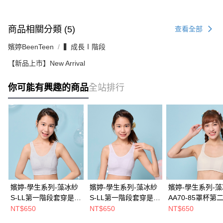
商品相關分類 (5)
查看全部
嬪婷BeenTeen
▍成長Ⅰ階段
【新品上市】New Arrival
你可能有興趣的商品
全站排行
嬪婷-學生系列-藻冰紗
嬪婷-學生系列-藻冰紗
嬪婷-學生系列-
S-LL第一階段套穿是短
S-LL第一階段套穿是短
AA70-85罩杯第
背心(天空藍)
背心(甜心紫)
衣 套穿式短背心
NT$650
NT$650
NT$650
BB1101D3
BB1101L6
白) BB1401CR