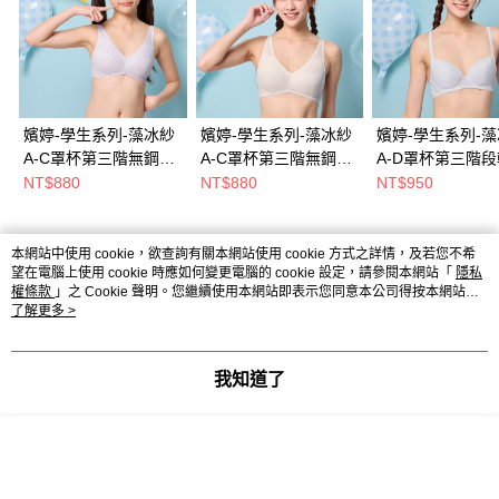
嬪婷-學生系列-藻冰紗
嬪婷-學生系列-藻冰紗
嬪婷-學生系列-
A-C罩杯第三階無鋼圈
A-C罩杯第三階無鋼圈
A-D罩杯第三階
適體內衣(甜心紫)
適體內衣(雲朵白)
圈內衣(天空藍)
NT$880
NT$880
NT$950
BB1701L6
BB1701CR
BB2401D3
熱門標籤
本網站中使用 cookie，欲查詢有關本網站使用 cookie 方式之詳情，及若您不希望
在電腦上使用 cookie 時應如何變更電腦的 cookie 設定，請參閱本網站「
隱私權條
款
」之 Cookie 聲明。您繼續使用本網站即表示您同意本公司得按本網站使用條款
之 Cookie 聲明使用 cookie。
了解更多 >