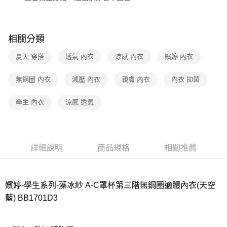
7-11取貨付款
每筆NT$80，滿NT$1,000(含以上)免運費
相關分類
付款後7-11取貨
夏天 穿搭
透氣 內衣
涼感 內衣
嬪婷 內衣
每筆NT$80，滿NT$1,000(含以上)免運費
宅配
無鋼圈 內衣
減壓 內衣
親膚 內衣
內衣 抑菌
每筆NT$80，滿NT$1,000(含以上)免運費
學生 內衣
涼感 透氣
離島
每筆NT$220
付款後門市自取
詳細說明
商品規格
相關推薦
每筆NT$80，滿NT$1,000(含以上)免運費
嬪婷-學生系列-藻冰紗 A-C罩杯第三階無鋼圈適體內衣(天空
藍) BB1701D3