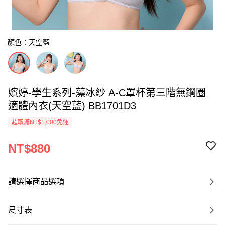
顏色：天空藍
嬪婷-學生系列-藻冰紗 A-C罩杯第三階無鋼圈
適體內衣(天空藍) BB1701D3
超取滿NT$1,000免運
NT$880
請選擇商品選項
尺寸表