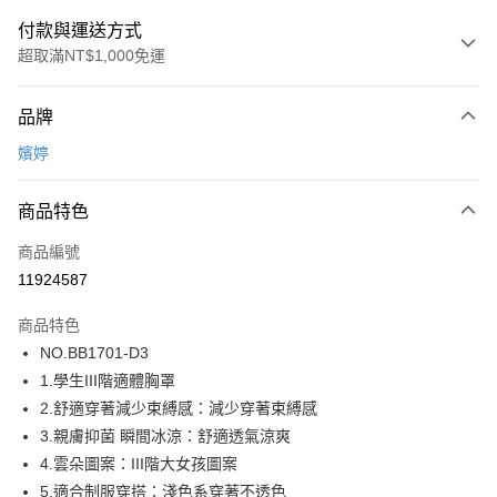
付款與運送方式
超取滿NT$1,000免運
付款方式
品牌
信用卡一次付款
嬪婷
超商取貨付款
商品特色
LINE Pay
商品編號
街口支付
11924587
ATM付款
商品特色
運送方式
NO.BB1701-D3
1.學生III階適體胸罩
全家取貨付款
2.舒適穿著減少束縛感：減少穿著束縛感
每筆NT$80，滿NT$1,000(含以上)免運費
3.親膚抑菌 瞬間冰涼：舒適透氣涼爽
付款後全家取貨
4.雲朵圖案：III階大女孩圖案
每筆NT$80，滿NT$1,000(含以上)免運費
5.適合制服穿搭：淺色系穿著不透色