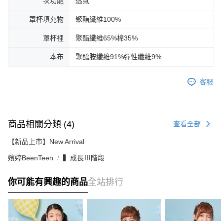
次功能
透氣
罩杯填充物
聚酯纖維100%
罩杯裡
聚酯纖維65%棉35%
本布
聚醯胺纖維91%彈性纖維9%
客服
商品相關分類 (4)
查看全部
【新品上市】New Arrival
嬪婷BeenTeen
▍成長Ⅲ階段
你可能有興趣的商品
全站排行