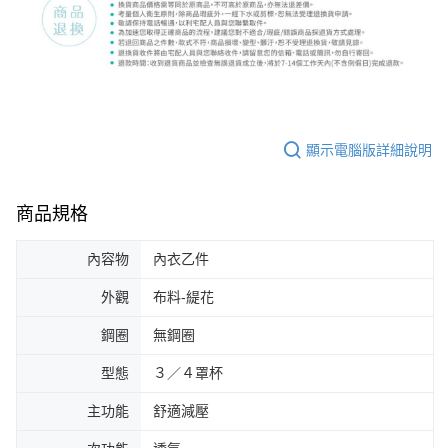
顯示電腦版詳細說明
商品規格
內容物
內衣乙件
外觀
布料-緹花
鋼圈
無鋼圈
型態
３／４罩杯
主功能
舒適減壓