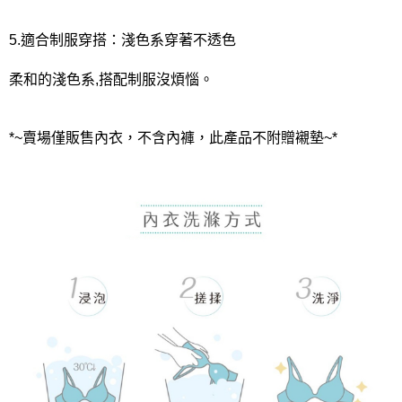
5.適合制服穿搭：淺色系穿著不透色
柔和的淺色系,搭配制服沒煩惱。
*~賣場僅販售內衣，不含內褲，此產品不附贈襯墊~*