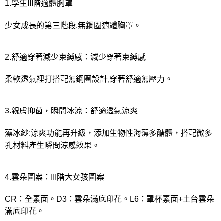
1.學生III階適體胸罩
少女成長的第三階段,無鋼圈適體胸罩。
2.舒適穿著減少束縛感：減少穿著束縛感
柔軟透氣裡打搭配無鋼圈設計,穿著舒適無壓力。
3.親膚抑菌，瞬間冰涼：舒適透氣涼爽
藻冰紗:涼爽功能再升級，添加生物性海藻多醣體，搭配微多
孔材料產生瞬間涼感效果。
4.雲朵圖案：III階大女孩圖案
CR：全素面。D3：雲朵滿底印花。L6：罩杯素面+土台雲朵
滿底印花。