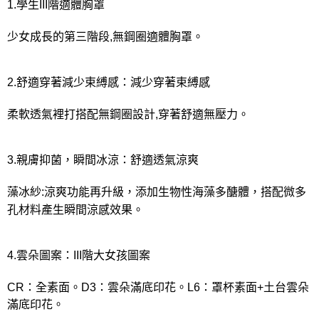
1.學生III階適體胸罩
少女成長的第三階段,無鋼圈適體胸罩。
2.舒適穿著減少束縛感：減少穿著束縛感
柔軟透氣裡打搭配無鋼圈設計,穿著舒適無壓力。
3.親膚抑菌，瞬間冰涼：舒適透氣涼爽
藻冰紗:涼爽功能再升級，添加生物性海藻多醣體，搭配微多
孔材料產生瞬間涼感效果。
4.雲朵圖案：III階大女孩圖案
CR：全素面。D3：雲朵滿底印花。L6：罩杯素面+土台雲朵
滿底印花。