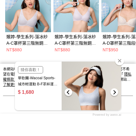
嬪婷-學生系列-藻冰紗
嬪婷-學生系列-藻冰紗
嬪婷-學生系列-
A-C罩杯第三階無鋼圈
A-C罩杯第三階無鋼圈
A-D罩杯第三階
適體內衣(天空藍)
適體內衣(甜心紫)
圈內衣(雲朵白)
NT$880
NT$880
NT$950
BB1701D3
BB1701L6
BB2401CR
本網站中使用 cookie，欲查詢有關本網站使用 cookie 方式之詳情，及若您不希
熱門標籤
望在電腦上使用 cookie 時應如何變更電腦的 cookie 設定，請參閱本網站「
隱私
權條款
」之 Cookie 聲明。您繼續使用本網站即表示您同意本公司得按本網站使
用條款之 Cookie 聲明使用 cookie。
了解更多 >
我知道了
Powered by awoo.ai