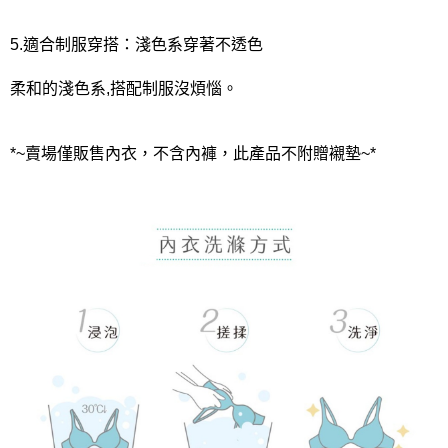
5.適合制服穿搭：淺色系穿著不透色
柔和的淺色系,搭配制服沒煩惱。
*~賣場僅販售內衣，不含內褲，此產品不附贈襯墊~*