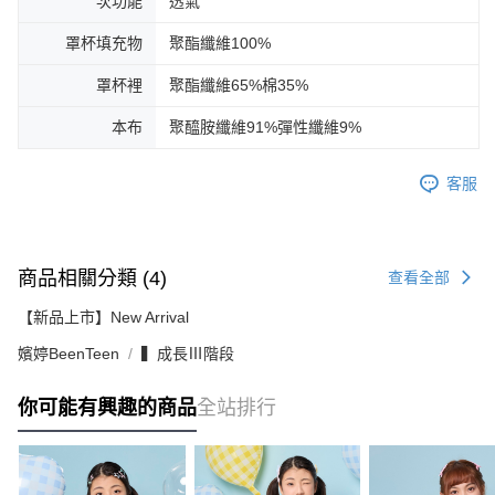
次功能
透氣
罩杯填充物
聚酯纖維100%
罩杯裡
聚酯纖維65%棉35%
本布
聚醯胺纖維91%彈性纖維9%
客服
商品相關分類 (4)
查看全部
【新品上市】New Arrival
嬪婷BeenTeen
▍成長Ⅲ階段
你可能有興趣的商品
全站排行