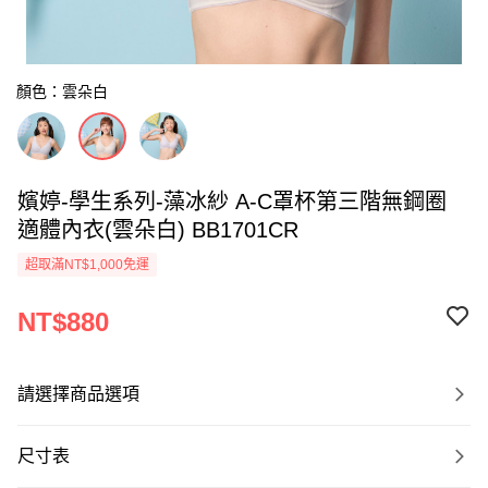
顏色：雲朵白
嬪婷-學生系列-藻冰紗 A-C罩杯第三階無鋼圈
適體內衣(雲朵白) BB1701CR
超取滿NT$1,000免運
NT$880
請選擇商品選項
尺寸表