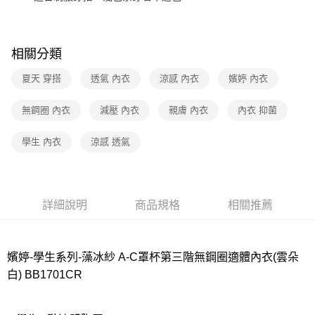
7-11取貨付款
每筆NT$80，滿NT$1,000(含以上)免運費
相關分類
付款後7-11取貨
夏天 穿搭
透氣 內衣
涼感 內衣
嬪婷 內衣
每筆NT$80，滿NT$1,000(含以上)免運費
宅配
無鋼圈 內衣
減壓 內衣
親膚 內衣
內衣 抑菌
每筆NT$80，滿NT$1,000(含以上)免運費
學生 內衣
涼感 透氣
離島
每筆NT$220
付款後門市自取
詳細說明
商品規格
相關推薦
每筆NT$80，滿NT$1,000(含以上)免運費
嬪婷-學生系列-藻冰紗 A-C罩杯第三階無鋼圈適體內衣(雲朵
白) BB1701CR