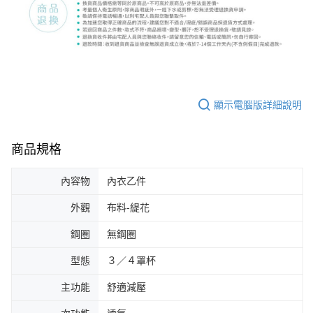
顯示電腦版詳細說明
商品規格
內容物
內衣乙件
外觀
布料-緹花
鋼圈
無鋼圈
型態
３／４罩杯
主功能
舒適減壓