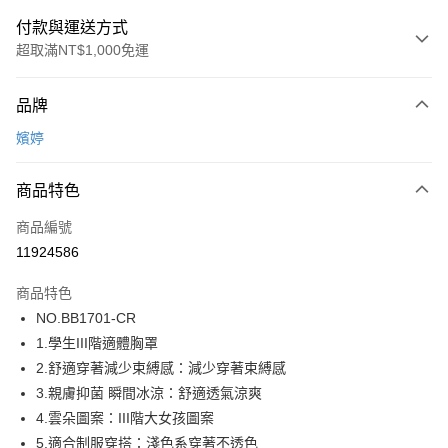
付款與運送方式
超取滿NT$1,000免運
付款方式
品牌
信用卡一次付款
嬪婷
超商取貨付款
商品特色
LINE Pay
商品編號
街口支付
11924586
ATM付款
商品特色
運送方式
NO.BB1701-CR
1.學生III階適體胸罩
全家取貨付款
2.舒適穿著減少束縛感：減少穿著束縛感
每筆NT$80，滿NT$1,000(含以上)免運費
3.親膚抑菌 瞬間冰涼：舒適透氣涼爽
付款後全家取貨
4.雲朵圖案：III階大女孩圖案
每筆NT$80，滿NT$1,000(含以上)免運費
5.適合制服穿搭：淺色系穿著不透色