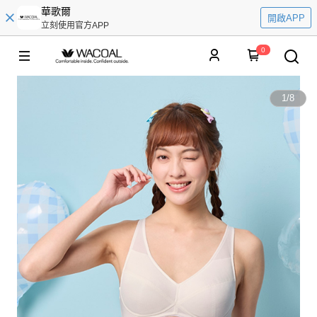
華歌爾
開啟APP
立刻使用官方APP
0
1
/
8