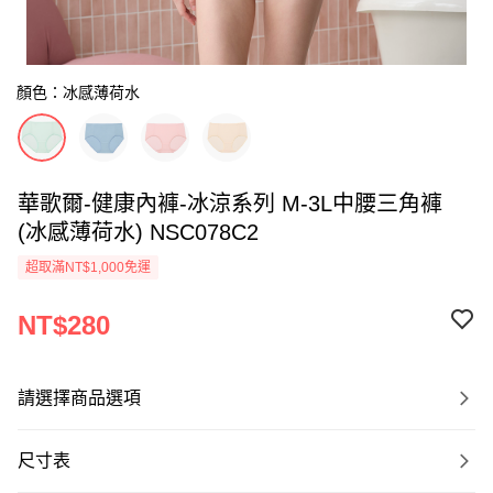
顏色：冰感薄荷水
華歌爾-健康內褲-冰涼系列 M-3L中腰三角褲
(冰感薄荷水) NSC078C2
超取滿NT$1,000免運
NT$280
請選擇商品選項
尺寸表