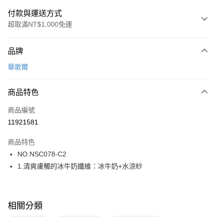
付款與運送方式
超取滿NT$1,000免運
付款方式
品牌
信用卡一次付款
華歌爾
超商取貨付款
商品特色
LINE Pay
商品編號
街口支付
11921581
ATM付款
商品特色
運送方式
NO.NSC078-C2
1.清爽膚觸的冰牛奶纖維：冰牛奶+水涼紗
全家取貨付款
每筆NT$80，滿NT$1,000(含以上)免運費
付款後全家取貨
相關分類
每筆NT$80，滿NT$1,000(含以上)免運費