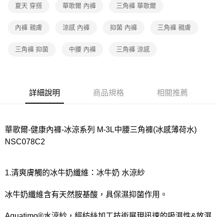
夏天 穿搭
華歌爾 內褲
三角褲 華歌爾
7-11取貨付款
每筆NT$80，滿NT$1,000(含以上)免運費
內褲 親膚
涼感 內褲
抑菌 內褲
三角褲 親膚
付款後7-11取貨
三角褲 抑菌
中腰 內褲
三角褲 涼感
每筆NT$80，滿NT$1,000(含以上)免運費
宅配
每筆NT$80，滿NT$1,000(含以上)免運費
詳細說明
商品規格
相關推薦
離島
每筆NT$220
華歌爾-健康內褲-冰涼系列 M-3L中腰三角褲(冰感薄荷水)
付款後門市自取
NSC078C2
每筆NT$80，滿NT$1,000(含以上)免運費
1.清爽膚觸的冰牛奶纖維：冰牛奶 水涼紗
冰牛奶纖維含有天然胺基酸，具保濕抑菌作用。
Aquatimo®水涼紗，經紡絲加工技術展現迅速的吸濕性&放濕