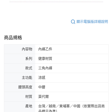
顯示電腦版詳細說明
商品規格
內容物
內褲乙件
系列
健康材質
款式
三角內褲
主功能
涼感
腰頭高度
中腰
材質
莫代爾
產地
台灣／越南／柬埔寨／中國（依實際出貨商
品標示為準）