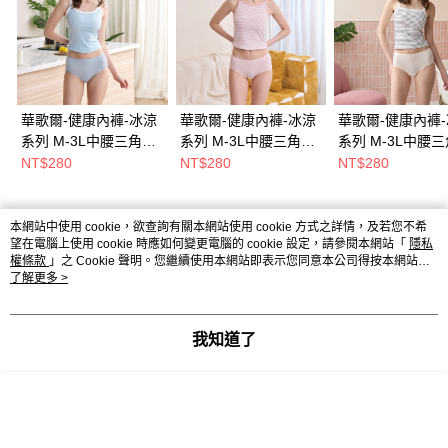
華歌爾-健康內褲-冰涼
華歌爾-健康內褲-冰涼
華歌爾-健康內褲
系列 M-3L中腰三角褲
系列 M-3L中腰三角褲
系列 M-3L中腰
(沁涼海鹽水)
(白桃氣泡粉)
(涼爽光澤膚)
NT$280
NT$280
NT$280
NSC078CD
NSC078PK
NSC078SA
本網站中使用 cookie，欲查詢有關本網站使用 cookie 方式之詳情，及若您不希
熱門標籤
望在電腦上使用 cookie 時應如何變更電腦的 cookie 設定，請參閱本網站「
隱私
權條款
」之 Cookie 聲明。您繼續使用本網站即表示您同意本公司得按本網站使
用條款之 Cookie 聲明使用 cookie。
了解更多 >
我知道了