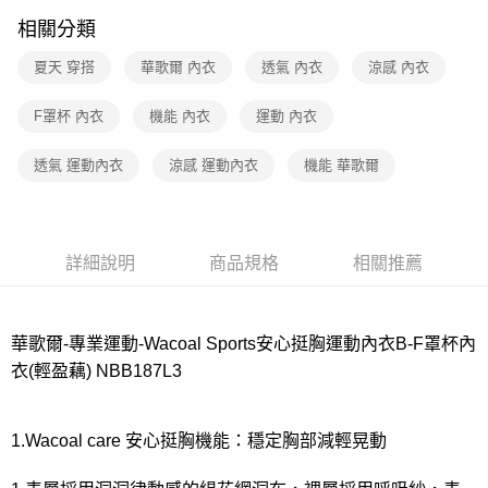
相關分類
7-11取貨付款
每筆NT$80，滿NT$1,000(含以上)免運費
夏天 穿搭
華歌爾 內衣
透氣 內衣
涼感 內衣
付款後7-11取貨
F罩杯 內衣
機能 內衣
運動 內衣
每筆NT$80，滿NT$1,000(含以上)免運費
透氣 運動內衣
涼感 運動內衣
機能 華歌爾
宅配
每筆NT$80，滿NT$1,000(含以上)免運費
離島
詳細說明
商品規格
相關推薦
每筆NT$220
付款後門市自取
每筆NT$80，滿NT$1,000(含以上)免運費
華歌爾-專業運動-Wacoal Sports安心挺胸運動內衣B-F罩杯內
衣(輕盈藕) NBB187L3
1.Wacoal care 安心挺胸機能：穩定胸部減輕晃動