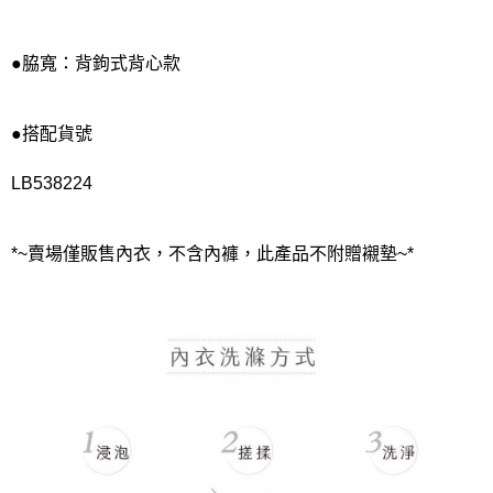
●脇寬：背鉤式背心款
●搭配貨號
LB538224
*~賣場僅販售內衣，不含內褲，此產品不附贈襯墊~*