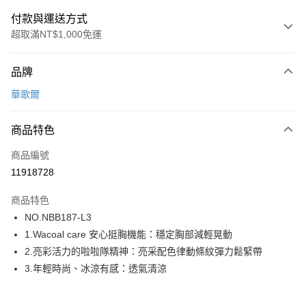
付款與運送方式
超取滿NT$1,000免運
付款方式
品牌
信用卡一次付款
華歌爾
超商取貨付款
商品特色
LINE Pay
商品編號
街口支付
11918728
ATM付款
商品特色
運送方式
NO.NBB187-L3
1.Wacoal care 安心挺胸機能：穩定胸部減輕晃動
全家取貨付款
2.亮彩活力的啦啦隊精神：亮采配色律動條紋彈力鬆緊帶
每筆NT$80，滿NT$1,000(含以上)免運費
3.年輕時尚、冰涼有感：透氣清涼
付款後全家取貨
每筆NT$80，滿NT$1,000(含以上)免運費