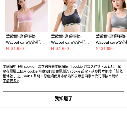
華歌爾-專業運動-
華歌爾-專業運動-
華歌爾-專業運動-
Wacoal care安心挺胸
Wacoal care安心挺胸
Wacoal care安
運動內衣 BM-F4L 罩
運動內衣 B-F罩杯內衣
運動內衣 B-F罩
NT$1,680
NT$1,680
NT$1,680
杯內衣(超越粉)
(夠勁藍) NBB187NM
(律動灰) NBB187
NBB187PQ
本網站中使用 cookie，欲查詢有關本網站使用 cookie 方式之詳情，及若您不希
熱門標籤
望在電腦上使用 cookie 時應如何變更電腦的 cookie 設定，請參閱本網站「
隱私
權條款
」之 Cookie 聲明。您繼續使用本網站即表示您同意本公司得按本網站使
用條款之 Cookie 聲明使用 cookie。
了解更多 >
我知道了