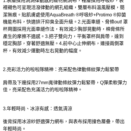
1.表層採用洞洞律動感的緹花網洞布，裡層採用呼吸紗，表
裡襯色可呈現活潑律動的網孔組織，雙層布料溫風壓模，簡
潔無痕。貼肌膚處使用AquaBreath ®呼吸紗+Protimo ®抑菌
機能布料，快適排汗抑臭全面升級。2.光面車縫、脅條out! 罩
杯周圍採用光面車縫作法，有效減少胸部晃動時，棉脅條所
產生的摩擦不適感。3.把子雙向力，平衡罩杯與肩帶，達到
穩定胸部，穿著舒適無壓。4.前中心止伸網布，連接兩側罩
杯，有效減少運動時左右晃動的幅度。
2.亮彩活力的啦啦隊精神：亮采配色律動條紋彈力鬆緊帶
肩帶及下邊採用27mm寬律動條紋彈力鬆緊帶，Q彈柔軟彈力
佳，亮采配色充滿活力的啦啦隊精神。
3.年輕時尚、冰涼有感：透氣清涼
後背採用冰涼紗舒適彈力網布，與表布採用撞色層疊，帶出
年輕時尚。