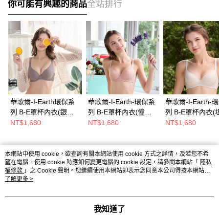
你可能有興趣的商品
全站排行
華歌爾-I-Earth環保系
華歌爾-I-Earth-環保系
華歌爾-I-Earth-
列 B-E罩杯內衣(銀河
列 B-E罩杯內衣(憧憬
列 B-E罩杯內衣(
灰) VB3641FO
膚) VB3632SM
膚) VB3632SA
NT$1,680
NT$1,680
NT$1,680
本網站中使用 cookie，欲查詢有關本網站使用 cookie 方式之詳情，及若您不希
熱門標籤
望在電腦上使用 cookie 時應如何變更電腦的 cookie 設定，請參閱本網站「
隱私
權條款
」之 Cookie 聲明。您繼續使用本網站即表示您同意本公司得按本網站使
用條款之 Cookie 聲明使用 cookie。
了解更多 >
我知道了