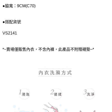
●脇寬：9CM(C70)
●搭配貨號
VS2141
*~賣場僅販售內衣，不含內褲，此產品不附贈襯墊~*