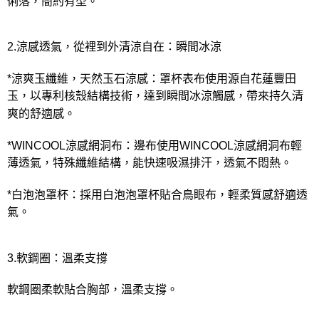
俐落，簡約有型。
2.涼感透氣，從裡到外清涼自在：瞬間冰涼
*涼爽玉纖維，天然玉石涼感：罩杯表布使用源自花蓮豐田
玉，以專利核殼結構技術，達到瞬間冰涼觸感，帶來持久清
爽的舒適感。
*WINCOOL涼感網洞布：邊布使用WINCOOL涼感網洞布輕
薄透氣，特殊纖維結構，能快速吸濕排汗，透氣不悶熱。
*白泡泡罩杯：採用白泡泡罩杯貼合鳥眼布，輕柔質感舒適透
氣。
3.軟鋼圈：溫柔支撐
軟鋼圈柔軟貼合胸部，溫柔支撐。