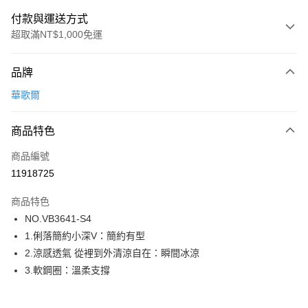
付款與運送方式
超取滿NT$1,000免運
付款方式
品牌
信用卡一次付款
華歌爾
超商取貨付款
商品特色
LINE Pay
商品編號
街口支付
11918725
ATM付款
商品特色
運送方式
NO.VB3641-S4
1.俐落簡約小深V：簡約有型
全家取貨付款
2.涼感透氣 從裡到外清涼自在：瞬間冰涼
每筆NT$80，滿NT$1,000(含以上)免運費
3.軟鋼圈：溫柔支撐
付款後全家取貨
每筆NT$80，滿NT$1,000(含以上)免運費