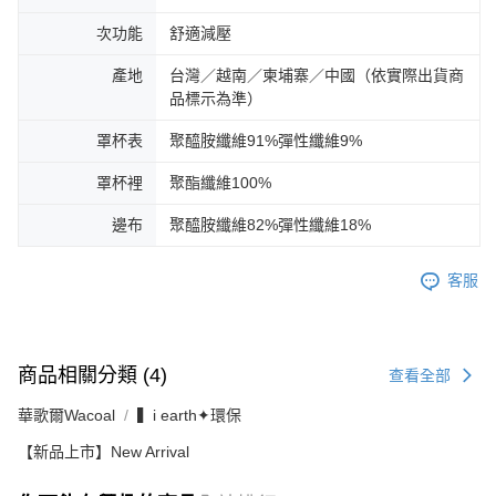
次功能
舒適減壓
產地
台灣／越南／柬埔寨／中國（依實際出貨商
品標示為準）
罩杯表
聚醯胺纖維91%彈性纖維9%
罩杯裡
聚酯纖維100%
邊布
聚醯胺纖維82%彈性纖維18%
客服
商品相關分類 (4)
查看全部
華歌爾Wacoal
▍i earth✦環保
【新品上市】New Arrival