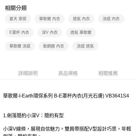
相關分類
7-11取貨付款
每筆NT$80，滿NT$1,000(含以上)免運費
夏天 穿搭
華歌爾 內衣
透氣 內衣
涼感 內衣
付款後7-11取貨
E罩杯 內衣
深V 內衣
透氣 華歌爾
每筆NT$80，滿NT$1,000(含以上)免運費
華歌爾 涼感
軟鋼圈 內衣
涼感 透氣
宅配
每筆NT$80，滿NT$1,000(含以上)免運費
離島
詳細說明
商品規格
相關推薦
每筆NT$220
付款後門市自取
每筆NT$80，滿NT$1,000(含以上)免運費
華歌爾-I-Earth環保系列 B-E罩杯內衣(月光石膚) VB3641S4
1.俐落簡約小深V：簡約有型
小深V線條，展現自信魅力。雙肩帶搭配V型設計巧思，年輕