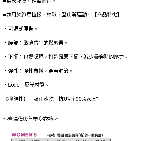
■柔軟親膚、輕盈耐用。
■適用於跑馬拉松、棒球、登山等運動。【商品特徴】
・可調式腰帶。
・腰部：纖薄扁平的鬆緊帶。
・下擺：包邊處理，打造纖薄下擺，減少疊穿時的壓力。
・彈性：彈性布料，穿著舒適。
・Logo：反光材質。
【機能性】・吸汗速乾・抗UV率90%以上"
*~賣場僅販售塑身衣褲~*