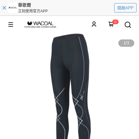
華歌爾
開啟APP
立刻使用官方APP
0
1
/
3