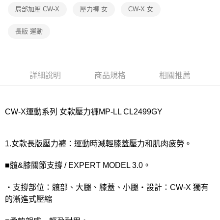
付款後7-11取貨
局部加壓 CW-X
壓力褲 女
CW-X 女
每筆NT$80，滿NT$1,000(含以上)免運費
長版 運動
宅配
每筆NT$80，滿NT$1,000(含以上)免運費
離島
詳細說明
商品規格
相關推薦
每筆NT$220
付款後門市自取
CW-X運動系列 女款壓力褲MP-LL CL2499GY
每筆NT$80，滿NT$1,000(含以上)免運費
1.女款長版壓力褲：運動時減輕膝蓋壓力和肌肉疲勞。
■髖&膝關節支撐 / EXPERT MODEL 3.0。
・支撐部位：髖部、大腿、膝蓋、小腿・設計：CW-X 獨有
的漸進式壓縮