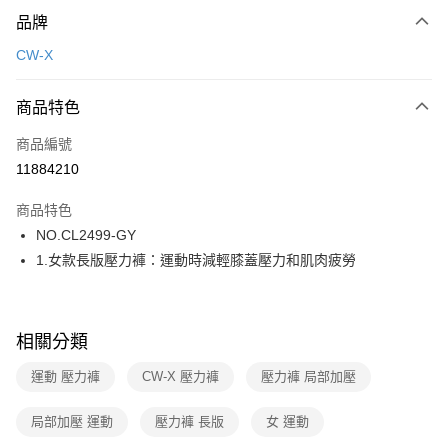
付款方式
品牌
信用卡一次付款
CW-X
超商取貨付款
商品特色
LINE Pay
商品編號
街口支付
11884210
ATM付款
商品特色
運送方式
NO.CL2499-GY
1.女款長版壓力褲：運動時減輕膝蓋壓力和肌肉疲勞
全家取貨付款
每筆NT$80，滿NT$1,000(含以上)免運費
付款後全家取貨
相關分類
每筆NT$80，滿NT$1,000(含以上)免運費
運動 壓力褲
CW-X 壓力褲
壓力褲 局部加壓
7-11取貨付款
每筆NT$80，滿NT$1,000(含以上)免運費
局部加壓 運動
壓力褲 長版
女 運動