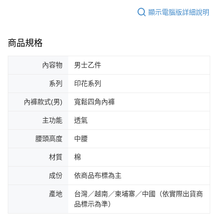
顯示電腦版詳細說明
商品規格
內容物
男士乙件
系列
印花系列
內褲款式(男)
寬鬆四角內褲
主功能
透氣
腰頭高度
中腰
材質
棉
成份
依商品布標為主
產地
台灣／越南／柬埔寨／中國（依實際出貨商
品標示為準）