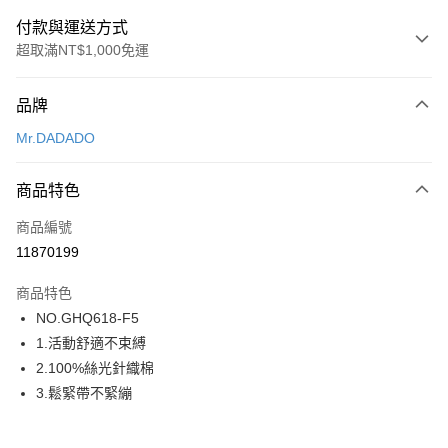
付款與運送方式
超取滿NT$1,000免運
付款方式
品牌
信用卡一次付款
Mr.DADADO
超商取貨付款
商品特色
LINE Pay
商品編號
街口支付
11870199
ATM付款
商品特色
運送方式
NO.GHQ618-F5
1.活動舒適不束縛
全家取貨付款
2.100%絲光針織棉
每筆NT$80，滿NT$1,000(含以上)免運費
3.鬆緊帶不緊繃
付款後全家取貨
每筆NT$80，滿NT$1,000(含以上)免運費