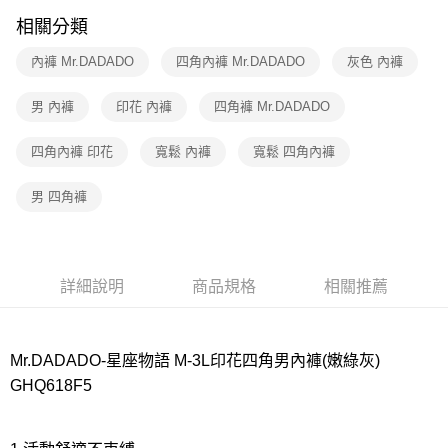
相關分類
7-11取貨付款
每筆NT$80，滿NT$1,000(含以上)免運費
內褲 Mr.DADADO
四角內褲 Mr.DADADO
灰色 內褲
付款後7-11取貨
男 內褲
印花 內褲
四角褲 Mr.DADADO
每筆NT$80，滿NT$1,000(含以上)免運費
四角內褲 印花
寬鬆 內褲
寬鬆 四角內褲
宅配
每筆NT$80，滿NT$1,000(含以上)免運費
男 四角褲
離島
每筆NT$220
付款後門市自取
詳細說明
商品規格
相關推薦
每筆NT$80，滿NT$1,000(含以上)免運費
Mr.DADADO-星座物語 M-3L印花四角男內褲(嫩綠灰)
GHQ618F5