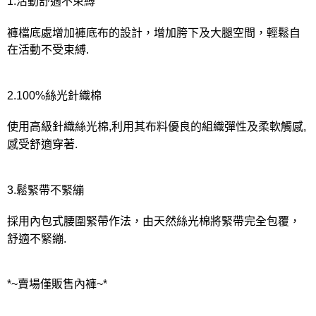
1.活動舒適不束縛
褲檔底處增加褲底布的設計，增加胯下及大腿空間，輕鬆自
在活動不受束縛.
2.100%絲光針織棉
使用高級針織絲光棉,利用其布料優良的組織彈性及柔軟觸感,
感受舒適穿著.
3.鬆緊帶不緊繃
採用內包式腰圍緊帶作法，由天然絲光棉將緊帶完全包覆，
舒適不緊繃.
*~賣場僅販售內褲~*