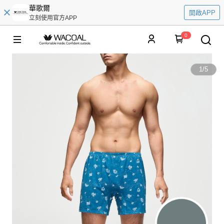
華歌爾
開啟APP
立刻使用官方APP
0
1
/
5