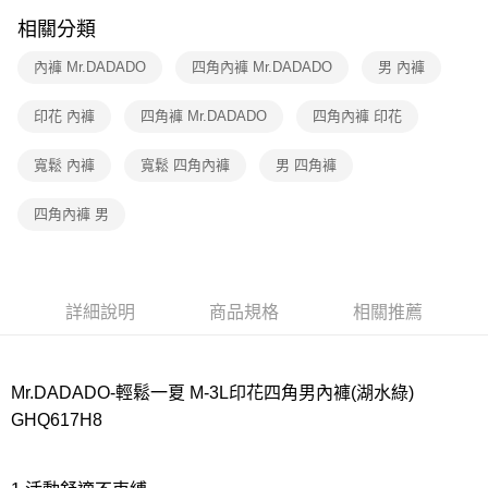
相關分類
7-11取貨付款
每筆NT$80，滿NT$1,000(含以上)免運費
內褲 Mr.DADADO
四角內褲 Mr.DADADO
男 內褲
付款後7-11取貨
印花 內褲
四角褲 Mr.DADADO
四角內褲 印花
每筆NT$80，滿NT$1,000(含以上)免運費
寬鬆 內褲
寬鬆 四角內褲
男 四角褲
宅配
每筆NT$80，滿NT$1,000(含以上)免運費
四角內褲 男
離島
每筆NT$220
付款後門市自取
詳細說明
商品規格
相關推薦
每筆NT$80，滿NT$1,000(含以上)免運費
Mr.DADADO-輕鬆一夏 M-3L印花四角男內褲(湖水綠)
GHQ617H8