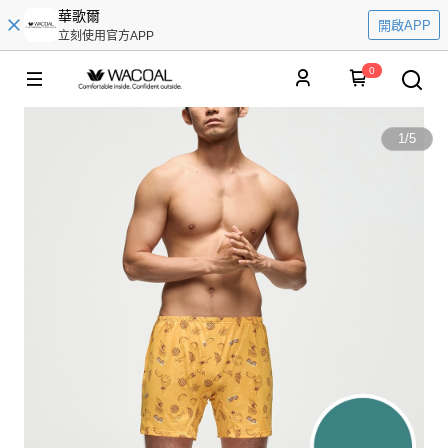
華歌爾
開啟APP
立刻使用官方APP
0
1
/
5