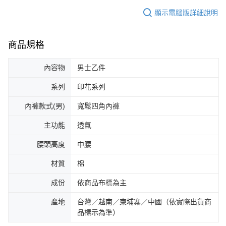
顯示電腦版詳細說明
商品規格
內容物
男士乙件
系列
印花系列
內褲款式(男)
寬鬆四角內褲
主功能
透氣
腰頭高度
中腰
材質
棉
成份
依商品布標為主
產地
台灣／越南／柬埔寨／中國（依實際出貨商
品標示為準）