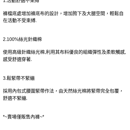
1.活動舒適不束縛
褲檔底處增加褲底布的設計，增加胯下及大腿空間，輕鬆自
在活動不受束縛.
2.100%絲光針織棉
使用高級針織絲光棉,利用其布料優良的組織彈性及柔軟觸感,
感受舒適穿著.
3.鬆緊帶不緊繃
採用內包式腰圍緊帶作法，由天然絲光棉將緊帶完全包覆，
舒適不緊繃.
*~賣場僅販售內褲~*