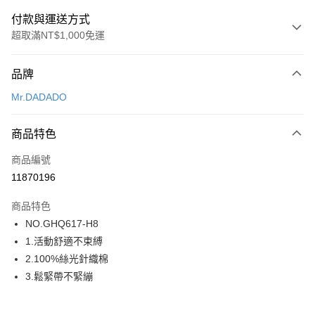
付款與運送方式
超取滿NT$1,000免運
付款方式
品牌
信用卡一次付款
Mr.DADADO
超商取貨付款
商品特色
LINE Pay
商品編號
街口支付
11870196
ATM付款
商品特色
運送方式
NO.GHQ617-H8
1.活動舒適不束縛
全家取貨付款
2.100%絲光針織棉
每筆NT$80，滿NT$1,000(含以上)免運費
3.鬆緊帶不緊繃
付款後全家取貨
每筆NT$80，滿NT$1,000(含以上)免運費