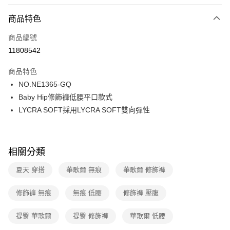
超商取貨付款
商品特色
LINE Pay
商品編號
街口支付
11808542
ATM付款
商品特色
運送方式
NO.NE1365-GQ
Baby Hip修飾褲低腰平口款式
全家取貨付款
LYCRA SOFT採用LYCRA SOFT雙向彈性
每筆NT$80，滿NT$1,000(含以上)免運費
付款後全家取貨
每筆NT$80，滿NT$1,000(含以上)免運費
相關分類
7-11取貨付款
夏天 穿搭
華歌爾 無痕
華歌爾 修飾褲
每筆NT$80，滿NT$1,000(含以上)免運費
修飾褲 無痕
無痕 低腰
修飾褲 壓腹
付款後7-11取貨
每筆NT$80，滿NT$1,000(含以上)免運費
提臀 華歌爾
提臀 修飾褲
華歌爾 低腰