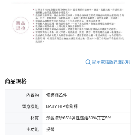
顯示電腦版詳細說明
商品規格
內容物
修飾褲乙件
塑身機能
BABY HIP修飾褲
材質
聚醯胺紗65%彈性纖維30%其它5%
主功能
提臀