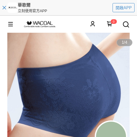
華歌爾
開啟APP
立刻使用官方APP
0
1
/
4