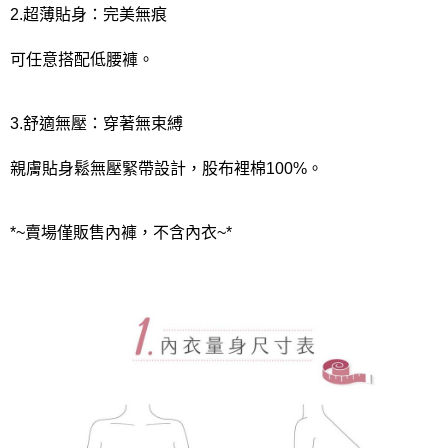
2.超薄貼身：完美無痕
可任意搭配低腰褲。
3.舒適無壓：穿著無束縛
親膚貼身鬆無壓緊帶設計，股布裡棉100%。
*~賣場僅販售內褲，不含內衣~*