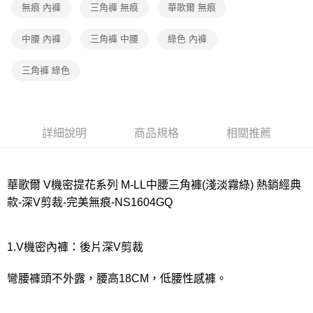
無痕 內褲
三角褲 無痕
華歌爾 無痕
付款後7-11取貨
每筆NT$80，滿NT$1,000(含以上)免運費
中腰 內褲
三角褲 中腰
綠色 內褲
宅配
三角褲 綠色
每筆NT$80，滿NT$1,000(含以上)免運費
離島
每筆NT$220
詳細說明
商品規格
相關推薦
付款後門市自取
每筆NT$80，滿NT$1,000(含以上)免運費
華歌爾 V機密提花系列 M-LL中腰三角褲(淺淡霧綠) 熱銷經典
款-深V剪裁-完美無痕-NS1604GQ
1.V機密內褲：後片深V剪裁
彎腰褲頭不外露，腰高18CM，低腰性感褲。