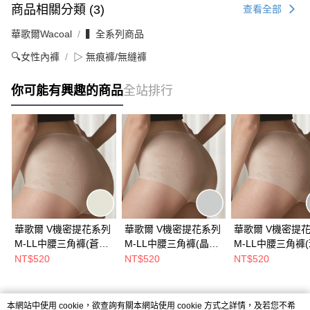
商品相關分類 (3)
查看全部
華歌爾Wacoal
▍全系列商品
🔍女性內褲
▷ 無痕褲/無縫褲
你可能有興趣的商品
全站排行
華歌爾 V機密提花系列
華歌爾 V機密提花系列
華歌爾 V機密提
M-LL中腰三角褲(蒼穹
M-LL中腰三角褲(晶礦
M-LL中腰三角褲
黃綠) 熱銷經典款-深V
海鹽灰) 熱銷經典款-深
灰) 熱銷經典款-
NT$520
NT$520
NT$520
剪裁-完美無痕-
V剪裁-完美無痕-
裁-完美無痕-
NS1604GO
NS1604FC
NS1604FG
本網站中使用 cookie，欲查詢有關本網站使用 cookie 方式之詳情，及若您不希
熱門標籤