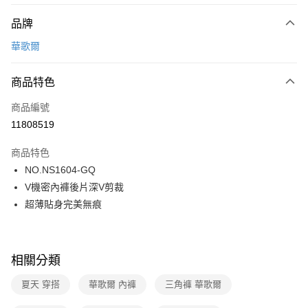
付款方式
品牌
信用卡一次付款
華歌爾
超商取貨付款
商品特色
LINE Pay
商品編號
街口支付
11808519
ATM付款
商品特色
運送方式
NO.NS1604-GQ
V機密內褲後片深V剪裁
全家取貨付款
超薄貼身完美無痕
每筆NT$80，滿NT$1,000(含以上)免運費
付款後全家取貨
每筆NT$80，滿NT$1,000(含以上)免運費
相關分類
7-11取貨付款
夏天 穿搭
華歌爾 內褲
三角褲 華歌爾
每筆NT$80，滿NT$1,000(含以上)免運費