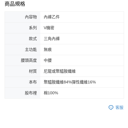
商品規格
內容物
內褲乙件
系列
V機密
款式
三角內褲
主功能
無痕
腰頭高度
中腰
材質
尼龍或聚醯胺纖維
本布
聚醯胺纖維84%彈性纖維16%
股布裡
棉100%
客服