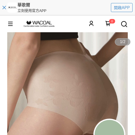
華歌爾
開啟APP
立刻使用官方APP
0
1
/
2