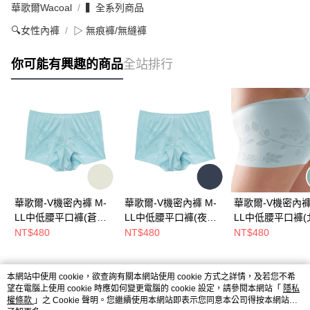
華歌爾Wacoal
▍全系列商品
🔍女性內褲
▷ 無痕褲/無縫褲
你可能有興趣的商品
全站排行
華歌爾-V機密內褲 M-
華歌爾-V機密內褲 M-
華歌爾-V機密內褲
LL中低腰平口褲(蒼穹
LL中低腰平口褲(夜幕
LL中低腰平口褲(
黃綠) 深V剪裁-超薄貼
橄欖) 深V剪裁-超薄貼
綠) 深V剪裁-超薄
NT$480
NT$480
NT$480
身-NS1601GO
身-NS1601K1
NS1601HM
熱門標籤