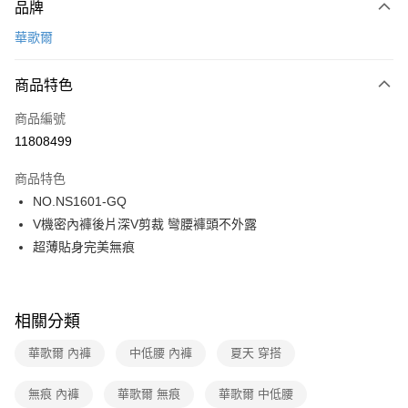
品牌
信用卡一次付款
華歌爾
超商取貨付款
商品特色
LINE Pay
商品編號
街口支付
11808499
ATM付款
商品特色
運送方式
NO.NS1601-GQ
V機密內褲後片深V剪裁 彎腰褲頭不外露
全家取貨付款
超薄貼身完美無痕
每筆NT$80，滿NT$1,000(含以上)免運費
付款後全家取貨
每筆NT$80，滿NT$1,000(含以上)免運費
相關分類
7-11取貨付款
華歌爾 內褲
中低腰 內褲
夏天 穿搭
每筆NT$80，滿NT$1,000(含以上)免運費
無痕 內褲
華歌爾 無痕
華歌爾 中低腰
付款後7-11取貨