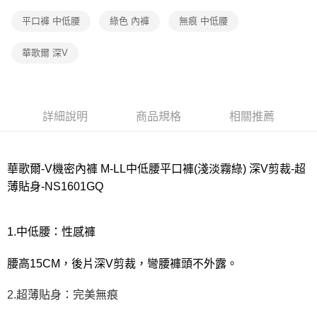
每筆NT$80，滿NT$1,000(含以上)免運費
平口褲 中低腰
綠色 內褲
無痕 中低腰
宅配
華歌爾 深V
每筆NT$80，滿NT$1,000(含以上)免運費
離島
每筆NT$220
詳細說明
商品規格
相關推薦
付款後門市自取
每筆NT$80，滿NT$1,000(含以上)免運費
華歌爾-V機密內褲 M-LL中低腰平口褲(淺淡霧綠) 深V剪裁-超
薄貼身-NS1601GQ
1.中低腰：性感褲
腰高15CM，後片深V剪裁，彎腰褲頭不外露。
2.超薄貼身：完美無痕