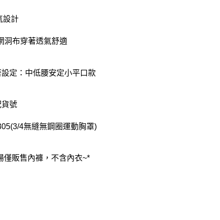
氣設計
網洞布穿著透氣舒適
著設定：中低腰安定小平口款
配貨號
305(3/4無縫無鋼圈運動胸罩)
賣場僅販售內褲，不含內衣~*