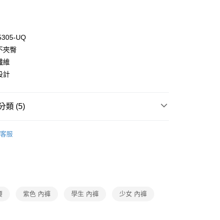
5305-UQ
不夾臀
纖維
設計
付款
0，滿NT$1,000(含以上)免運費
類 (5)
家取貨
0，滿NT$1,000(含以上)免運費
ew Arrival
客服
付款
褲
▷ 少女(學生)內褲
0，滿NT$1,000(含以上)免運費
een
▍fUN tiME CLUB
1取貨
een
▍全系列商品
0，滿NT$1,000(含以上)免運費
】正品滿2500省150
腰
紫色 內褲
學生 內褲
少女 內褲
0，滿NT$1,000(含以上)免運費