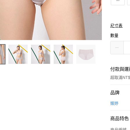
尺寸表
數量
付款與運
超取滿NT$
付款方式
品牌
信用卡一
嬪婷
超商取貨
商品特色
LINE Pay
商品編號