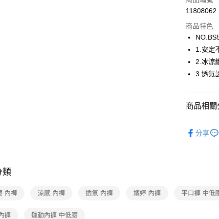
街口支付
11808062
商品特色
ATM付款
NO.BS
1.安定
運送方式
2.冰涼
3.透氣
全家取貨
每筆NT$8
商品相關分
付款後全
每筆NT$8
【新品上市】N
分享
7-11取貨
🔍女性內
每筆NT$8
嬪婷BeenT
付款後7-1
分類
嬪婷BeenT
每筆NT$8
【清涼一夏
腰 內褲
涼感 內褲
透氣 內褲
嬪婷 內褲
平口褲 中低
宅配
內褲
運動內褲 中低腰
每筆NT$8