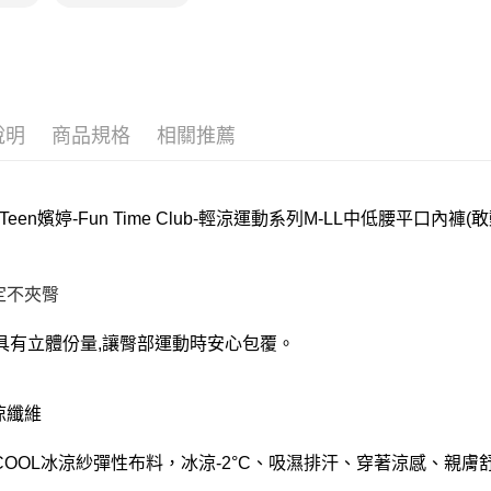
離島
每筆NT$2
付款後門
每筆NT$8
說明
商品規格
相關推薦
nTeen嬪婷-Fun Time Club-輕涼運動系列M-LL中低腰平口內褲(敢
安定不夾臀
具有立體份量,讓臀部運動時安心包覆。
涼纖維
NCOOL冰涼紗彈性布料，冰涼-2°C、吸濕排汗、穿著涼感、親膚