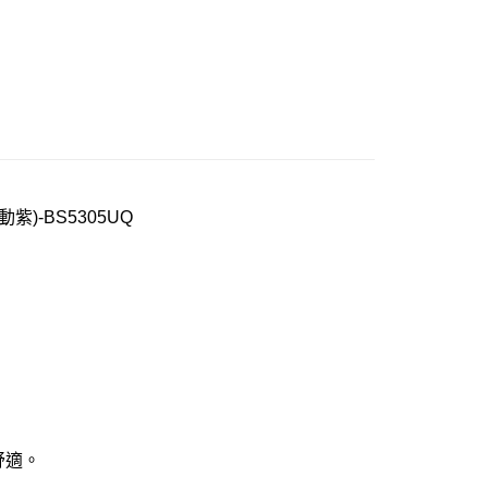
20
市自取
0，滿NT$1,000(含以上)免運費
動紫)-BS5305UQ
舒適。