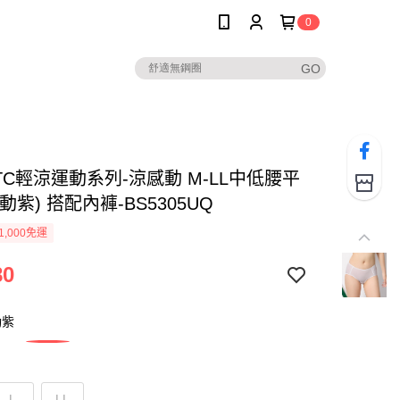
0
TC輕涼運動系列-涼感動 M-LL中低腰平
動紫) 搭配內褲-BS5305UQ
1,000免運
80
動紫
L
LL