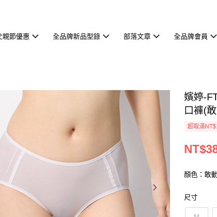
父親節優惠
全品牌新品型錄
部落文章
全品牌會員
嬪婷-F
口褲(敢
超取滿NT$
NT$3
顏色：敢
尺寸
M