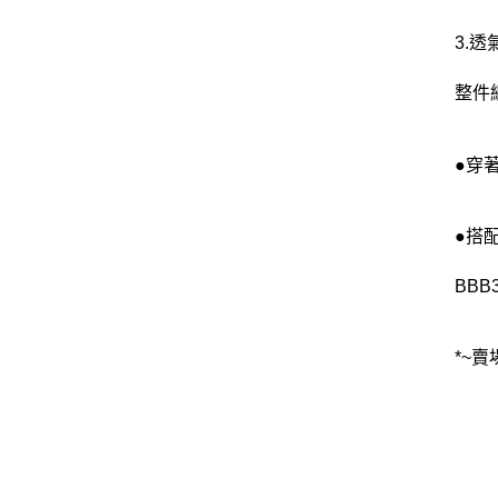
3.透
整件
●穿
●搭
BBB
*~