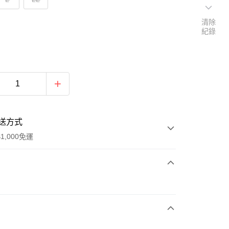
清除
紀錄
送方式
1,000免運
次付款
付款