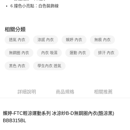
6.撞色小亮點：白色裝飾線
7-11取貨付款
每筆NT$80，滿NT$1,000(含以上)免運費
付款後7-11取貨
相關分類
每筆NT$80，滿NT$1,000(含以上)免運費
透氣 內衣
涼感 內衣
嬪婷 內衣
無痕 內衣
宅配
每筆NT$80，滿NT$1,000(含以上)免運費
無鋼圈 內衣
內衣 吸濕
運動 內衣
排汗 內衣
離島
黑色 內衣
學生內衣 透氣
每筆NT$220
付款後門市自取
每筆NT$80，滿NT$1,000(含以上)免運費
詳細說明
商品規格
相關推薦
嬪婷-FTC輕涼運動系列 冰涼紗B-D無鋼圈內衣(酷涼黑)
BBB315BL