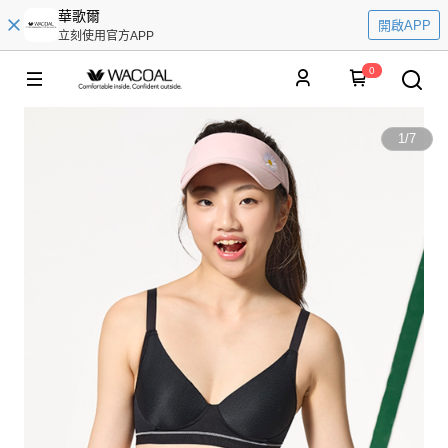
華歌爾
開啟APP
立刻使用官方APP
0
1
/
7