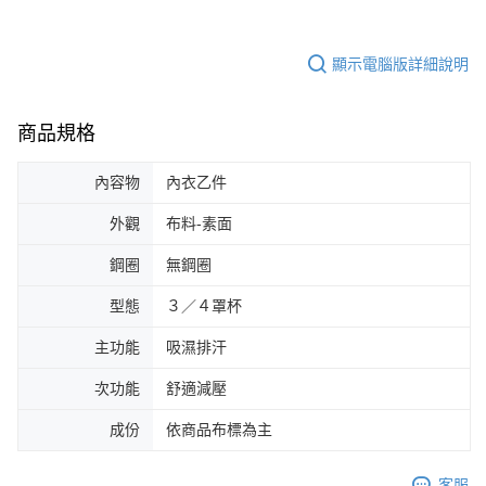
顯示電腦版詳細說明
商品規格
內容物
內衣乙件
外觀
布料-素面
鋼圈
無鋼圈
型態
３／４罩杯
主功能
吸濕排汗
次功能
舒適減壓
成份
依商品布標為主
客服