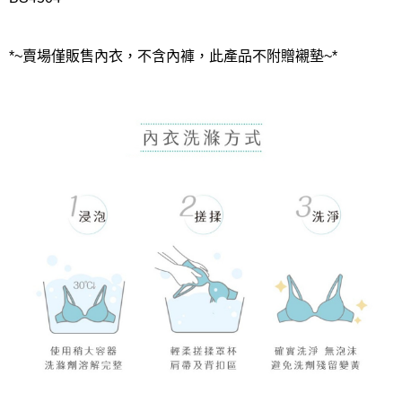
*~賣場僅販售內衣，不含內褲，此產品不附贈襯墊~*