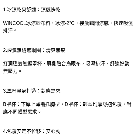
1.冰涼乾爽舒適：涼感快乾
WINCOOL冰涼紗布料，冰涼-2°C，接觸瞬間涼感，快速吸濕
排汗。
2.透氣無縫無鋼圈：清爽無痕
打洞透氣無縫罩杯，肌側貼合鳥眼布，吸濕排汗，舒適好動
無壓力。
3.罩杯量身打造：對應需求
B罩杯：下厚上薄襯托胸型，D罩杯：輕盈均厚舒適包覆，對
應不同體型需求。
4.包覆安定不位移：安心動