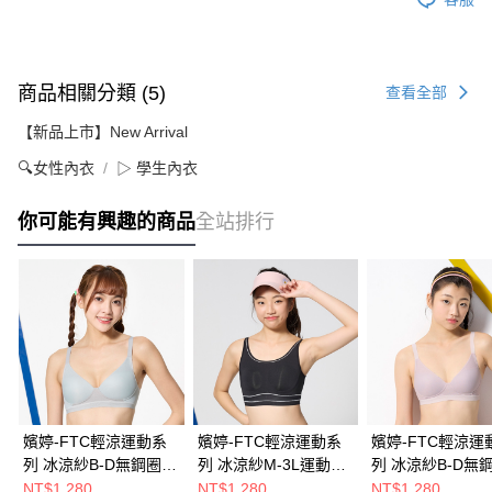
商品相關分類 (5)
查看全部
【新品上市】New Arrival
🔍女性內衣
▷ 學生內衣
你可能有興趣的商品
全站排行
嬪婷-FTC輕涼運動系
嬪婷-FTC輕涼運動系
嬪婷-FTC輕涼運
列 冰涼紗B-D無鋼圈內
列 冰涼紗M-3L運動背
列 冰涼紗B-D無
衣(率性灰) BBB315FY
心(酷涼黑) BBB125BL
衣(敢動紫) BBB3
NT$1,280
NT$1,280
NT$1,280