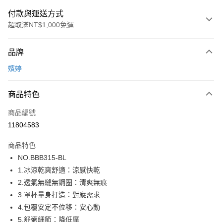
付款與運送方式
超取滿NT$1,000免運
付款方式
品牌
信用卡一次付款
嬪婷
超商取貨付款
商品特色
LINE Pay
商品編號
街口支付
11804583
ATM付款
商品特色
運送方式
NO.BBB315-BL
1.冰涼乾爽舒適：涼感快乾
全家取貨付款
2.透氣無縫無鋼圈：清爽無痕
每筆NT$80，滿NT$1,000(含以上)免運費
3.罩杯量身打造：對應需求
付款後全家取貨
4.包覆安定不位移：安心動
每筆NT$80，滿NT$1,000(含以上)免運費
5.舒適細節：降低摩