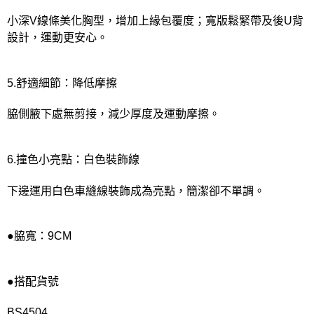
小深V線條美化胸型，增加上緣包覆度；寬版鬆緊帶及後U背
設計，運動更安心。
5.舒適細節：降低摩擦
脇側腋下處無剪接，減少厚度及運動摩擦。
6.撞色小亮點：白色裝飾線
下邊運用白色車縫線裝飾成為亮點，簡潔卻不單調。
●脇寬：9CM
●搭配貨號
BS4504