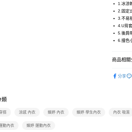
1.冰
街口支付
2.固
ATM付款
3.不
4.U
5.後
運送方式
6.撞
全家取貨
每筆NT$8
商品相關分
付款後全
【新品上市】N
每筆NT$8
分享
🔍女性內
7-11取貨
嬪婷BeenT
每筆NT$8
分類
嬪婷BeenT
付款後7-1
【清涼一夏
每筆NT$8
穿搭
涼感 內衣
嬪婷 內衣
嬪婷 學生內衣
內衣 吸濕
宅配
 運動內衣
嬪婷 運動內衣
每筆NT$8