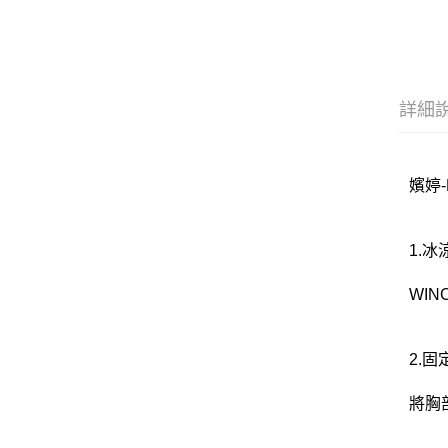
詳細
嬪婷-
1.
WI
2.
將胸