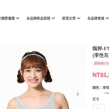
父親節優惠
全品牌新品型錄
部落文章
全品牌會員
嬪婷-F
(率性灰)
超取滿NT$
NT$1,
顏色：率
尺寸
LL