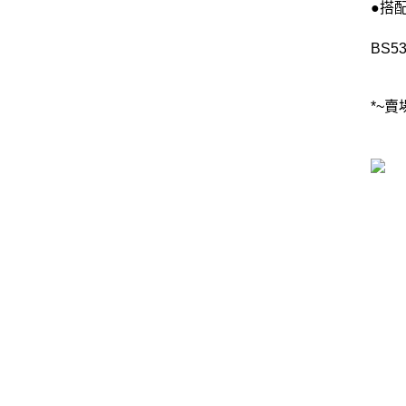
●搭
BS53
*~