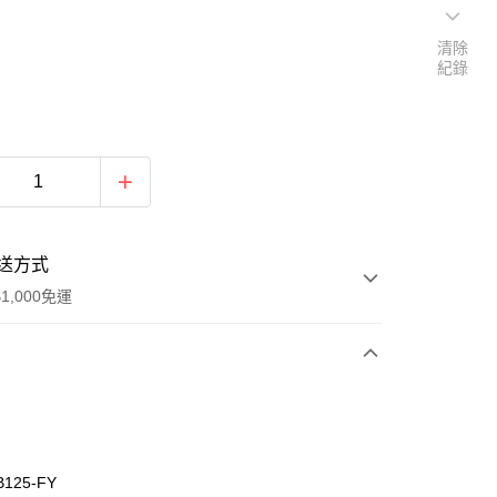
清除
紀錄
送方式
1,000免運
次付款
付款
B125-FY