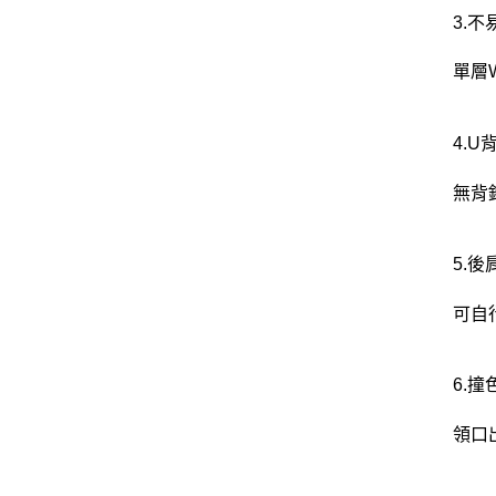
3.
單層
4.
無背
5.
可自
6.
領口