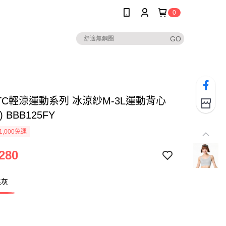
0
TC輕涼運動系列 冰涼紗M-3L運動背心
 BBB125FY
1,000免運
280
性灰