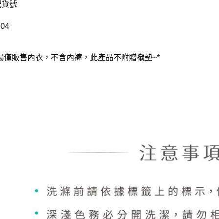
配貨號
04
賣場僅販售內衣，不含內褲，此產品不附贈襯墊~*