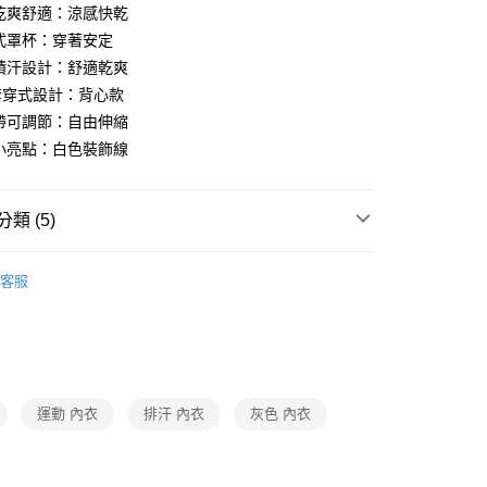
涼乾爽舒適：涼感快乾
定式罩杯：穿著安定
易積汗設計：舒適乾爽
背套穿式設計：背心款
肩帶可調節：自由伸縮
色小亮點：白色裝飾線
付款
0，滿NT$1,000(含以上)免運費
類 (5)
家取貨
ew Arrival
0，滿NT$1,000(含以上)免運費
客服
衣
▷ 學生內衣
付款
een
▍fUN tiME CLUB
0，滿NT$1,000(含以上)免運費
een
▍全系列商品
1取貨
】正品滿2500省150
0，滿NT$1,000(含以上)免運費
運動 內衣
排汗 內衣
灰色 內衣
0，滿NT$1,000(含以上)免運費