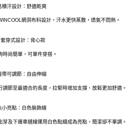
不易積汗設計：舒適乾爽
WINCOOL網洞布料設計，汗水更快蒸散，透氣不悶熱。
U背套穿式設計：背心款
鉤時尚簡單，可單件穿搭。
後肩帶可調節：自由伸縮
行調節至最適合的長度，拉緊時增加支撐、放鬆更加舒適。
撞色小亮點：白色裝飾線
出芽及下邊車縫線運用白色點綴成為亮點，簡潔卻不單調。