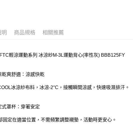
離島
每筆NT$2
付款後門
說明
商品規格
相關推薦
每筆NT$8
FTC輕涼運動系列 冰涼紗M-3L運動背心(率性灰) BBB125FY
冰涼乾爽舒適：涼感快乾
NCOOL冰涼紗布料，冰涼-2°C，接觸瞬間涼感，快速吸濕排汗。
固定式罩杯：穿著安定
部固定在適當位置，不需頻繁調整襯墊，活動時更安心。