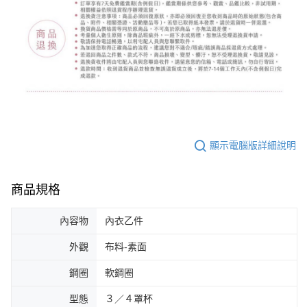
顯示電腦版詳細說明
商品規格
內容物
內衣乙件
外觀
布料-素面
鋼圈
軟鋼圈
型態
３／４罩杯