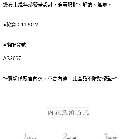
邊布上緣無鬆緊帶設計，穿著服貼、舒適、無痕。
●脇寬：11.5CM
●搭配貨號
AS2667
*~賣場僅販售內衣，不含內褲，此產品不附贈襯墊~*
.