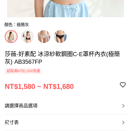
顏色：極簡灰
莎薇-好素配 冰涼紗軟鋼圈C-E罩杯內衣(極簡
灰) AB3567FP
超取滿NT$1,000免運
NT$1,580 ~ NT$1,680
請選擇商品選項
尺寸表