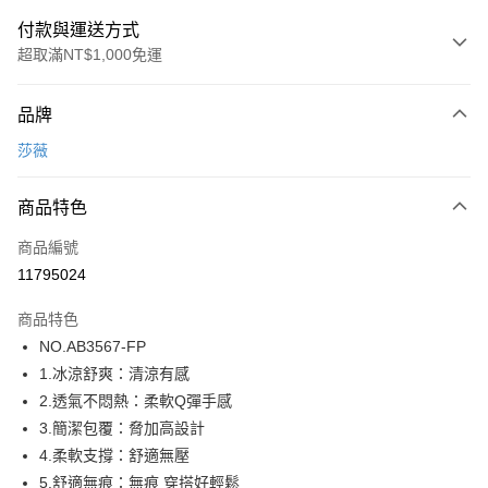
付款與運送方式
超取滿NT$1,000免運
付款方式
品牌
信用卡一次付款
莎薇
超商取貨付款
商品特色
LINE Pay
商品編號
街口支付
11795024
ATM付款
商品特色
運送方式
NO.AB3567-FP
1.冰涼舒爽：清涼有感
全家取貨付款
2.透氣不悶熱：柔軟Q彈手感
每筆NT$80，滿NT$1,000(含以上)免運費
3.簡潔包覆：脅加高設計
付款後全家取貨
4.柔軟支撐：舒適無壓
每筆NT$80，滿NT$1,000(含以上)免運費
5.舒適無痕：無痕 穿搭好輕鬆