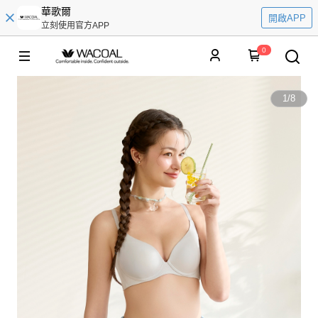
華歌爾
開啟APP
立刻使用官方APP
0
1
/
8