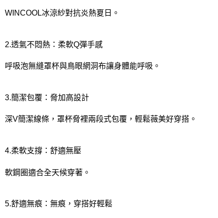
WINCOOL冰涼紗對抗炎熱夏日。
2.透氣不悶熱：柔軟Q彈手感
呼吸泡無縫罩杯與鳥眼網洞布讓身體能呼吸。
3.簡潔包覆：脅加高設計
深V簡潔線條，罩杯脅裡兩段式包覆，輕鬆薇美好穿搭。
4.柔軟支撐：舒適無壓
軟鋼圈適合全天候穿著。
5.舒適無痕：無痕，穿搭好輕鬆