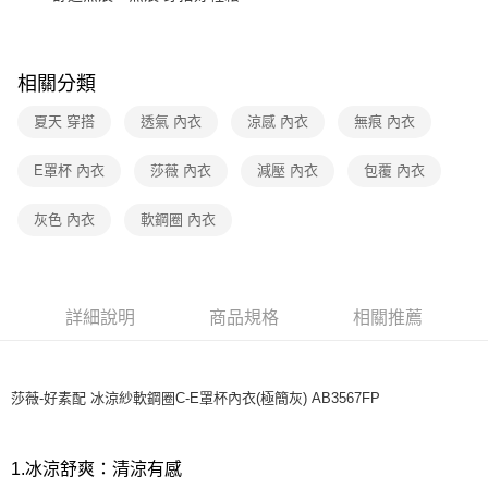
7-11取貨付款
每筆NT$80，滿NT$1,000(含以上)免運費
相關分類
付款後7-11取貨
夏天 穿搭
透氣 內衣
涼感 內衣
無痕 內衣
每筆NT$80，滿NT$1,000(含以上)免運費
宅配
E罩杯 內衣
莎薇 內衣
減壓 內衣
包覆 內衣
每筆NT$80，滿NT$1,000(含以上)免運費
灰色 內衣
軟鋼圈 內衣
離島
每筆NT$220
付款後門市自取
詳細說明
商品規格
相關推薦
每筆NT$80，滿NT$1,000(含以上)免運費
莎薇-好素配 冰涼紗軟鋼圈C-E罩杯內衣(極簡灰) AB3567FP
1.冰涼舒爽：清涼有感