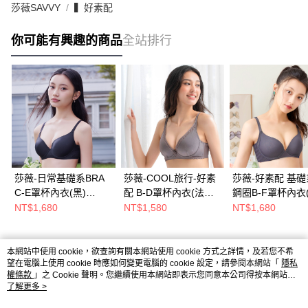
莎薇SAVVY
▍好素配
你可能有興趣的商品
全站排行
莎薇-日常基礎系BRA
莎薇-COOL旅行-好素
莎薇-好素配 基
C-E罩杯內衣(黑)
配 B-D罩杯內衣(法式
鋼圈B-F罩杯內衣
AB3565BL
灰) 冰涼又透氣-
色) AB3588FT
NT$1,680
NT$1,580
NT$1,680
AB3512FV
本網站中使用 cookie，欲查詢有關本網站使用 cookie 方式之詳情，及若您不希
熱門標籤
望在電腦上使用 cookie 時應如何變更電腦的 cookie 設定，請參閱本網站「
隱私
權條款
」之 Cookie 聲明。您繼續使用本網站即表示您同意本公司得按本網站使
用條款之 Cookie 聲明使用 cookie。
了解更多 >