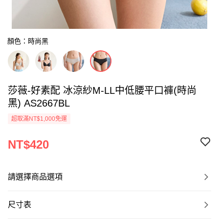
顏色：時尚黑
莎薇-好素配 冰涼紗M-LL中低腰平口褲(時尚
黑) AS2667BL
超取滿NT$1,000免運
NT$420
請選擇商品選項
尺寸表