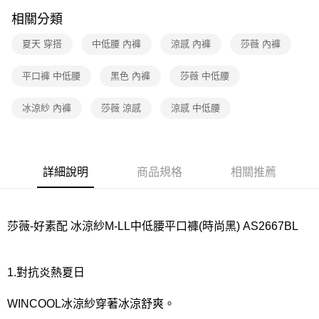
相關分類
7-11取貨付款
每筆NT$80，滿NT$1,000(含以上)免運費
夏天 穿搭
中低腰 內褲
涼感 內褲
莎薇 內褲
付款後7-11取貨
平口褲 中低腰
黑色 內褲
莎薇 中低腰
每筆NT$80，滿NT$1,000(含以上)免運費
冰涼紗 內褲
莎薇 涼感
涼感 中低腰
宅配
每筆NT$80，滿NT$1,000(含以上)免運費
離島
詳細說明
商品規格
相關推薦
每筆NT$220
付款後門市自取
每筆NT$80，滿NT$1,000(含以上)免運費
莎薇-好素配 冰涼紗M-LL中低腰平口褲(時尚黑) AS2667BL
1.對抗炎熱夏日
WINCOOL冰涼紗穿著冰涼舒爽。