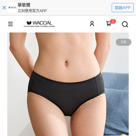
華歌爾
開啟APP
立刻使用官方APP
0
1
/
6