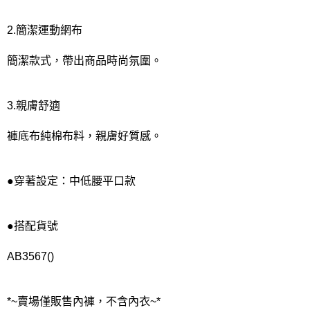
2.簡潔運動網布
簡潔款式，帶出商品時尚氛圍。
3.親膚舒適
褲底布純棉布料，親膚好質感。
●穿著設定：中低腰平口款
●搭配貨號
AB3567()
*~賣場僅販售內褲，不含內衣~*