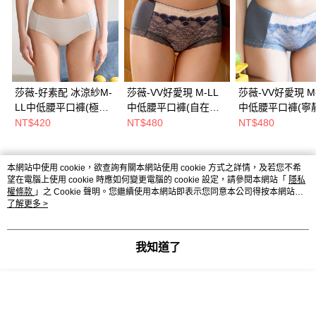
莎薇-好素配 冰涼紗M-
莎薇-VV好愛現 M-LL
莎薇-VV好愛現 M-
LL中低腰平口褲(極簡
中低腰平口褲(自在灰)
中低腰平口褲(寧
灰) AS2667FP
AB3581搭配內褲-
藍) 搭配內褲-
NT$420
NT$480
NT$480
AS2481FT
AS2481N5
本網站中使用 cookie，欲查詢有關本網站使用 cookie 方式之詳情，及若您不希
熱門標籤
望在電腦上使用 cookie 時應如何變更電腦的 cookie 設定，請參閱本網站「
隱私
權條款
」之 Cookie 聲明。您繼續使用本網站即表示您同意本公司得按本網站使
用條款之 Cookie 聲明使用 cookie。
了解更多 >
我知道了