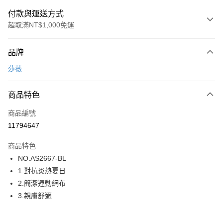
付款與運送方式
超取滿NT$1,000免運
付款方式
品牌
信用卡一次付款
莎薇
超商取貨付款
商品特色
LINE Pay
商品編號
街口支付
11794647
ATM付款
商品特色
運送方式
NO.AS2667-BL
1.對抗炎熱夏日
全家取貨付款
2.簡潔運動網布
每筆NT$80，滿NT$1,000(含以上)免運費
3.親膚舒適
付款後全家取貨
每筆NT$80，滿NT$1,000(含以上)免運費