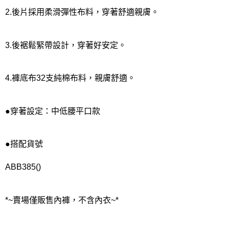
2.後片採用柔滑彈性布料，穿著舒適親膚。
3.後裾鬆緊帶設計，穿著好安定。
4.褲底布32支純棉布料，親膚舒適。
●穿著設定：中低腰平口款
●搭配貨號
ABB385()
*~賣場僅販售內褲，不含內衣~*