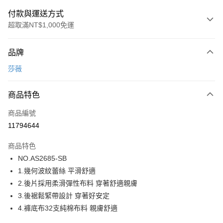
付款與運送方式
超取滿NT$1,000免運
付款方式
品牌
信用卡一次付款
莎薇
超商取貨付款
商品特色
LINE Pay
商品編號
街口支付
11794644
ATM付款
商品特色
運送方式
NO.AS2685-SB
1.幾何波紋蕾絲 平滑舒適
全家取貨付款
2.後片採用柔滑彈性布料 穿著舒適親膚
每筆NT$80，滿NT$1,000(含以上)免運費
3.後裾鬆緊帶設計 穿著好安定
付款後全家取貨
4.褲底布32支純棉布料 親膚舒適
每筆NT$80，滿NT$1,000(含以上)免運費