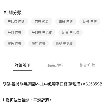
7-11取貨付款
相關分類
每筆NT$80，滿NT$1,000(含以上)免運費
中低腰 內褲
內褲 親膚
蕾絲 內褲
莎薇 內褲
付款後7-11取貨
每筆NT$80，滿NT$1,000(含以上)免運費
平口 內褲
平口褲 中低腰
莎薇 中低腰
宅配
膚色 內褲
機能 內褲
蕾絲 中低腰
每筆NT$80，滿NT$1,000(含以上)免運費
離島
每筆NT$220
詳細說明
商品規格
相關推薦
付款後門市自取
每筆NT$80，滿NT$1,000(含以上)免運費
莎薇-輕機能無鋼圈M-LL中低腰平口褲(清透膚) AS2685SB
1.幾何波紋蕾絲，平滑舒適。