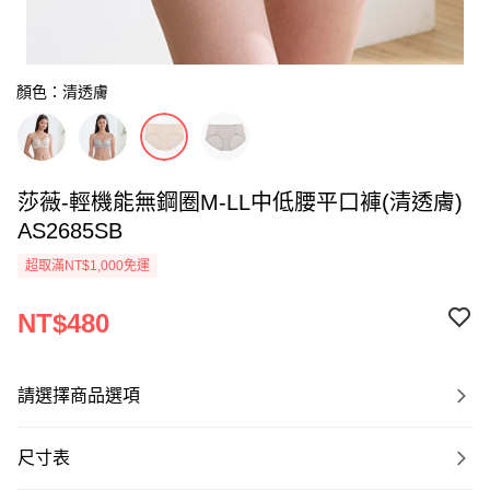
顏色：清透膚
莎薇-輕機能無鋼圈M-LL中低腰平口褲(清透膚)
AS2685SB
超取滿NT$1,000免運
NT$480
請選擇商品選項
尺寸表