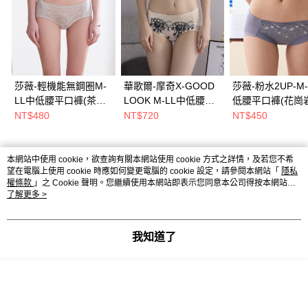
莎薇-輕機能無鋼圈M-
華歌爾-摩奇X-GOOD
莎薇-粉水2UP-M-
LL中低腰平口褲(茶灰
LOOK M-LL中低腰平
低腰平口褲(花崗
色) AS2685FG
口褲(光影膚) 搭配內
紫) AS2697VW
NT$480
NT$720
NT$450
褲-ZS2238SB
本網站中使用 cookie，欲查詢有關本網站使用 cookie 方式之詳情，及若您不希
熱門標籤
望在電腦上使用 cookie 時應如何變更電腦的 cookie 設定，請參閱本網站「
隱私
權條款
」之 Cookie 聲明。您繼續使用本網站即表示您同意本公司得按本網站使
用條款之 Cookie 聲明使用 cookie。
了解更多 >
我知道了
Powered by awoo.ai