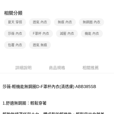
7-11取貨付款
相關分類
每筆NT$80，滿NT$1,000(含以上)免運費
夏天 穿搭
透氣 內衣
無痕 內衣
無鋼圈 內衣
付款後7-11取貨
每筆NT$80，滿NT$1,000(含以上)免運費
莎薇 內衣
F罩杯 內衣
減壓 內衣
機能 內衣
宅配
包覆 內衣
透氣 無痕
每筆NT$80，滿NT$1,000(含以上)免運費
離島
每筆NT$220
詳細說明
商品規格
相關推薦
付款後門市自取
每筆NT$80，滿NT$1,000(含以上)免運費
莎薇-輕機能無鋼圈D-F罩杯內衣(清透膚) ABB385SB
1.舒適無鋼圈：輕鬆穿著