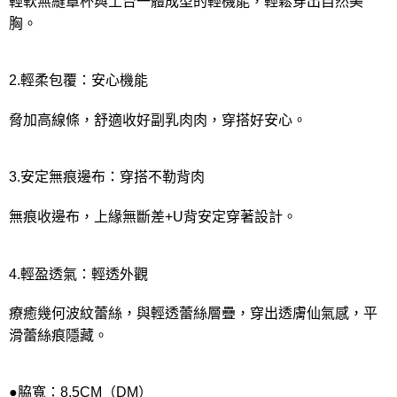
輕軟無縫罩杯與土台一體成型的輕機能，輕鬆穿出自然美
胸。
2.輕柔包覆：安心機能
脅加高線條，舒適收好副乳肉肉，穿搭好安心。
3.安定無痕邊布：穿搭不勒背肉
無痕收邊布，上緣無斷差+U背安定穿著設計。
4.輕盈透氣：輕透外觀
療癒幾何波紋蕾絲，與輕透蕾絲層疊，穿出透膚仙氣感，平
滑蕾絲痕隱藏。
●脇寬：8.5CM（DM）