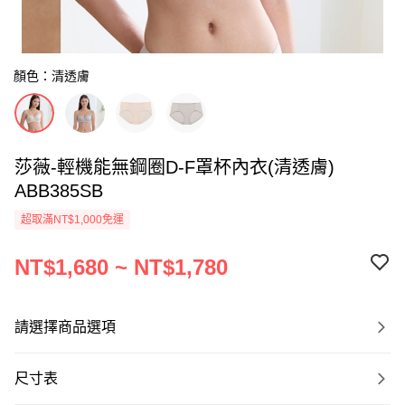
顏色：清透膚
莎薇-輕機能無鋼圈D-F罩杯內衣(清透膚)
ABB385SB
超取滿NT$1,000免運
NT$1,680 ~ NT$1,780
請選擇商品選項
尺寸表