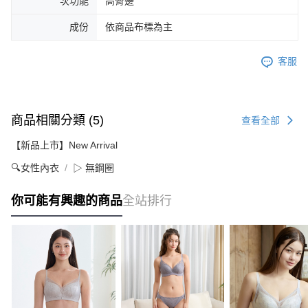
次功能
高脅邊
成份
依商品布標為主
客服
商品相關分類 (5)
查看全部
【新品上市】New Arrival
🔍女性內衣
▷ 無鋼圈
你可能有興趣的商品
全站排行