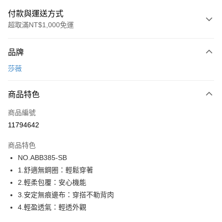
付款與運送方式
超取滿NT$1,000免運
付款方式
品牌
信用卡一次付款
莎薇
超商取貨付款
商品特色
LINE Pay
商品編號
街口支付
11794642
ATM付款
商品特色
運送方式
NO.ABB385-SB
1.舒適無鋼圈：輕鬆穿著
全家取貨付款
2.輕柔包覆：安心機能
每筆NT$80，滿NT$1,000(含以上)免運費
3.安定無痕邊布：穿搭不勒背肉
付款後全家取貨
4.輕盈透氣：輕透外觀
每筆NT$80，滿NT$1,000(含以上)免運費