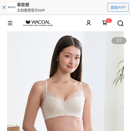
華歌爾
開啟APP
立刻使用官方APP
0
1
/
7