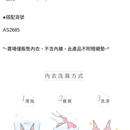
●搭配貨號
AS2685
*~賣場僅販售內衣，不含內褲，此產品不附贈襯墊~*