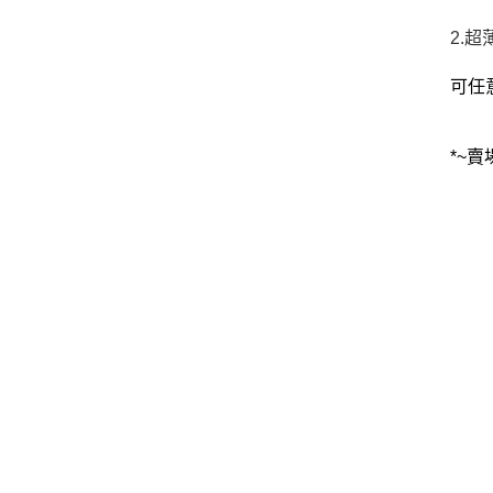
2.
可任
*~