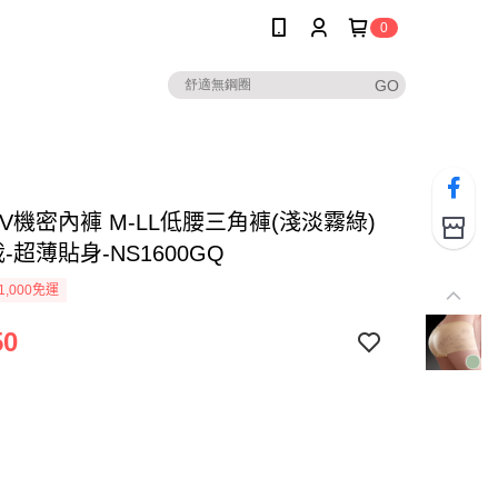
0
V機密內褲 M-LL低腰三角褲(淺淡霧綠)
-超薄貼身-NS1600GQ
1,000免運
50