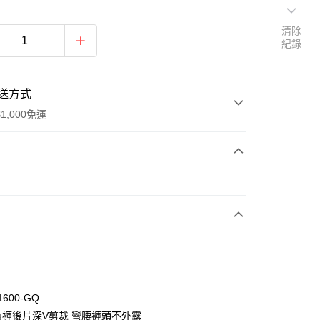
清除
紀錄
送方式
1,000免運
次付款
付款
1600-GQ
內褲後片深V剪裁 彎腰褲頭不外露