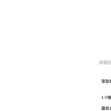
詳細
華歌爾
1.
腰高