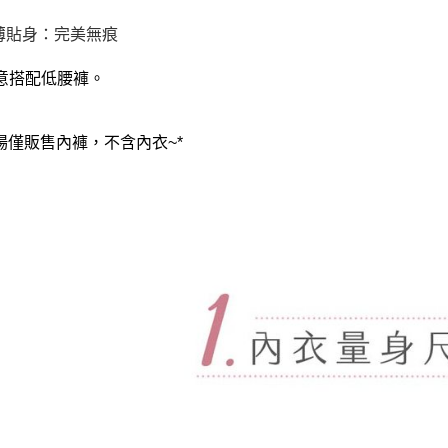
每筆NT$8
超薄貼身：完美無痕
意搭配低腰褲。
賣場僅販售內褲，不含內衣~*