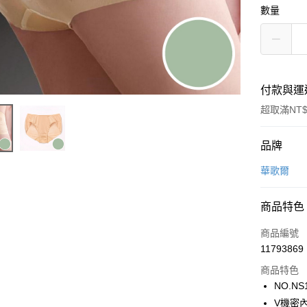
數量
付款與運
超取滿NT$
付款方式
品牌
信用卡一
華歌爾
超商取貨
商品特色
LINE Pay
商品編號
街口支付
11793869
商品特色
ATM付款
NO.NS
V機密