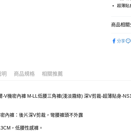
運送方式
超薄貼
全家取貨
每筆NT$8
商品相關分
付款後全
華歌爾Wac
分享
每筆NT$8
🔍女性內
7-11取貨
【清涼一夏
每筆NT$8
付款後7-1
說明
商品規格
相關推薦
每筆NT$8
宅配
-V機密內褲 M-LL低腰三角褲(淺淡霧綠) 深V剪裁-超薄貼身-NS1
每筆NT$8
離島
V機密內褲：後片深V剪裁，彎腰褲頭不外露
每筆NT$2
付款後門
13CM，低腰性感褲。