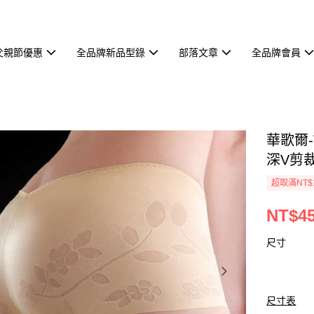
父親節優惠
全品牌新品型錄
部落文章
全品牌會員
華歌爾-
深V剪裁
超取滿NT$
NT$4
尺寸
尺寸表