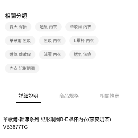
7-11取貨付款
相關分類
每筆NT$80，滿NT$1,000(含以上)免運費
夏天 穿搭
透氣 內衣
華歌爾 內衣
付款後7-11取貨
每筆NT$80，滿NT$1,000(含以上)免運費
華歌爾 無痕
無痕 內衣
E罩杯 內衣
宅配
透氣 華歌爾
減壓 內衣
透氣 無痕
每筆NT$80，滿NT$1,000(含以上)免運費
離島
內衣 記形鋼圈
每筆NT$220
付款後門市自取
每筆NT$80，滿NT$1,000(含以上)免運費
詳細說明
商品規格
相關推薦
華歌爾-輕涼系列 記形鋼圈B-E罩杯內衣(燕麥奶茶)
VB3677TG