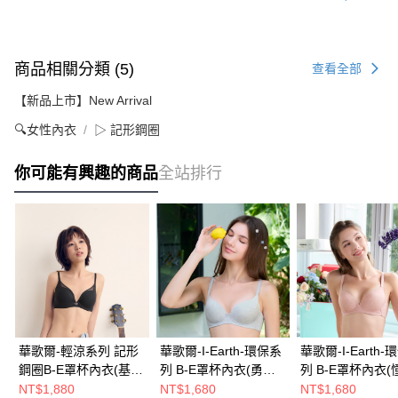
商品相關分類 (5)
查看全部
【新品上市】New Arrival
🔍女性內衣
▷ 記形鋼圈
你可能有興趣的商品
全站排行
華歌爾-輕涼系列 記形
華歌爾-I-Earth-環保系
華歌爾-I-Earth-
鋼圈B-E罩杯內衣(基礎
列 B-E罩杯內衣(勇氣
列 B-E罩杯內衣(
黑) VB3677BL
綠) VB3632GQ
膚) VB3632SM
NT$1,880
NT$1,680
NT$1,680