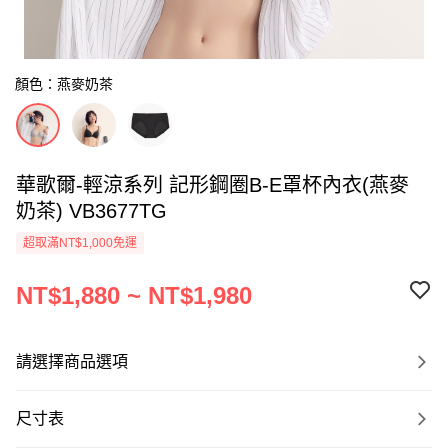
顏色：燕麥奶茶
華歌爾-輕涼系列 記形鋼圈B-E罩杯內衣(燕麥
奶茶) VB3677TG
超取滿NT$1,000免運
NT$1,880 ~ NT$1,980
請選擇商品選項
尺寸表