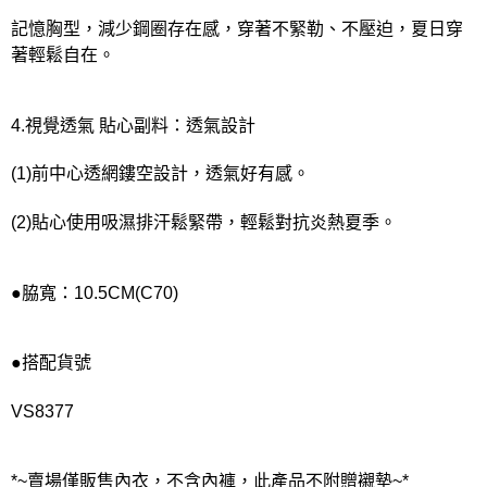
記憶胸型，減少鋼圈存在感，穿著不緊勒、不壓迫，夏日穿
著輕鬆自在。
4.視覺透氣 貼心副料：透氣設計
(1)前中心透網鏤空設計，透氣好有感。
(2)貼心使用吸濕排汗鬆緊帶，輕鬆對抗炎熱夏季。
●脇寬：10.5CM(C70)
●搭配貨號
VS8377
*~賣場僅販售內衣，不含內褲，此產品不附贈襯墊~*