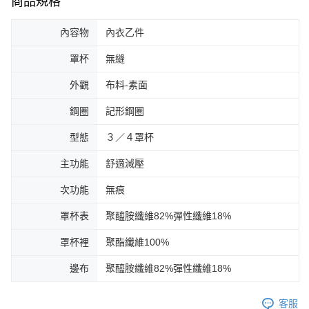
商品規格
內容物
內衣乙件
罩杯
無縫
外觀
布料-素面
鋼圈
記形鋼圈
型態
３／４罩杯
主功能
舒適減壓
次功能
無痕
罩杯表
聚醯胺纖維82%彈性纖維18%
罩杯裡
聚酯纖維100%
邊布
聚醯胺纖維82%彈性纖維18%
客服