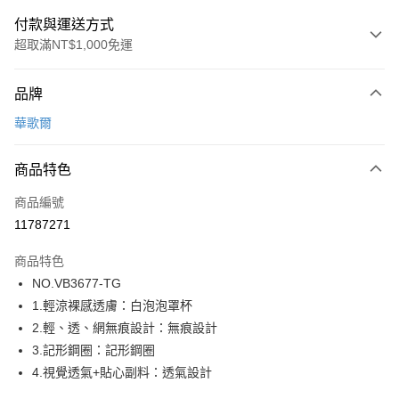
付款與運送方式
超取滿NT$1,000免運
付款方式
品牌
信用卡一次付款
華歌爾
超商取貨付款
商品特色
LINE Pay
商品編號
街口支付
11787271
ATM付款
商品特色
運送方式
NO.VB3677-TG
1.輕涼裸感透膚：白泡泡罩杯
全家取貨付款
2.輕、透、網無痕設計：無痕設計
每筆NT$80，滿NT$1,000(含以上)免運費
3.記形鋼圈：記形鋼圈
付款後全家取貨
4.視覺透氣+貼心副料：透氣設計
每筆NT$80，滿NT$1,000(含以上)免運費