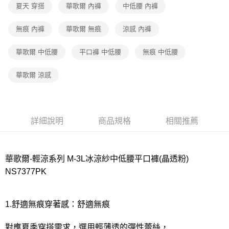
夏天 穿搭
華歌爾 內褲
中低腰 內褲
7-11取貨付款
每筆NT$80，滿NT$1,000(含以上)免運費
無痕 內褲
華歌爾 無痕
涼感 內褲
付款後7-11取貨
華歌爾 中低腰
平口褲 中低腰
無痕 中低腰
每筆NT$80，滿NT$1,000(含以上)免運費
華歌爾 涼感
宅配
每筆NT$80，滿NT$1,000(含以上)免運費
離島
詳細說明
商品規格
相關推薦
每筆NT$220
付款後門市自取
華歌爾-輕涼系列 M-3L冰涼紗中低腰平口褲(晶透粉)
每筆NT$80，滿NT$1,000(含以上)免運費
NS7377PK
1.舒適無痕穿著感：舒適無痕
對應夏季穿搭需求，選用輕薄透的彈性蕾絲，