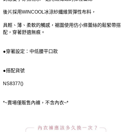
後片採用WINCOOL冰涼紗纖維質彈性布料，
具輕、薄、柔軟的觸感，裾圍使用仿小條蕾絲的鬆緊帶搭
配，穿著舒適無痕。
●穿著設定：中低腰平口款
●搭配貨號
NS8377()
*~賣場僅販售內褲，不含內衣~*