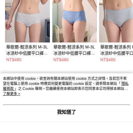
華歌爾-輕涼系列 M-3L
華歌爾-輕涼系列 M-3L
華歌爾-輕涼系列 M
冰涼紗中低腰平口褲
冰涼紗中低腰平口褲
冰涼紗中低腰平
(冰晶灰) NS7377FR
(冰凍峽灣藍)
(淺淡霧綠)
NT$480
NT$480
NT$480
NS7377DY
NS7377GQ
熱門標籤
本網站中使用 cookie，欲查詢有關本網站使用 cookie 方式之詳情，及若您不希望
在電腦上使用 cookie 時應如何變更電腦的 cookie 設定，請參閱本網站「
隱私權條
款
」之 Cookie 聲明。您繼續使用本網站即表示您同意本公司得按本網站使用條款
之 Cookie 聲明使用 cookie。
了解更多 >