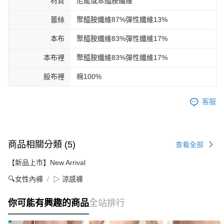
材質
尼龍或聚醯胺纖維
蕾絲
聚醯胺纖維87%彈性纖維13%
本布
聚醯胺纖維83%彈性纖維17%
本布裡
聚醯胺纖維83%彈性纖維17%
股布裡
棉100%
客服
商品相關分類 (5)
查看全部
【新品上市】New Arrival
🔍女性內褲
▷ 涼感褲
你可能有興趣的商品
全站排行