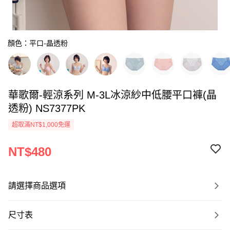
顏色：平口-晶透粉
華歌爾-輕涼系列 M-3L冰涼紗中低腰平口褲(晶
透粉) NS7377PK
超取滿NT$1,000免運
NT$480
請選擇商品選項
尺寸表