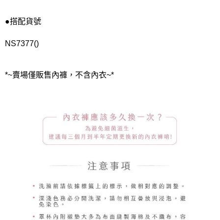
●搭配貨號
NS7377()
*~賣場僅販售內褲，不含內衣~*