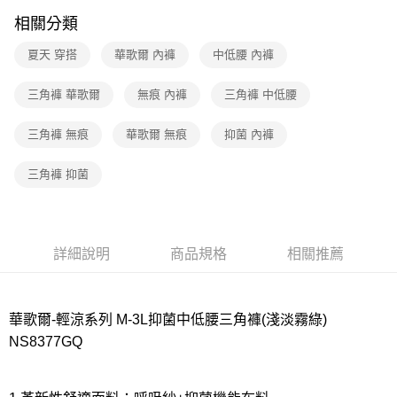
相關分類
7-11取貨付款
每筆NT$80，滿NT$1,000(含以上)免運費
夏天 穿搭
華歌爾 內褲
中低腰 內褲
付款後7-11取貨
三角褲 華歌爾
無痕 內褲
三角褲 中低腰
每筆NT$80，滿NT$1,000(含以上)免運費
三角褲 無痕
華歌爾 無痕
抑菌 內褲
宅配
每筆NT$80，滿NT$1,000(含以上)免運費
三角褲 抑菌
離島
每筆NT$220
付款後門市自取
詳細說明
商品規格
相關推薦
每筆NT$80，滿NT$1,000(含以上)免運費
華歌爾-輕涼系列 M-3L抑菌中低腰三角褲(淺淡霧綠)
NS8377GQ