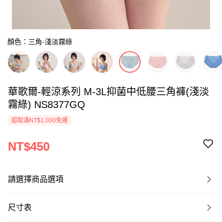
顏色：三角-淺淡霧綠
華歌爾-輕涼系列 M-3L抑菌中低腰三角褲(淺淡
霧綠) NS8377GQ
超取滿NT$1,000免運
NT$450
請選擇商品選項
尺寸表