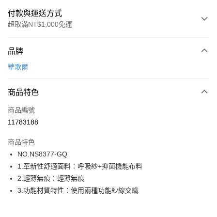
付款與運送方式
超取滿NT$1,000免運
付款方式
品牌
信用卡一次付款
華歌爾
超商取貨付款
商品特色
LINE Pay
商品編號
街口支付
11783188
ATM付款
商品特色
運送方式
NO.NS8377-GQ
1.革新性舒適面料：呼吸紗+抑菌機能布料
全家取貨付款
2.輕薄無痕：輕薄無痕
每筆NT$80，滿NT$1,000(含以上)免運費
3.功能材質特性：使用兩種功能紗線交織
付款後全家取貨
每筆NT$80，滿NT$1,000(含以上)免運費