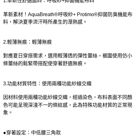
1.革新性舒適面料：呼吸紗+抑菌機能布料
革新素材！AquaBreath®呼吸紗+ Protimo®抑菌防臭機能布
料，解決夏季流汗時所產生的溼熱感。
2.輕薄無痕：輕薄無痕
對應夏日穿搭需求，選用輕薄透的彈性蕾絲，裾圍使用仿小
條蕾絲的鬆緊帶搭配使穿著舒適無痕。
3.功能材質特性：使用兩種功能紗線交織
因材料使用兩種功能紗線交織，經過染色，布料表面不同顏
色可能呈現深淺不一的條紋感，此為特殊功能材質的正常現
象。
●穿著設定：中低腰三角款