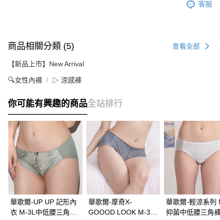
客服
商品相關分類 (5)
查看全部
【新品上市】New Arrival
🔍女性內褲
▷ 涼感褲
你可能有興趣的商品
全站排行
華歌爾-UP UP 記形內
華歌爾-摩奇X-
華歌爾-輕涼系列 M
衣 M-3L中低腰三角褲
GOOOD LOOK M-3L
抑菌中低腰三角褲