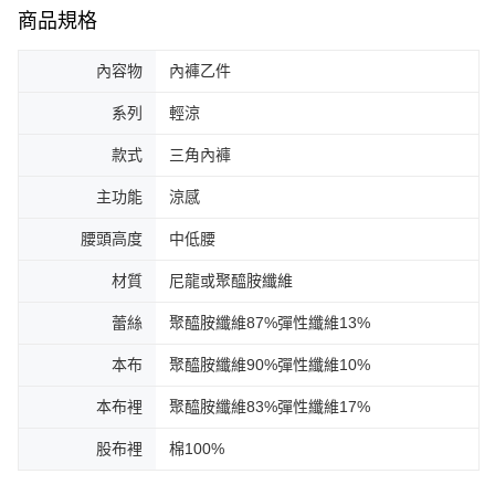
商品規格
內容物
內褲乙件
系列
輕涼
款式
三角內褲
主功能
涼感
腰頭高度
中低腰
材質
尼龍或聚醯胺纖維
蕾絲
聚醯胺纖維87%彈性纖維13%
本布
聚醯胺纖維90%彈性纖維10%
本布裡
聚醯胺纖維83%彈性纖維17%
股布裡
棉100%