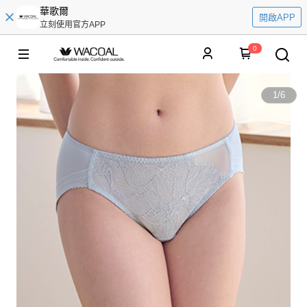
華歌爾
開啟APP
立刻使用官方APP
0
1
/
6