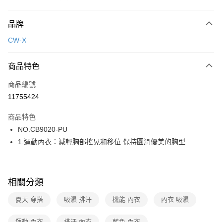
付款方式
品牌
信用卡一次付款
CW-X
超商取貨付款
商品特色
LINE Pay
商品編號
街口支付
11755424
ATM付款
商品特色
運送方式
NO.CB9020-PU
1.運動內衣：減輕胸部搖晃和移位 保持圓潤優美的胸型
全家取貨付款
每筆NT$80，滿NT$1,000(含以上)免運費
付款後全家取貨
相關分類
每筆NT$80，滿NT$1,000(含以上)免運費
夏天 穿搭
吸濕 排汗
機能 內衣
內衣 吸濕
7-11取貨付款
每筆NT$80，滿NT$1,000(含以上)免運費
運動 內衣
排汗 內衣
藍色 內衣