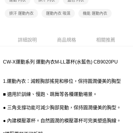
付款後7-11取貨
排汗 運動內衣
運動內衣 吸濕
機能 運動內衣
每筆NT$80，滿NT$1,000(含以上)免運費
宅配
每筆NT$80，滿NT$1,000(含以上)免運費
詳細說明
商品規格
相關推薦
離島
每筆NT$220
CW-X運動系列 運動內衣M-LL罩杯(水藍色) CB9020PU
付款後門市自取
每筆NT$80，滿NT$1,000(含以上)免運費
1.運動內衣：減輕胸部搖晃和移位，保持圓潤優美的胸型
■ 適用於訓練、慢跑、跳舞等各種運動場景。
● 三角支撐功能可減少胸部晃動，保持圓潤優美的胸型。
● 內建模壓罩杯。自然圓潤的模壓罩杯可完美塑造胸線。