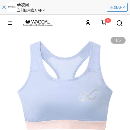
華歌爾
開啟APP
立刻使用官方APP
0
1
/
5