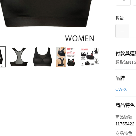
數量
付款與運
超取滿NT$
付款方式
品牌
信用卡一
CW-X
超商取貨
商品特色
LINE Pay
商品編號
街口支付
11755422
商品特色
ATM付款