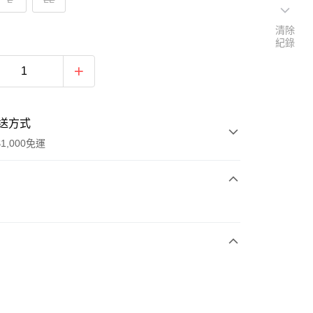
清除
紀錄
送方式
1,000免運
次付款
付款