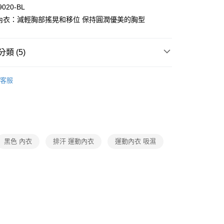
9020-BL
動內衣：減輕胸部搖晃和移位 保持圓潤優美的胸型
付款
類 (5)
0，滿NT$1,000(含以上)免運費
能品牌 CW-X
▍運動內衣
家取貨
客服
ew Arrival
0，滿NT$1,000(含以上)免運費
衣
▷ 運動內衣/背心/褲
付款
】正品滿2500省150
0，滿NT$1,000(含以上)免運費
能品牌 CW-X
▍全系列商品
黑色 內衣
排汗 運動內衣
運動內衣 吸濕
1取貨
0，滿NT$1,000(含以上)免運費
0，滿NT$1,000(含以上)免運費
20