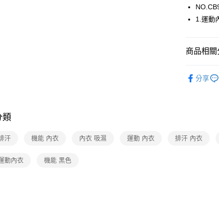
NO.CB
1.運
運送方式
全家取貨
商品相關分
每筆NT$8
日本運動機
付款後全
分享
【新品上市】N
每筆NT$8
🔍女性內
7-11取貨
分類
【清涼一夏
每筆NT$8
日本運動機
排汗
機能 內衣
內衣 吸濕
運動 內衣
排汗 內衣
付款後7-1
每筆NT$8
 運動內衣
機能 黑色
宅配
每筆NT$8
離島
每筆NT$2