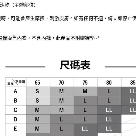
汗速乾（主體部位）
長跑時，可能會產生摩擦，刺激皮膚。如有任何不適，請立即停止
賣場僅販售內衣，不含內褲，此產品不附贈襯墊~*