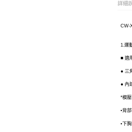
詳細
CW-
1.
■ 
● 
● 
*模
•背
•下