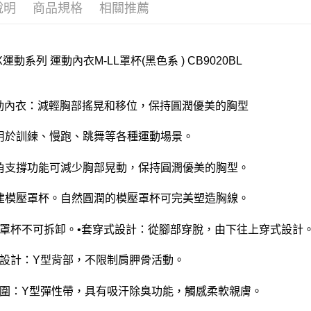
說明
商品規格
相關推薦
付款後門
每筆NT$8
X運動系列 運動內衣M-LL罩杯(黑色系 ) CB9020BL
運動內衣：減輕胸部搖晃和移位，保持圓潤優美的胸型
適用於訓練、慢跑、跳舞等各種運動場景。
三角支撐功能可減少胸部晃動，保持圓潤優美的胸型。
內建模壓罩杯。自然圓潤的模壓罩杯可完美塑造胸線。
壓罩杯不可拆卸。•套穿式設計：從腳部穿脫，由下往上穿式設計
部設計：Y型背部，不限制肩胛骨活動。
胸圍：Y型彈性帶，具有吸汗除臭功能，觸感柔軟親膚。