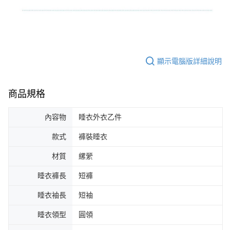
顯示電腦版詳細說明
商品規格
內容物
睡衣外衣乙件
款式
褲裝睡衣
材質
縲縈
睡衣褲長
短褲
睡衣袖長
短袖
睡衣領型
圓領