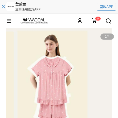
華歌爾
開啟APP
立刻使用官方APP
0
1
/
4