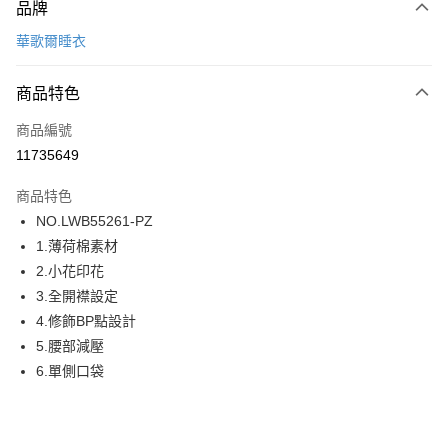
品牌
信用卡一次付款
華歌爾睡衣
超商取貨付款
商品特色
LINE Pay
商品編號
街口支付
11735649
ATM付款
商品特色
運送方式
NO.LWB55261-PZ
1.薄荷棉素材
全家取貨付款
2.小花印花
每筆NT$80，滿NT$1,000(含以上)免運費
3.全開襟設定
付款後全家取貨
4.修飾BP點設計
每筆NT$80，滿NT$1,000(含以上)免運費
5.腰部減壓
6.單側口袋
7-11取貨付款
每筆NT$80，滿NT$1,000(含以上)免運費
付款後7-11取貨