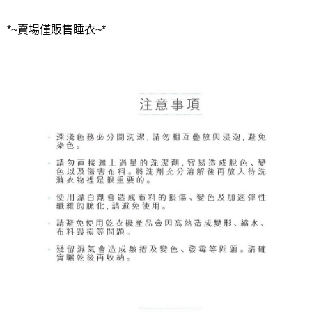
*~賣場僅販售睡衣~*