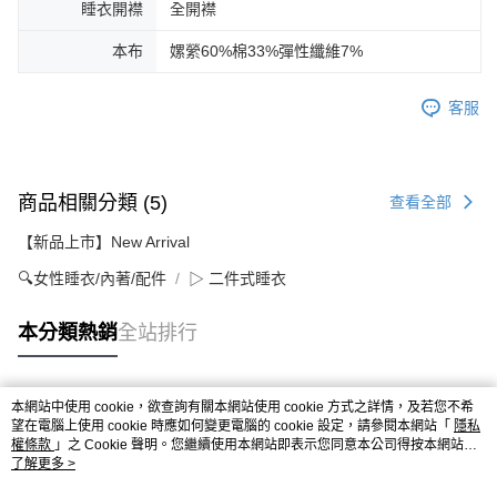
睡衣開襟
全開襟
本布
嫘縈60%棉33%彈性纖維7%
客服
商品相關分類 (5)
查看全部
【新品上市】New Arrival
🔍女性睡衣/內著/配件
▷ 二件式睡衣
本分類熱銷
全站排行
本網站中使用 cookie，欲查詢有關本網站使用 cookie 方式之詳情，及若您不希
熱門標籤
望在電腦上使用 cookie 時應如何變更電腦的 cookie 設定，請參閱本網站「
隱私
權條款
」之 Cookie 聲明。您繼續使用本網站即表示您同意本公司得按本網站使
用條款之 Cookie 聲明使用 cookie。
了解更多 >