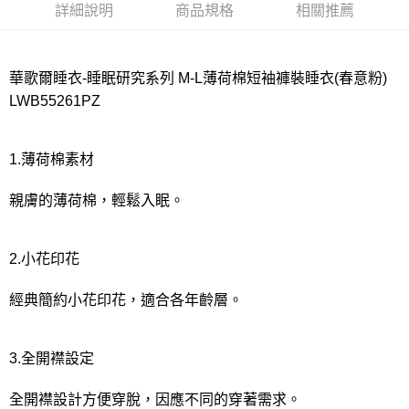
詳細說明
商品規格
相關推薦
每筆NT$80，滿NT$1,000(含以上)免運費
宅配
華歌爾睡衣-睡眠研究系列 M-L薄荷棉短袖褲裝睡衣(春意粉)
每筆NT$80，滿NT$1,000(含以上)免運費
LWB55261PZ
離島
每筆NT$220
1.薄荷棉素材
付款後門市自取
每筆NT$80，滿NT$1,000(含以上)免運費
親膚的薄荷棉，輕鬆入眠。
2.小花印花
經典簡約小花印花，適合各年齡層。
3.全開襟設定
全開襟設計方便穿脫，因應不同的穿著需求。