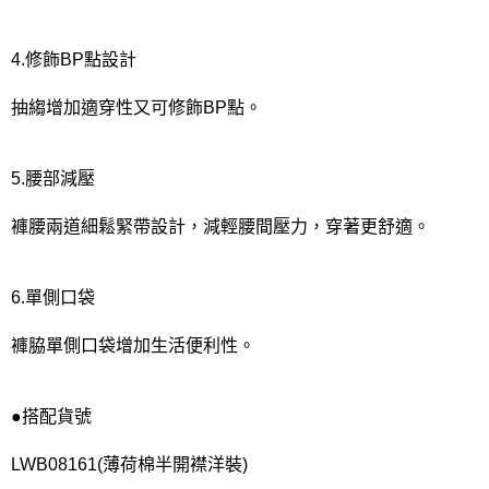
4.修飾BP點設計
抽縐增加適穿性又可修飾BP點。
5.腰部減壓
褲腰兩道細鬆緊帶設計，減輕腰間壓力，穿著更舒適。
6.單側口袋
褲脇單側口袋增加生活便利性。
●搭配貨號
LWB08161(薄荷棉半開襟洋裝)