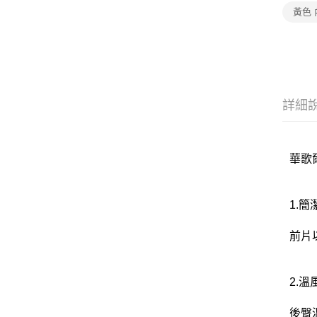
黃色 
詳細
華歌爾
1.
前片
2.
後臀