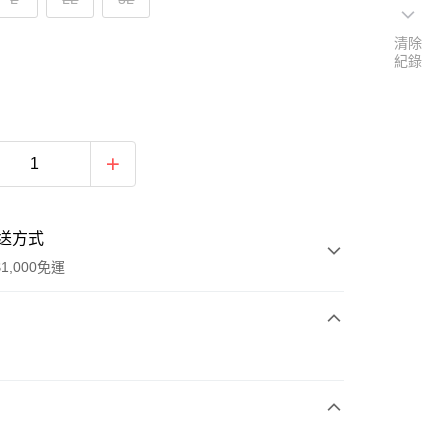
清除
紀錄
送方式
1,000免運
次付款
付款