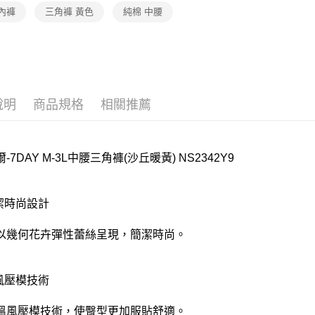
內褲
三角褲 黃色
純棉 中腰
離島
每筆NT$2
付款後門
每筆NT$8
說明
商品規格
相關推薦
-7DAY M-3L中腰三角褲(沙丘暖黃) NS2342Y9
簡潔時尚設計
以幾何花卉彈性蕾絲呈現，簡潔時尚。
溫風壓模技術
溫風壓模技術，使臀型更加服貼舒適。