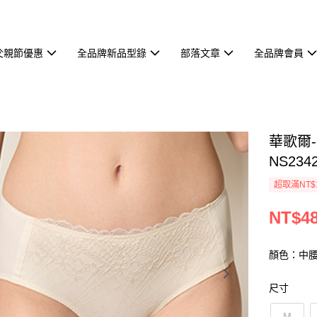
父親節優惠
全品牌新品型錄
部落文章
全品牌會員
華歌爾-
NS234
超取滿NT$
NT$4
顏色：中腰
尺寸
M