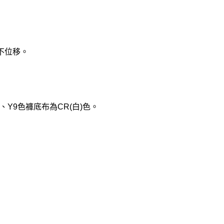
不位移。
、Y9色褲底布為CR(白)色。