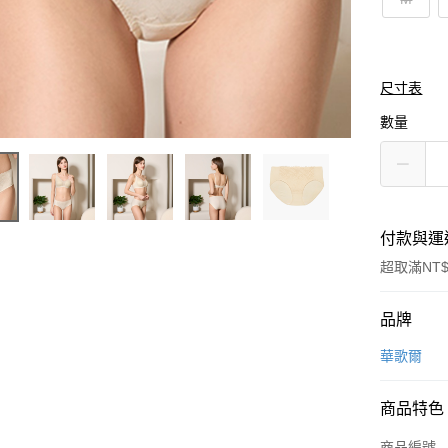
尺寸表
數量
付款與運
超取滿NT$
付款方式
品牌
信用卡一
華歌爾
超商取貨
商品特色
LINE Pay
商品編號