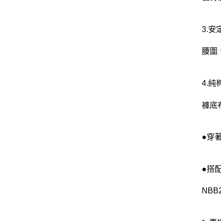
3.
腰圍
4.純
褲底
●穿
●搭
NBB2