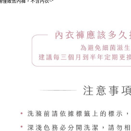
賣場僅販售內褲，不含內衣~*