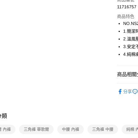
街口支付
11716757
商品特色
ATM付款
NO.NS
1.簡
運送方式
2.溫
3.安定
全家取貨
4.純棉
每筆NT$8
付款後全
商品相關分
每筆NT$8
【新品上市】N
7-11取貨
分享
每筆NT$8
🔍女性內
華歌爾Wac
付款後7-1
分類
每筆NT$8
華歌爾Wac
【清涼一夏
宅配
爾 內褲
三角褲 華歌爾
中腰 內褲
三角褲 中腰
純棉 
每筆NT$8