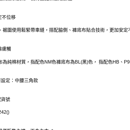
安定不位移
、裾圍使用鬆緊帶車縫，搭配脇側、褲底布貼合技術，更加安定
棉膚觸
布為純棉材質，指配色NM色褲底布為BL(黑)色， 指配色HB、P9
著設定：中腰三角款
配貨號
42()