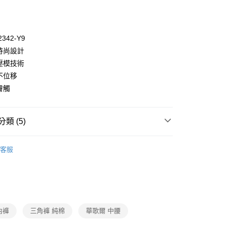
2342-Y9
潔時尚設計
風壓模技術
不位移
付款
膚觸
0，滿NT$1,000(含以上)免運費
家取貨
類 (5)
0，滿NT$1,000(含以上)免運費
ew Arrival
付款
客服
0，滿NT$1,000(含以上)免運費
褲
▷ 成套配褲
oal
▍無鋼圈
1取貨
0，滿NT$1,000(含以上)免運費
oal
▍全系列商品
】正品滿2500省150
內褲
三角褲 純棉
華歌爾 中腰
0，滿NT$1,000(含以上)免運費