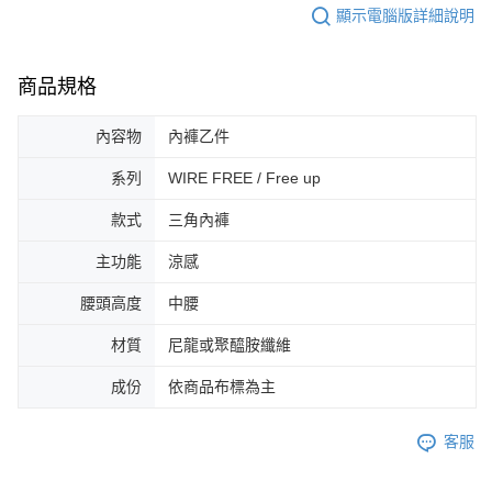
顯示電腦版詳細說明
商品規格
內容物
內褲乙件
系列
WIRE FREE / Free up
款式
三角內褲
主功能
涼感
腰頭高度
中腰
材質
尼龍或聚醯胺纖維
成份
依商品布標為主
客服