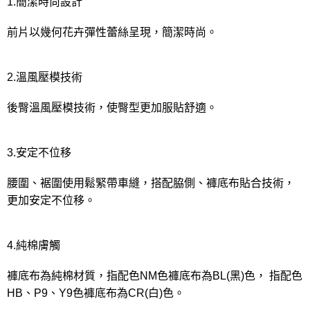
1.簡潔時尚設計
前片以幾何花卉彈性蕾絲呈現，簡潔時尚。
2.溫風壓模技術
後臀溫風壓模技術，使臀型更加服貼舒適。
3.安定不位移
腰圍、裾圍使用鬆緊帶車縫，搭配脇側、褲底布貼合技術，
更加安定不位移。
4.純棉膚觸
褲底布為純棉材質，指配色NM色褲底布為BL(黑)色， 指配色
HB、P9、Y9色褲底布為CR(白)色。