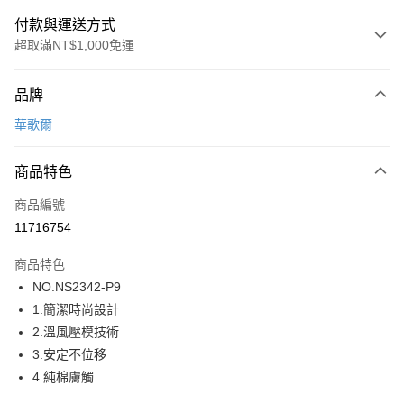
付款與運送方式
超取滿NT$1,000免運
付款方式
品牌
信用卡一次付款
華歌爾
超商取貨付款
商品特色
LINE Pay
商品編號
街口支付
11716754
ATM付款
商品特色
運送方式
NO.NS2342-P9
1.簡潔時尚設計
全家取貨付款
2.溫風壓模技術
每筆NT$80，滿NT$1,000(含以上)免運費
3.安定不位移
付款後全家取貨
4.純棉膚觸
每筆NT$80，滿NT$1,000(含以上)免運費