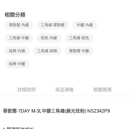
7-11取貨付款
相關分類
每筆NT$80，滿NT$1,000(含以上)免運費
華歌爾 內褲
三角褲 華歌爾
中腰 內褲
付款後7-11取貨
每筆NT$80，滿NT$1,000(含以上)免運費
三角褲 中腰
粉色 內褲
三角褲 粉色
宅配
純棉 內褲
三角褲 純棉
華歌爾 中腰
每筆NT$80，滿NT$1,000(含以上)免運費
離島
純棉 中腰
每筆NT$220
付款後門市自取
每筆NT$80，滿NT$1,000(含以上)免運費
詳細說明
商品規格
相關推薦
華歌爾-7DAY M-3L中腰三角褲(晨光玫粉) NS2342P9