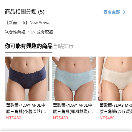
商品相關分類 (5)
查看全部
【新品上市】New Arrival
🔍女性內褲
▷ 成套配褲
你可能有興趣的商品
全站排行
華歌爾-7DAY M-3L中
華歌爾-7DAY M-3L中
華歌爾-7DAY M-
腰三角褲(夜暮深藍)
腰三角褲(椰風林綠)
腰三角褲(沙丘暖黃
NS2342NM
NS2342HB
NS2342Y9
NT$480
NT$480
NT$480