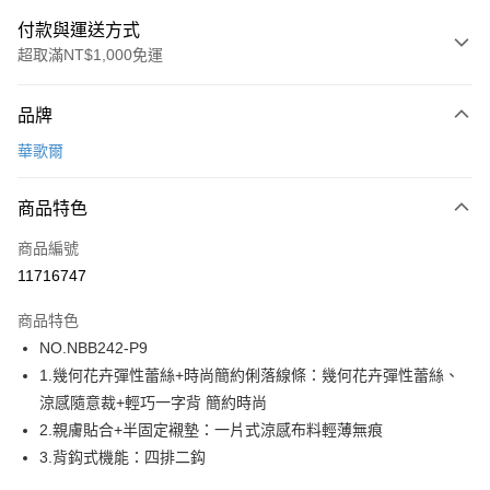
付款與運送方式
超取滿NT$1,000免運
付款方式
品牌
信用卡一次付款
華歌爾
超商取貨付款
商品特色
LINE Pay
商品編號
街口支付
11716747
ATM付款
商品特色
運送方式
NO.NBB242-P9
1.幾何花卉彈性蕾絲+時尚簡約俐落線條：幾何花卉彈性蕾絲、
全家取貨付款
涼感隨意裁+輕巧一字背 簡約時尚
每筆NT$80，滿NT$1,000(含以上)免運費
2.親膚貼合+半固定襯墊：一片式涼感布料輕薄無痕
付款後全家取貨
3.背鈎式機能：四排二鈎
每筆NT$80，滿NT$1,000(含以上)免運費