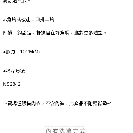
膚舒適無痕。
3.背鈎式機能：四排二鈎
四排二鈎設定，舒適自在好穿脫，應對更多體型。
●脇寬：10CM(M)
●搭配貨號
NS2342
*~賣場僅販售內衣，不含內褲，此產品不附贈襯墊~*