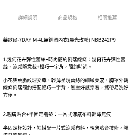
7-11取貨付款
每筆NT$80，滿NT$1,000(含以上)免運費
詳細說明
商品規格
相關推薦
付款後7-11取貨
每筆NT$80，滿NT$1,000(含以上)免運費
華歌爾-7DAY M-4L無鋼圈內衣(晨光玫粉) NBB242P9
宅配
每筆NT$80，滿NT$1,000(含以上)免運費
1.幾何花卉彈性蕾絲+時尚簡約俐落線條：幾何花卉彈性蕾
離島
絲、涼感隨意裁+輕巧一字背，簡約時尚。
每筆NT$220
小花與葉脈紋理交織，輕薄呈現蕾絲的細緻美感，胸罩外觀
付款後門市自取
線條俐落簡約搭配輕巧一字背，無壓好感穿着，攜帶易洗好
每筆NT$80，滿NT$1,000(含以上)免運費
方便。
2.親膚貼合+半固定襯墊：一片式涼感布料輕薄無痕
半固定杯設計，裡搭配一片式涼感布料，輕薄貼合技術，親