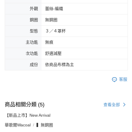
外觀
蕾絲-編織
鋼圈
無鋼圈
型態
３／４罩杯
主功能
無痕
次功能
舒適減壓
成份
依商品布標為主
客服
商品相關分類 (5)
查看全部
【新品上市】New Arrival
華歌爾Wacoal
▍無鋼圈