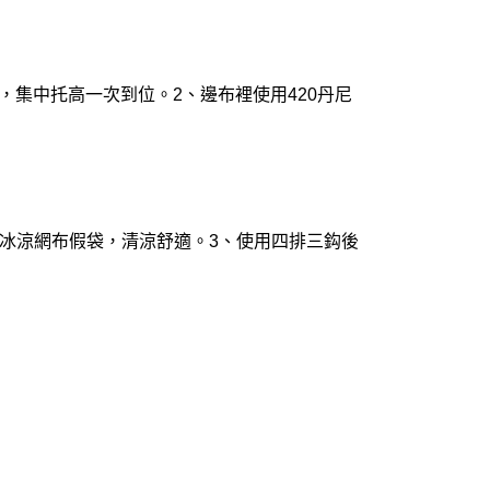
，集中托高一次到位。2、邊布裡使用420丹尼
升級冰涼網布假袋，清涼舒適。3、使用四排三鈎後