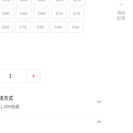
清除
D80
D85
D90
E70
E75
紀錄
E90
F75
F80
F85
F90
送方式
1,000免運
次付款