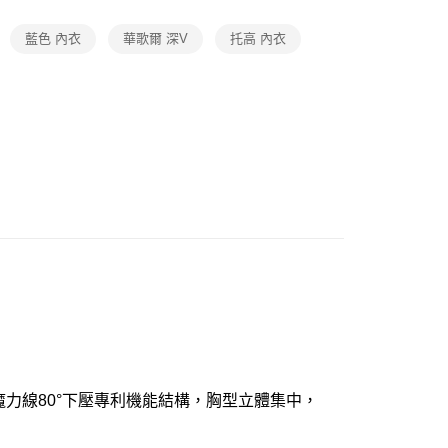
0，滿NT$1,000(含以上)免運費
oal
▍全系列商品
藍色 內衣
華歌爾 深V
托高 內衣
】正品滿2500省150
0，滿NT$1,000(含以上)免運費
20
市自取
0，滿NT$1,000(含以上)免運費
奇魔力線80°下壓專利機能結構，胸型立體集中，