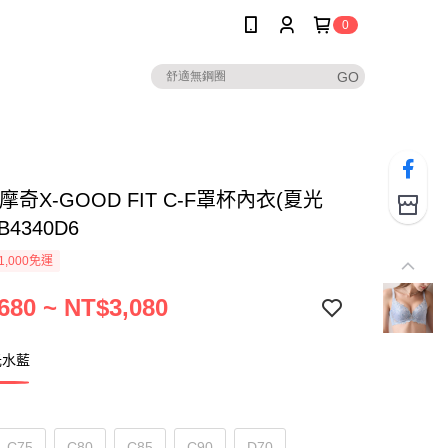
0
摩奇X-GOOD FIT C-F罩杯內衣(夏光
B4340D6
1,000免運
680 ~ NT$3,080
光水藍
C75
C80
C85
C90
D70