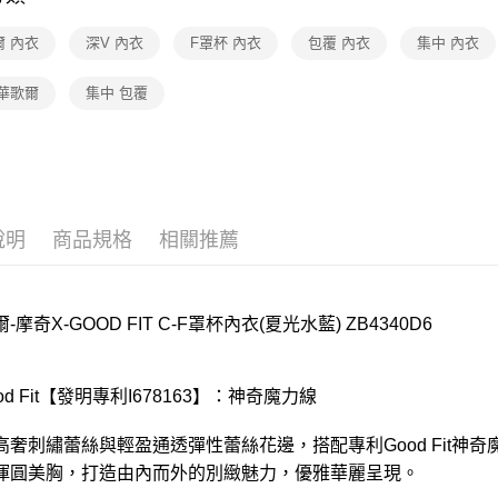
每筆NT$8
華歌爾Wac
爾 內衣
深V 內衣
F罩杯 內衣
包覆 內衣
集中 內衣
宅配
【清涼一夏
 華歌爾
集中 包覆
每筆NT$8
離島
每筆NT$2
付款後門
每筆NT$8
說明
商品規格
相關推薦
-摩奇X-GOOD FIT C-F罩杯內衣(夏光水藍) ZB4340D6
ood Fit【發明專利I678163】：神奇魔力線
高奢刺繡蕾絲與輕盈通透彈性蕾絲花邊，搭配專利Good Fit神
渾圓美胸，打造由內而外的別緻魅力，優雅華麗呈現。