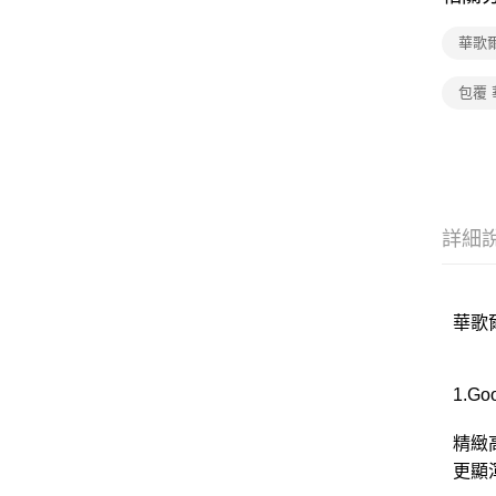
華歌
包覆
詳細
華歌爾
1.G
精緻
更顯