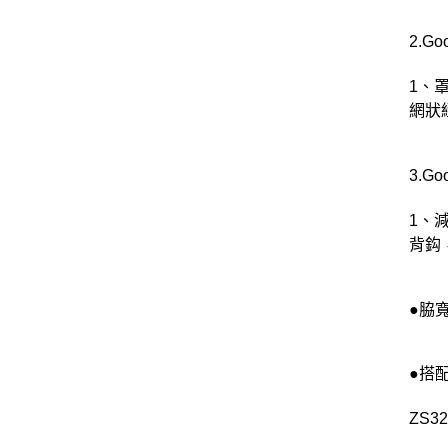
2.G
1、
網狀
3.G
1、
背鈎
●脇寬
●搭
ZS32