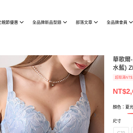
父親節優惠
全品牌新品型錄
部落文章
全品牌會員
華歌爾-
水藍) Z
超取滿NT$
NT$2,
顏色：夏
尺寸
C70