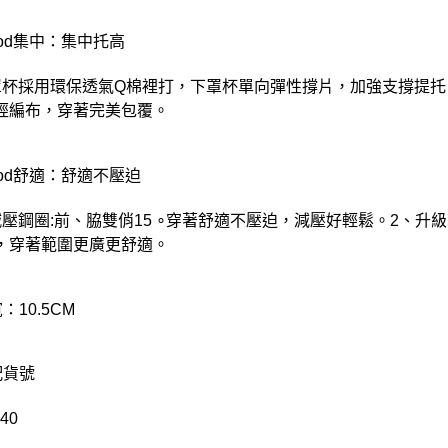
ood集中：集中托高
罩杯採用環保透氣Q棉裡打，下罩杯單向彈性撐片，加強支撐提托
經編布，穿著完美包覆。
ood舒適：舒適不壓迫
減壓鋼圈:前、脇雙俏15 ∘穿著舒適不壓迫，減壓好輕鬆。2、
，穿著範圍更廣更舒適。
：10.5CM
配貨號
40