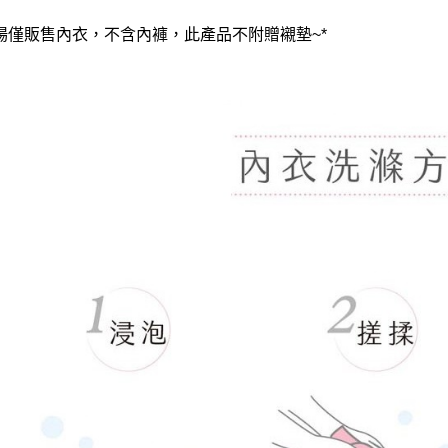
賣場僅販售內衣，不含內褲，此產品不附贈襯墊~*