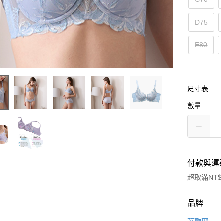
D75
E80
尺寸表
數量
付款與運
超取滿NT$
付款方式
品牌
信用卡一