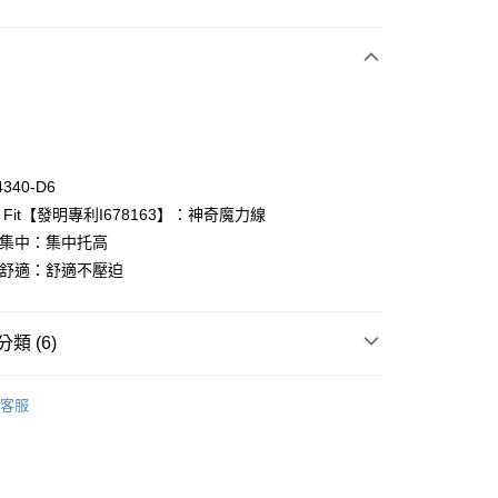
付款
4340-D6
od Fit【發明專利I678163】：神奇魔力線
od集中：集中托高
od舒適：舒適不壓迫
付款
0，滿NT$1,000(含以上)免運費
類 (6)
家取貨
0，滿NT$1,000(含以上)免運費
ew Arrival
客服
付款
oal
▍摩奇X
0，滿NT$1,000(含以上)免運費
衣
▷ 深V包覆
1取貨
衣
▷ 奢華蕾絲