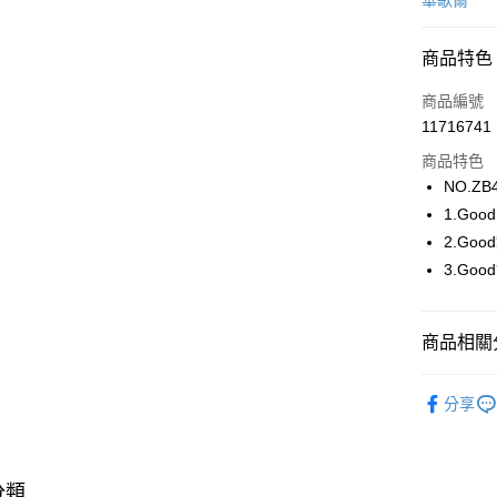
華歌爾
超商取貨
商品特色
LINE Pay
商品編號
街口支付
11716741
商品特色
ATM付款
NO.ZB
1.Go
運送方式
2.Go
3.Go
全家取貨
每筆NT$8
商品相關分
付款後全
每筆NT$8
【新品上市】N
分享
7-11取貨
華歌爾Wac
每筆NT$8
🔍女性內
付款後7-1
分類
🔍女性內