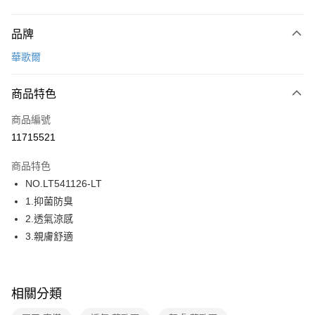
付款方式
品牌
信用卡一次付款
華歌爾
超商取貨付款
商品特色
LINE Pay
商品編號
街口支付
11715521
ATM付款
商品特色
運送方式
NO.LT541126-LT
1.抑菌防臭
全家取貨付款
2.透氣涼感
每筆NT$80，滿NT$1,000(含以上)免運費
3.親膚舒適
付款後全家取貨
每筆NT$80，滿NT$1,000(含以上)免運費
相關分類
7-11取貨付款
每筆NT$80，滿NT$1,000(含以上)免運費