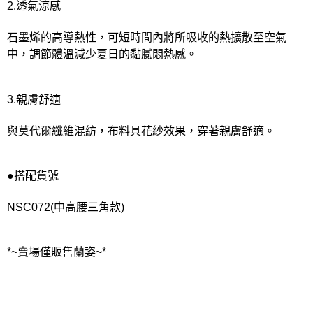
2.透氣涼感
石墨烯的高導熱性，可短時間內將所吸收的熱擴散至空氣
中，調節體溫減少夏日的黏膩悶熱感。
3.親膚舒適
與莫代爾纖維混紡，布料具花紗效果，穿著親膚舒適。
●搭配貨號
NSC072(中高腰三角款)
*~賣場僅販售蘭姿~*