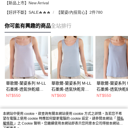
【新品上市】New Arrival
【好評不斷】SALE🔥🔥🔥
【蘭姿/內搭背心】2件780
你可能有興趣的商品
全站排行
華歌爾-蘭姿系列 M-LL
華歌爾-蘭姿系列 M-LL
華歌爾-蘭姿系列 M
石墨烯-透氣快乾細帶
石墨烯-透氣快乾背心
石墨烯-透氣快乾
背心(霧忘藕)
(日沐藍) LT541126NK
背心(日沐藍)
NT$550
NT$600
NT$550
LT521126LT
LT521126NK
本網站中使用 cookie，欲查詢有關本網站使用 cookie 方式之詳情，及若您不希
熱門標籤
望在電腦上使用 cookie 時應如何變更電腦的 cookie 設定，請參閱本網站「
隱私
權條款
」之 Cookie 聲明。您繼續使用本網站即表示您同意本公司得按本網站使