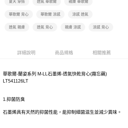
夏天 穿搭
透氣 華歌爾
親膚 華歌爾
付款後7-11取貨
華歌爾 背心
華歌爾 涼感
涼感 透氣
每筆NT$80，滿NT$1,000(含以上)免運費
透氣 親膚
透氣 背心
親膚 涼感
涼感 背心
宅配
每筆NT$80，滿NT$1,000(含以上)免運費
離島
詳細說明
商品規格
相關推薦
每筆NT$220
付款後門市自取
每筆NT$80，滿NT$1,000(含以上)免運費
華歌爾-蘭姿系列 M-LL石墨烯-透氣快乾背心(霧忘藕)
LT541126LT
1.抑菌防臭
石墨烯具有天然的抑菌性能，能抑制細菌滋生並減少異味。