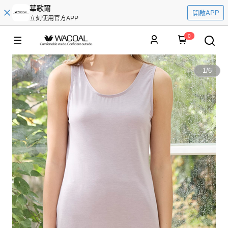
華歌爾
開啟APP
立刻使用官方APP
0
1
/
6