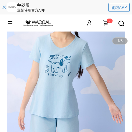
華歌爾
開啟APP
立刻使用官方APP
0
1
/
6