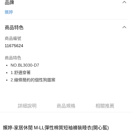
品牌
信用卡一次付款
嬪婷
超商取貨付款
商品特色
LINE Pay
商品編號
街口支付
11675624
ATM付款
商品特色
運送方式
NO.BL3030-D7
1.舒適穿著
全家取貨付款
2.線條簡約的個性狗圖案
每筆NT$80，滿NT$1,000(含以上)免運費
付款後全家取貨
每筆NT$80，滿NT$1,000(含以上)免運費
詳細說明
商品規格
相關推薦
7-11取貨付款
每筆NT$80，滿NT$1,000(含以上)免運費
嬪婷-家居休閒 M-LL彈性棉質短袖褲裝睡衣(開心藍)
付款後7-11取貨