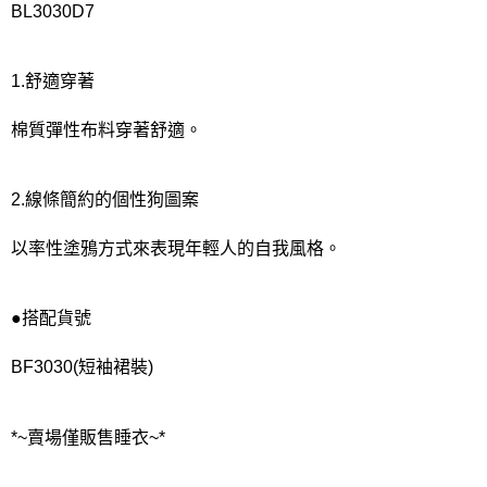
BL3030D7
每筆NT$80，滿NT$1,000(含以上)免運費
宅配
1.舒適穿著
每筆NT$80，滿NT$1,000(含以上)免運費
棉質彈性布料穿著舒適。
離島
每筆NT$220
2.線條簡約的個性狗圖案
付款後門市自取
每筆NT$80，滿NT$1,000(含以上)免運費
以率性塗鴉方式來表現年輕人的自我風格。
●搭配貨號
BF3030(短袖裙裝)
*~賣場僅販售睡衣~*