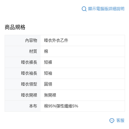
顯示電腦版詳細說明
商品規格
內容物
睡衣外衣乙件
材質
棉
睡衣褲長
短褲
睡衣袖長
短袖
睡衣領型
圓領
睡衣開襟
無開襟
本布
棉95%彈性纖維5%
客服