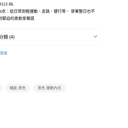
9112-BL
動內衣：從日常到輕運動、走路、健行等、 穿著整日也不
到緊迫的柔軟穿著感
付款
0，滿NT$1,000(含以上)免運費
類 (4)
家取貨
能品牌 CW-X
▍運動內衣
客服
0，滿NT$1,000(含以上)免運費
衣
▷ 運動內衣/背心/褲
付款
】正品滿2500省150
0，滿NT$1,000(含以上)免運費
能品牌 CW-X
▍全系列商品
1取貨
機能 黑色
黑色 運動內衣
0，滿NT$1,000(含以上)免運費
0，滿NT$1,000(含以上)免運費
20