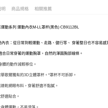
付款後門
說明
商品規格
相關推薦
每筆NT$8
X運動系列 運動內衣M-LL罩杯(黑色) CB9112BL
運動內衣：從日常到輕運動、走路、健行等、 穿著整日也不容易
適合日常穿著的運動胸罩，自然的渾圓胸部線條。
身體的動作減輕移位。
建華歌爾獨有的3D立體罩杯。*罩杯不可拆卸。
濕速乾網眼布料，穿著舒適不黏膩。
軟舒適貼合。
合身體運動，不易滑落。