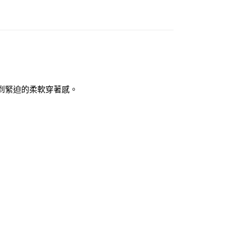
市自取
0，滿NT$1,000(含以上)免運費
感到緊迫的柔軟穿著感。