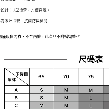
背設計：U型後背，方便穿脫。
体為吸汗速乾、抗菌防臭機能
賣場僅販售內衣，不含內褲，此產品不附贈襯墊~*