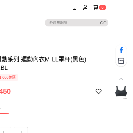
0
運動系列 運動內衣M-LL罩杯(黑色)
2BL
1,000免運
450
色
L
LL