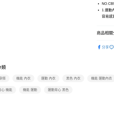
NO.CB
1.運
運送方式
容易感
全家取貨
每筆NT$8
商品相關分
付款後全
日本運動機
分享
每筆NT$8
🔍女性內
7-11取貨
【清涼一夏
每筆NT$8
分類
日本運動機
付款後7-1
穿搭
機能 內衣
運動 內衣
黑色 內衣
機能 運動內衣
每筆NT$8
宅配
背心 機能
機能 運動
運動背心 黑色
每筆NT$8
離島
每筆NT$2