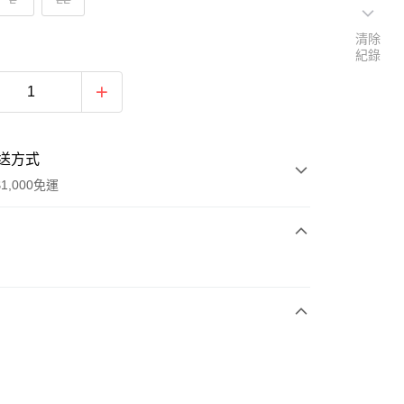
清除
紀錄
送方式
1,000免運
次付款
付款