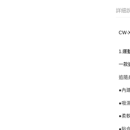
詳細
CW-
1.
一款
追隨
●
內
●吸
●柔
●貼