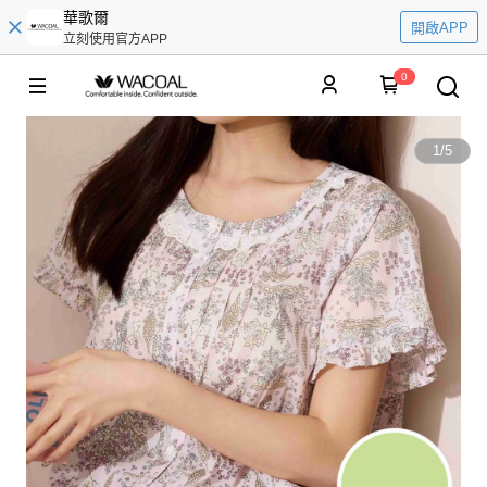
華歌爾
開啟APP
立刻使用官方APP
0
1
/
5