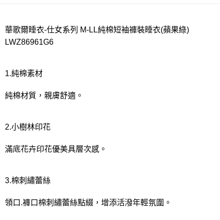
每筆NT$80，滿NT$1,000(含以上)免運費
宅配
華歌爾睡衣-仕女系列 M-LL純棉短袖褲裝睡衣(蘋果綠)
LWZ86961G6
每筆NT$80，滿NT$1,000(含以上)免運費
離島
1.純棉素材
每筆NT$220
付款後門市自取
純棉材質，親膚舒適。
每筆NT$80，滿NT$1,000(含以上)免運費
2.小樹林印花
滿底花卉印花優美具層次感。
3.棉刺繡蕾絲
領口.褲口棉刺繡蕾絲點綴，增添活潑年輕氛圍。