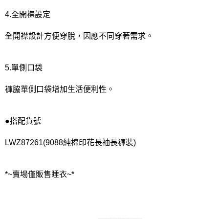
4.全開襟設定
全開襟設計方便穿脫，因應不同穿著需求。
5.單側口袋
褲脇單側口袋增加生活便利性。
●搭配貨號
LWZ87261(9088純棉印花長袖長褲裝)
*~賣場僅販售睡衣~*