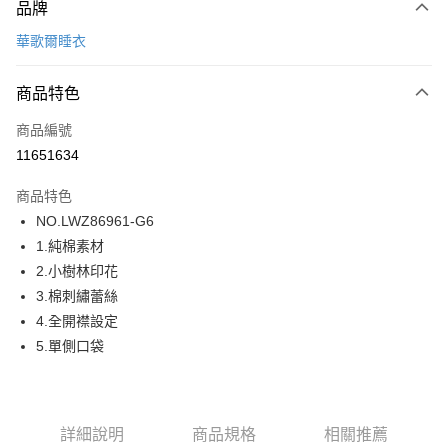
品牌
信用卡一次付款
華歌爾睡衣
超商取貨付款
商品特色
LINE Pay
商品編號
街口支付
11651634
ATM付款
商品特色
運送方式
NO.LWZ86961-G6
1.純棉素材
全家取貨付款
2.小樹林印花
每筆NT$80，滿NT$1,000(含以上)免運費
3.棉刺繡蕾絲
付款後全家取貨
4.全開襟設定
每筆NT$80，滿NT$1,000(含以上)免運費
5.單側口袋
7-11取貨付款
每筆NT$80，滿NT$1,000(含以上)免運費
詳細說明
商品規格
相關推薦
付款後7-11取貨