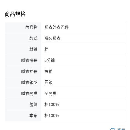
商品規格
內容物
睡衣外衣乙件
款式
褲裝睡衣
材質
棉
睡衣褲長
5分褲
睡衣袖長
短袖
睡衣領型
圓領
睡衣開襟
全開襟
蕾絲
棉100%
本布
棉100%