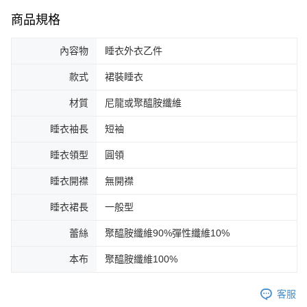
商品規格
內容物
睡衣外衣乙件
款式
裙裝睡衣
材質
尼龍或聚醯胺纖維
睡衣袖長
短袖
睡衣領型
圓領
睡衣開襟
無開襟
睡衣裙長
一般型
蕾絲
聚醯胺纖維90%彈性纖維10%
本布
聚醯胺纖維100%
客服