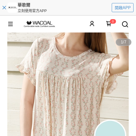
華歌爾
開啟APP
立刻使用官方APP
0
1
/
7