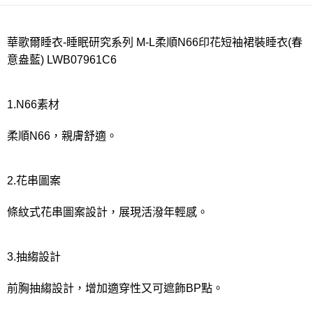
每筆NT$80，滿NT$1,000(含以上)免運費
宅配
華歌爾睡衣-睡眠研究系列 M-L柔順N66印花短袖裙裝睡衣(春
意盎藍) LWB07961C6
每筆NT$80，滿NT$1,000(含以上)免運費
離島
1.N66素材
每筆NT$220
付款後門市自取
柔順N66，親膚舒適。
每筆NT$80，滿NT$1,000(含以上)免運費
2.花串圖案
條紋式花串圖案設計，展現活潑年輕感。
3.抽縐設計
前胸抽縐設計，增加適穿性又可遮飾BP點。