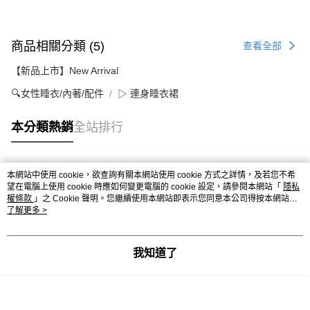
商品相關分類 (5)
查看全部
【新品上市】New Arrival
🔍女性睡衣/內著/配件
▷ 連身睡衣裙
本分類熱銷
全站排行
本網站中使用 cookie，欲查詢有關本網站使用 cookie 方式之詳情，及若您不希
熱門標籤
望在電腦上使用 cookie 時應如何變更電腦的 cookie 設定，請參閱本網站「
隱私
權條款
」之 Cookie 聲明。您繼續使用本網站即表示您同意本公司得按本網站使
用條款之 Cookie 聲明使用 cookie。
了解更多 >
我知道了