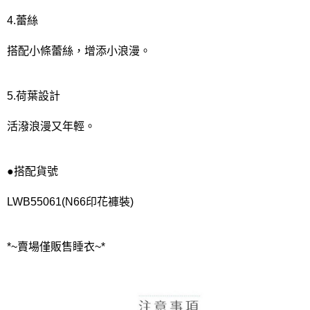
4.蕾絲
搭配小條蕾絲，增添小浪漫。
5.荷葉設計
活潑浪漫又年輕。
●搭配貨號
LWB55061(N66印花褲裝)
*~賣場僅販售睡衣~*