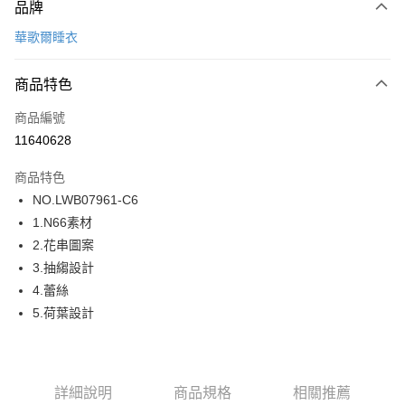
品牌
信用卡一次付款
華歌爾睡衣
超商取貨付款
商品特色
LINE Pay
商品編號
街口支付
11640628
ATM付款
商品特色
運送方式
NO.LWB07961-C6
1.N66素材
全家取貨付款
2.花串圖案
每筆NT$80，滿NT$1,000(含以上)免運費
3.抽縐設計
付款後全家取貨
4.蕾絲
每筆NT$80，滿NT$1,000(含以上)免運費
5.荷葉設計
7-11取貨付款
每筆NT$80，滿NT$1,000(含以上)免運費
詳細說明
商品規格
相關推薦
付款後7-11取貨