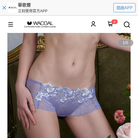
華歌爾
開啟APP
立刻使用官方APP
0
1
/
6