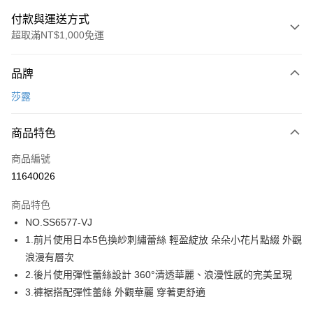
付款與運送方式
超取滿NT$1,000免運
付款方式
品牌
信用卡一次付款
莎露
超商取貨付款
商品特色
LINE Pay
商品編號
街口支付
11640026
ATM付款
商品特色
運送方式
NO.SS6577-VJ
1.前片使用日本5色換紗刺繡蕾絲 輕盈綻放 朵朵小花片點綴 外觀
全家取貨付款
浪漫有層次
每筆NT$80，滿NT$1,000(含以上)免運費
2.後片使用彈性蕾絲設計 360°清透華麗、浪漫性感的完美呈現
付款後全家取貨
3.褲裾搭配彈性蕾絲 外觀華麗 穿著更舒適
每筆NT$80，滿NT$1,000(含以上)免運費