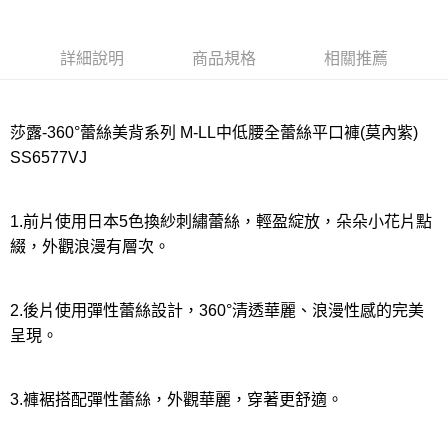
7-11取貨付款
每筆NT$80，滿NT$1,000(含以上)免運費
詳細說明
商品規格
相關推薦
付款後7-11取貨
每筆NT$80，滿NT$1,000(含以上)免運費
莎露-360°蕾絲美背系列 M-LL中低腰全蕾絲平口褲(莫內紫)
宅配
SS6577VJ
每筆NT$80，滿NT$1,000(含以上)免運費
離島
1.前片使用日本5色換紗刺繡蕾絲，輕盈綻放，朵朵小花片點
綴，外觀浪漫有層次。
每筆NT$220
付款後門市自取
2.後片使用彈性蕾絲設計，360°清透華麗、浪漫性感的完美
每筆NT$80，滿NT$1,000(含以上)免運費
呈現。
3.褲裾搭配彈性蕾絲，外觀華麗，穿著更舒適。