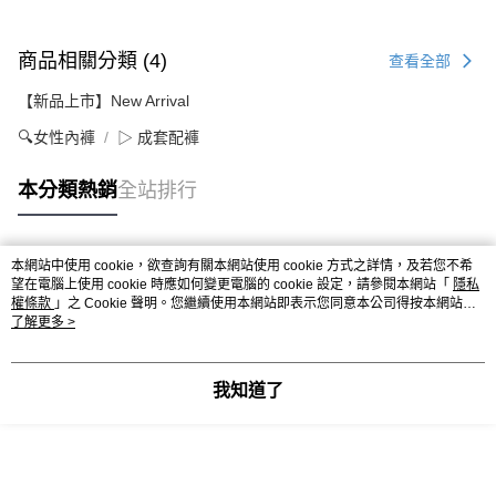
商品相關分類 (4)
查看全部
【新品上市】New Arrival
🔍女性內褲
▷ 成套配褲
本分類熱銷
全站排行
本網站中使用 cookie，欲查詢有關本網站使用 cookie 方式之詳情，及若您不希
熱門標籤
望在電腦上使用 cookie 時應如何變更電腦的 cookie 設定，請參閱本網站「
隱私
權條款
」之 Cookie 聲明。您繼續使用本網站即表示您同意本公司得按本網站使
用條款之 Cookie 聲明使用 cookie。
了解更多 >
我知道了