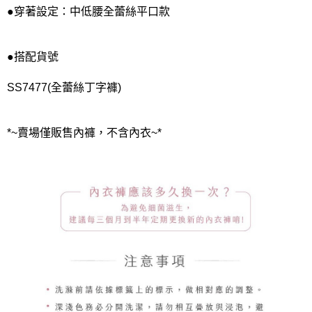
●穿著設定：中低腰全蕾絲平口款
●搭配貨號
SS7477(全蕾絲丁字褲)
*~賣場僅販售內褲，不含內衣~*