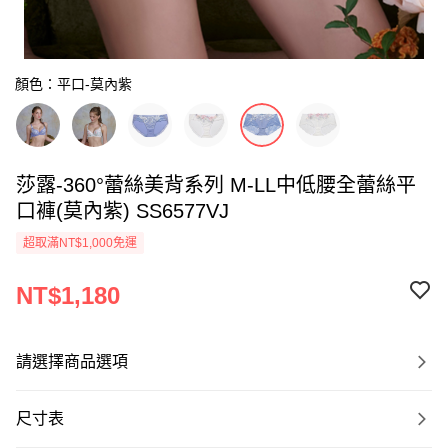
顏色：平口-莫內紫
莎露-360°蕾絲美背系列 M-LL中低腰全蕾絲平
口褲(莫內紫) SS6577VJ
超取滿NT$1,000免運
NT$1,180
請選擇商品選項
尺寸表