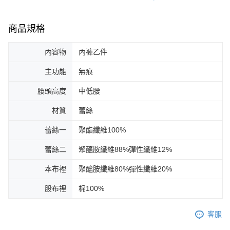
商品規格
內容物
內褲乙件
主功能
無痕
腰頭高度
中低腰
材質
蕾絲
蕾絲一
聚酯纖維100%
蕾絲二
聚醯胺纖維88%彈性纖維12%
本布裡
聚醯胺纖維80%彈性纖維20%
股布裡
棉100%
客服