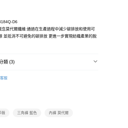
0，滿NT$1,000(含以上)免運費
3184Q-D6
保概念莫代爾纖維:通過在生產過程中減少碳排放和使用可
源 並抵消不可避免的碳排放 更進一步實現紡織產業的脫
類 (3)
ew Arrival
客服
褲
▷ 褲包組合
Y
▍全系列商品
莎薇
三角褲 藍色
內褲 莫代爾