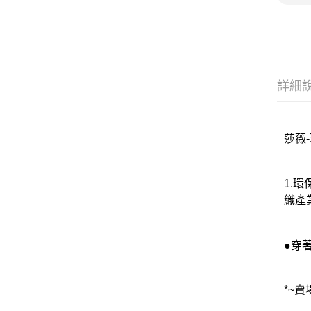
詳細
莎薇-
1.
織產
●穿
*~