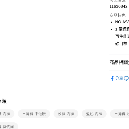
宅配
11630842
每筆NT$8
商品特色
NO.AS
1.環
再生能
碳目標
商品相關分
【新品上市】N
分享
🔍女性內
莎薇SAVV
分類
腰 內褲
三角褲 中低腰
莎薇 內褲
藍色 內褲
三角褲 
褲 莫代爾