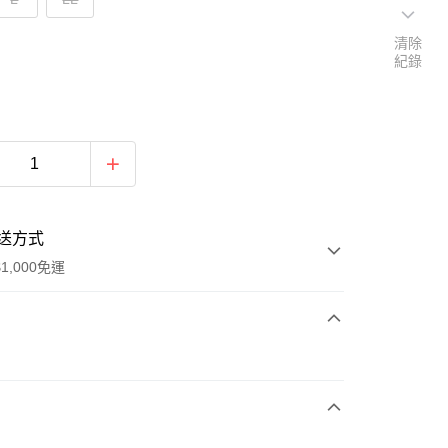
清除
紀錄
送方式
1,000免運
次付款