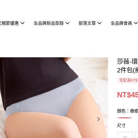
父親節優惠
全品牌新品型錄
部落文章
全品牌會員
莎薇-
2件包(療
宅配滿NT$
NT$4
顏色：療
尺寸
M