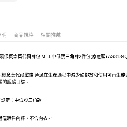
說明
商品規格
相關推薦
環保概念莫代爾褲包 M-LL中低腰三角褲2件包(療癒藍) AS3184Q
環保概念莫代爾纖維:通過在生產過程中減少碳排放和使用可再生
業的脫碳目標。
著設定：中低腰三角款
賣場僅販售內褲，不含內衣~*