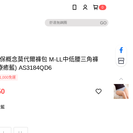
0
環保概念莫代爾褲包 M-LL中低腰三角褲
癒藍) AS3184QD6
1,000免運
50
癒藍
L
LL