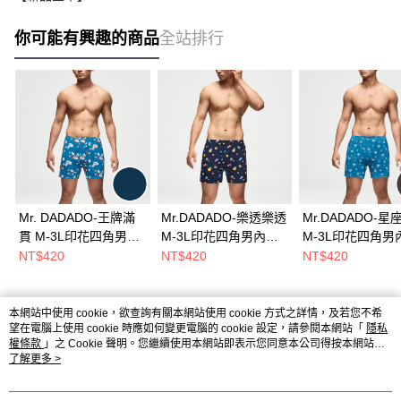
你可能有興趣的商品
全站排行
Mr. DADADO-王牌滿
Mr.DADADO-樂透樂透
Mr.DADADO-星
貫 M-3L印花四角男內
M-3L印花四角男內褲-
M-3L印花四角男
褲絲光針織棉(藍黑色)
絲光針織棉(藍黑色)
(藍黑色) GHQ61
NT$420
NT$420
NT$420
GHQ611BK
GHQ607BK
本網站中使用 cookie，欲查詢有關本網站使用 cookie 方式之詳情，及若您不希
熱門標籤
望在電腦上使用 cookie 時應如何變更電腦的 cookie 設定，請參閱本網站「
隱私
權條款
」之 Cookie 聲明。您繼續使用本網站即表示您同意本公司得按本網站使
用條款之 Cookie 聲明使用 cookie。
了解更多 >