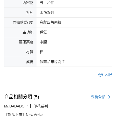
內容物
男士乙件
系列
印花系列
內褲款式(男)
寬鬆四角內褲
主功能
透氣
腰頭高度
中腰
材質
棉
成份
依商品布標為主
客服
商品相關分類 (5)
查看全部
Mr.DADADO
▍印花系列
【新品上市】New Arrival