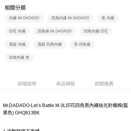
相關分類
7-11取貨付款
每筆NT$80，滿NT$1,000(含以上)免運費
內褲 Mr.DADADO
四角內褲 Mr.DADADO
男 內褲
付款後7-11取貨
印花 內褲
四角褲 Mr.DADADO
四角內褲 印花
每筆NT$80，滿NT$1,000(含以上)免運費
寬鬆 內褲
寬鬆 四角內褲
男 四角褲
宅配
每筆NT$80，滿NT$1,000(含以上)免運費
四角內褲 男
離島
每筆NT$220
付款後門市自取
詳細說明
商品規格
相關推薦
每筆NT$80，滿NT$1,000(含以上)免運費
Mr.DADADO-Let’s Battle M-3L印花四角男內褲絲光針織棉(藍
黑色) GHQ613BK