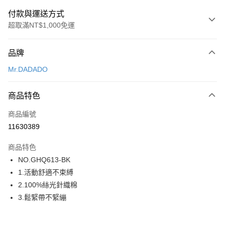
付款與運送方式
超取滿NT$1,000免運
付款方式
品牌
信用卡一次付款
Mr.DADADO
超商取貨付款
商品特色
LINE Pay
商品編號
街口支付
11630389
ATM付款
商品特色
運送方式
NO.GHQ613-BK
1.活動舒適不束縛
全家取貨付款
2.100%絲光針織棉
每筆NT$80，滿NT$1,000(含以上)免運費
3.鬆緊帶不緊繃
付款後全家取貨
每筆NT$80，滿NT$1,000(含以上)免運費