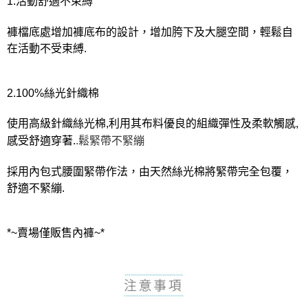
1.活動舒適不束縛
褲檔底處增加褲底布的設計，增加胯下及大腿空間，輕鬆自
在活動不受束縛.
2.100%絲光針織棉
使用高級針織絲光棉,利用其布料優良的組織彈性及柔軟觸感,
感受舒適穿著.
.鬆緊帶不緊繃
採用內包式腰圍緊帶作法，由天然絲光棉將緊帶完全包覆，
舒適不緊繃.
*~賣場僅販售內褲~*