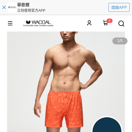
華歌爾
開啟APP
立刻使用官方APP
0
1
/
5