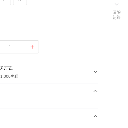
清除
紀錄
送方式
1,000免運
次付款
付款