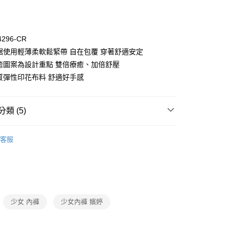
4296-CR
、裾使用輕薄柔軟鬆緊帶 自在包覆 穿著舒適安定
療癒圖案為設計重點 雙倍療癒、加倍舒壓
維質彈性印花布料 舒適好手感
付款
0，滿NT$1,000(含以上)免運費
類 (5)
家取貨
0，滿NT$1,000(含以上)免運費
ew Arrival
客服
付款
褲
▷ 少女(學生)內褲
0，滿NT$1,000(含以上)免運費
een
▍fUN tiME CLUB
1取貨
een
▍全系列商品
0，滿NT$1,000(含以上)免運費
】正品滿2500省150
少女 內褲
少女內褲 嬪婷
0，滿NT$1,000(含以上)免運費