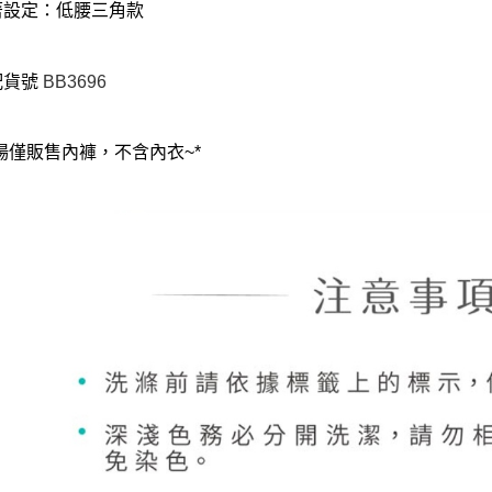
著設定：低腰三角款
配貨號
BB3696
賣場僅販售內褲，不含內衣~*