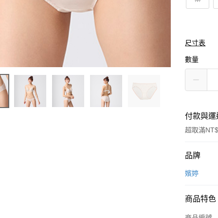
尺寸表
數量
付款與運
超取滿NT$
付款方式
品牌
信用卡一
嬪婷
超商取貨
商品特色
LINE Pay
商品編號