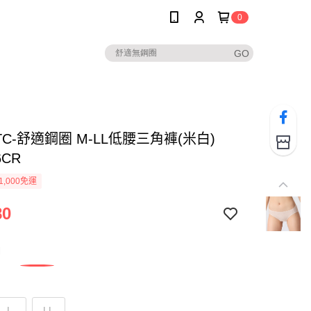
0
TC-舒適鋼圈 M-LL低腰三角褲(米白)
6CR
1,000免運
80
白
L
LL