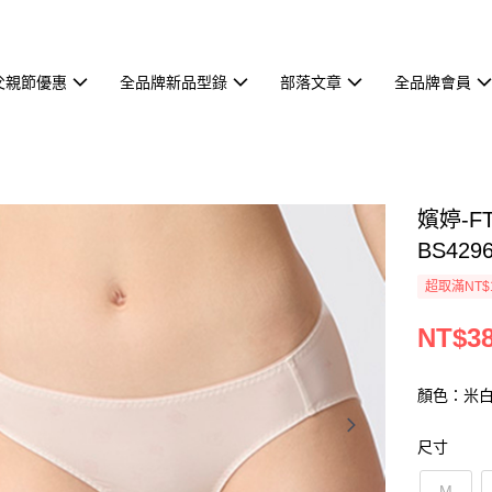
父親節優惠
全品牌新品型錄
部落文章
全品牌會員
嬪婷-F
BS429
超取滿NT$
NT$3
顏色：米
尺寸
M