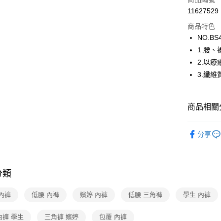
街口支付
11627529
商品特色
ATM付款
NO.BS
1.腰
運送方式
2.以
3.纖
全家取貨
每筆NT$8
商品相關分
付款後全
每筆NT$8
【新品上市】N
分享
7-11取貨
🔍女性內
每筆NT$8
嬪婷BeenT
付款後7-1
分類
嬪婷BeenT
每筆NT$8
【清涼一夏
內褲
低腰 內褲
嬪婷 內褲
低腰 三角褲
學生 內褲
宅配
內褲 學生
三角褲 嬪婷
包覆 內褲
每筆NT$8