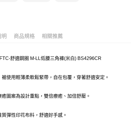
離島
每筆NT$2
付款後門
每筆NT$8
說明
商品規格
相關推薦
FTC-舒適鋼圈 M-LL低腰三角褲(米白) BS4296CR
腰、裾使用輕薄柔軟鬆緊帶，自在包覆，穿著舒適安定。
以療癒圖案為設計重點，雙倍療癒、加倍舒壓。
纖維質彈性印花布料，舒適好手感。