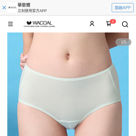
華歌爾
開啟APP
立刻使用官方APP
0
1
/
5