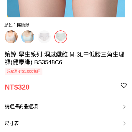
顏色：健康綠
嬪婷-學生系列-洞感纖維 M-3L中低腰三角生理
褲(健康綠) BS3548C6
超取滿NT$1,000免運
NT$320
請選擇商品選項
尺寸表