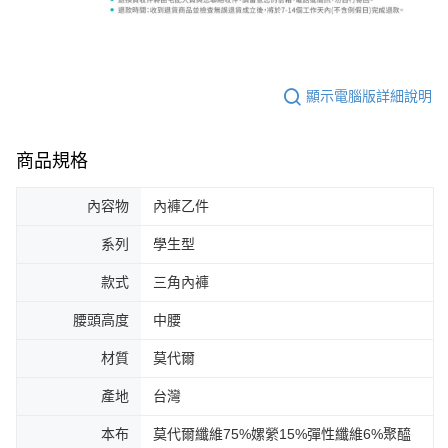
顯示電腦版詳細說明
商品規格
內容物
內褲乙件
系列
學生型
款式
三角內褲
腰頭高度
中腰
材質
莫代爾
產地
台灣
本布
莫代爾纖維75%嫘縈15%彈性纖維6%聚醯