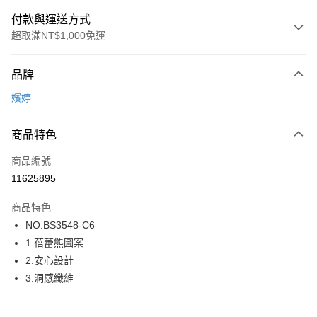
付款與運送方式
超取滿NT$1,000免運
付款方式
品牌
信用卡一次付款
嬪婷
超商取貨付款
商品特色
LINE Pay
商品編號
街口支付
11625895
ATM付款
商品特色
運送方式
NO.BS3548-C6
1.蓓蕾熊圖案
全家取貨付款
2.安心設計
每筆NT$80，滿NT$1,000(含以上)免運費
3.洞感纖維
付款後全家取貨
每筆NT$80，滿NT$1,000(含以上)免運費