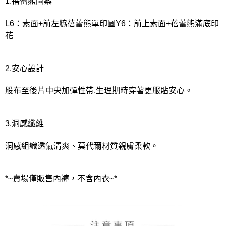
1.蓓蕾熊圖案
L6：素面+前左脇蓓蕾熊單印圖Y6：前上素面+蓓蕾熊滿底印
花
2.安心設計
股布至後片中央加彈性帶,生理期時穿著更服貼安心。
3.洞感纖維
洞感組織透氣清爽、莫代爾材質親膚柔軟。
*~賣場僅販售內褲，不含內衣~*