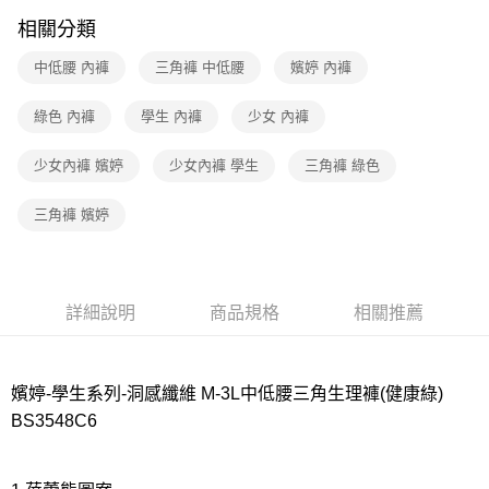
相關分類
7-11取貨付款
每筆NT$80，滿NT$1,000(含以上)免運費
中低腰 內褲
三角褲 中低腰
嬪婷 內褲
付款後7-11取貨
綠色 內褲
學生 內褲
少女 內褲
每筆NT$80，滿NT$1,000(含以上)免運費
少女內褲 嬪婷
少女內褲 學生
三角褲 綠色
宅配
每筆NT$80，滿NT$1,000(含以上)免運費
三角褲 嬪婷
離島
每筆NT$220
付款後門市自取
詳細說明
商品規格
相關推薦
每筆NT$80，滿NT$1,000(含以上)免運費
嬪婷-學生系列-洞感纖維 M-3L中低腰三角生理褲(健康綠)
BS3548C6