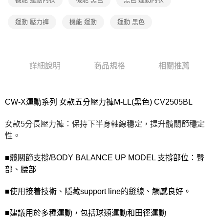
付款後7-11取貨
運動 壓力褲
機能 運動
運動 黑色
每筆NT$80，滿NT$1,000(含以上)免運費
宅配
每筆NT$80，滿NT$1,000(含以上)免運費
詳細說明
商品規格
相關推薦
離島
每筆NT$220
CW-X運動系列 女款五分壓力褲M-LL(黑色) CV2505BL
付款後門市自取
女款5分長壓力褲：保持下半身軸線穩定，提升髖關節穩定
每筆NT$80，滿NT$1,000(含以上)免運費
性。
■髖關節支撐/BODY BALANCE UP MODEL 支撐部位：臀
部、腰部
■使用接着技術、隱藏support line的縫線、觸感良好。
■建議用於多種運動，包括球類運動和田徑運動