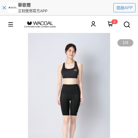
華歌爾
開啟APP
立刻使用官方APP
0
1
/
9