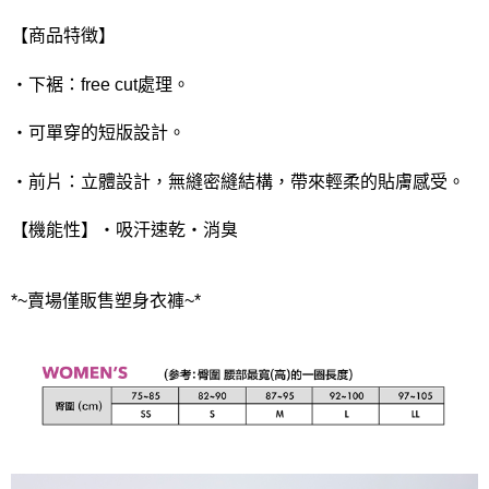
【商品特徴】
・下裾：free cut處理。
・可單穿的短版設計。
・前片：立體設計，無縫密縫結構，帶來輕柔的貼膚感受。
【機能性】・吸汗速乾・消臭
*~賣場僅販售塑身衣褲~*