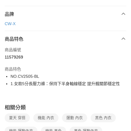
付款方式
品牌
信用卡一次付款
CW-X
超商取貨付款
商品特色
LINE Pay
商品編號
街口支付
11579269
ATM付款
商品特色
運送方式
NO.CV2505-BL
1.女款5分長壓力褲：保持下半身軸線穩定 提升髖關節穩定性
全家取貨付款
每筆NT$80，滿NT$1,000(含以上)免運費
付款後全家取貨
相關分類
每筆NT$80，滿NT$1,000(含以上)免運費
夏天 穿搭
機能 內衣
運動 內衣
黑色 內衣
7-11取貨付款
每筆NT$80，滿NT$1,000(含以上)免運費
機能 運動內衣
機能 黑色
黑色 運動內衣