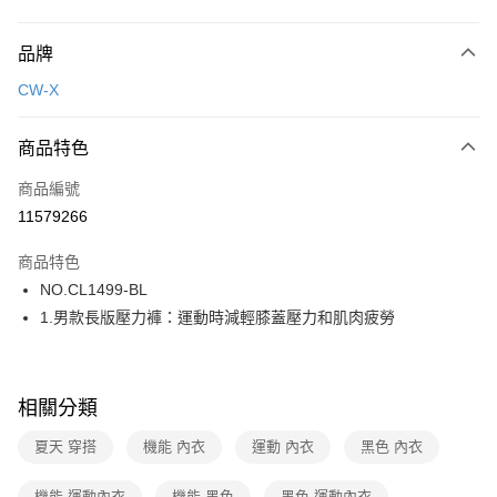
付款方式
品牌
信用卡一次付款
CW-X
超商取貨付款
商品特色
LINE Pay
商品編號
街口支付
11579266
ATM付款
商品特色
運送方式
NO.CL1499-BL
1.男款長版壓力褲：運動時減輕膝蓋壓力和肌肉疲勞
全家取貨付款
每筆NT$80，滿NT$1,000(含以上)免運費
付款後全家取貨
相關分類
每筆NT$80，滿NT$1,000(含以上)免運費
夏天 穿搭
機能 內衣
運動 內衣
黑色 內衣
7-11取貨付款
每筆NT$80，滿NT$1,000(含以上)免運費
機能 運動內衣
機能 黑色
黑色 運動內衣