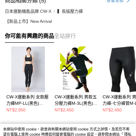
商品相關分類 (5)
查看全部
日本運動機能品牌 CW-X
▍長版壓力褲
【新品上市】New Arrival
你可能有興趣的商品
全站排行
CW-X運動系列 女款壓
CW-X運動系列 男款五
CW-X運動系列 
力褲MP-LL(黑色)
分壓力褲M-3L(黑色)
力褲-七分褲管M-
CL2499BL
CV1505BL
色系) CL1497BL
NT$2,950
NT$2,450
NT$2,450
熱門標籤