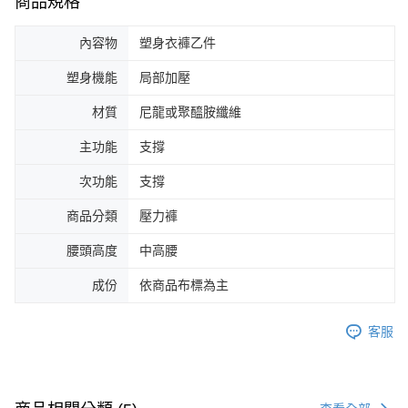
商品規格
內容物
塑身衣褲乙件
塑身機能
局部加壓
材質
尼龍或聚醯胺纖維
主功能
支撐
次功能
支撐
商品分類
壓力褲
腰頭高度
中高腰
成份
依商品布標為主
客服