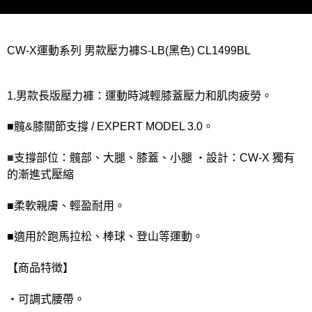
CW-X運動系列 男款壓力褲S-LB(黑色) CL1499BL
1.男款長版壓力褲：運動時減輕膝蓋壓力和肌肉疲勞。
■髖&膝關節支撐 / EXPERT MODEL 3.0。
■
支撐部位：髖部、大腿、膝蓋、小腿 ・設計：CW-X 獨有
的漸進式壓縮
■柔軟親膚、輕盈耐用。
■適用於跑馬拉松、棒球、登山等運動。
【商品特徴】
・可調式腰帶。