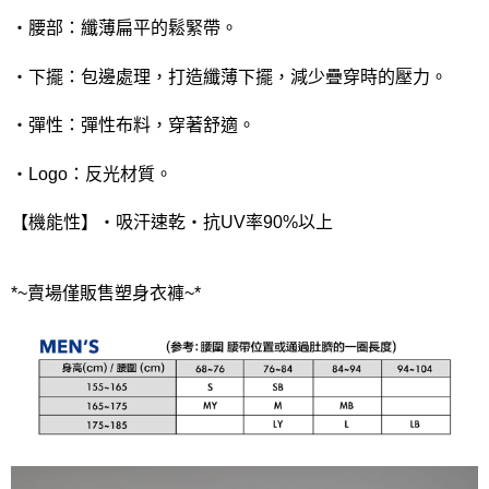
・腰部：纖薄扁平的鬆緊帶。
・下擺：包邊處理，打造纖薄下擺，減少疊穿時的壓力。
・彈性：彈性布料，穿著舒適。
・Logo：反光材質。
【機能性】・吸汗速乾・抗UV率90%以上
*~賣場僅販售塑身衣褲~*