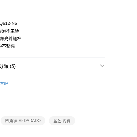
Q612-N5
動舒適不束縛
0%絲光針織棉
緊帶不緊繃
付款
0，滿NT$1,000(含以上)免運費
類 (5)
家取貨
0，滿NT$1,000(含以上)免運費
ew Arrival
客服
付款
衣褲/睡衣
▷ 內褲
0，滿NT$1,000(含以上)免運費
DO
▍印花系列
1取貨
DO
▍全系列商品
0，滿NT$1,000(含以上)免運費
SALE🔥🔥🔥
【mr.DADADO男士】印花平口褲3件
四角褲 Mr.DADADO
藍色 內褲
0，滿NT$1,000(含以上)免運費