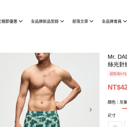
父親節優惠
全品牌新品型錄
部落文章
全品牌會員
Mr. 
絲光針織
超取滿NT$
NT$4
顏色：灰
尺寸
M