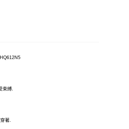
20
市自取
0，滿NT$1,000(含以上)免運費
Q612N5
束縛.
穿著.