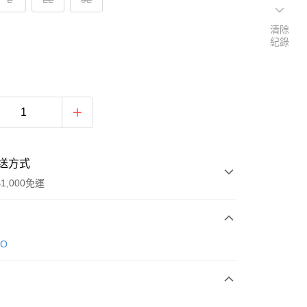
清除
紀錄
送方式
1,000免運
次付款
DO
付款