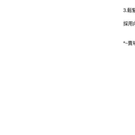
3.
採用
*~賣