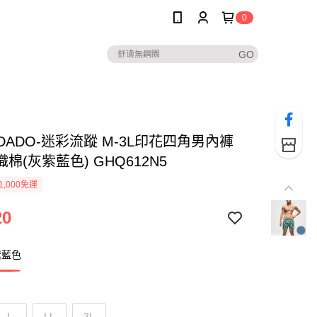
0
DADADO-迷彩流蹤 M-3L印花四角男內褲
棉(灰紫藍色) GHQ612N5
1,000免運
20
紫藍色
L
LL
3L