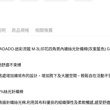
離島
每筆NT$2
付款後門
每筆NT$8
說明
商品規格
相關推薦
 DADADO-迷彩流蹤 M-3L印花四角男內褲絲光針織棉(灰紫藍色) GH
活動舒適不束縛
底處增加褲底布的設計，增加胯下及大腿空間，輕鬆自在活動不受
00%絲光針織棉
高級針織絲光棉,利用其布料優良的組織彈性及柔軟觸感,感受舒適