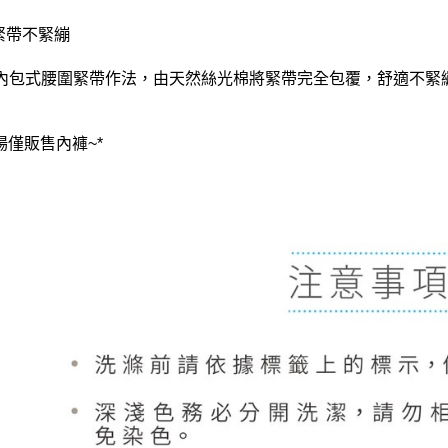
鬆緊帶不緊繃
內包式腰圍緊帶作法，由天然絲光棉將緊帶完全包覆，舒適不緊繃
場僅販售內褲~*