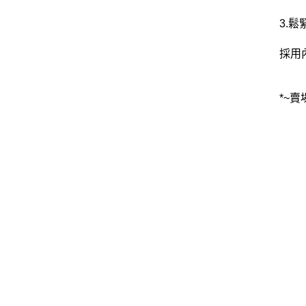
3.
採用
*~賣