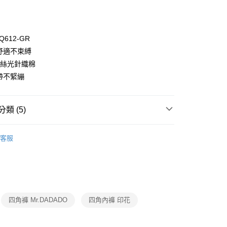
Q612-GR
動舒適不束縛
0%絲光針織棉
緊帶不緊繃
付款
0，滿NT$1,000(含以上)免運費
類 (5)
家取貨
0，滿NT$1,000(含以上)免運費
ew Arrival
客服
付款
衣褲/睡衣
▷ 內褲
0，滿NT$1,000(含以上)免運費
DO
▍印花系列
1取貨
DO
▍全系列商品
0，滿NT$1,000(含以上)免運費
SALE🔥🔥🔥
【mr.DADADO男士】印花平口褲3件
四角褲 Mr.DADADO
四角內褲 印花
0，滿NT$1,000(含以上)免運費