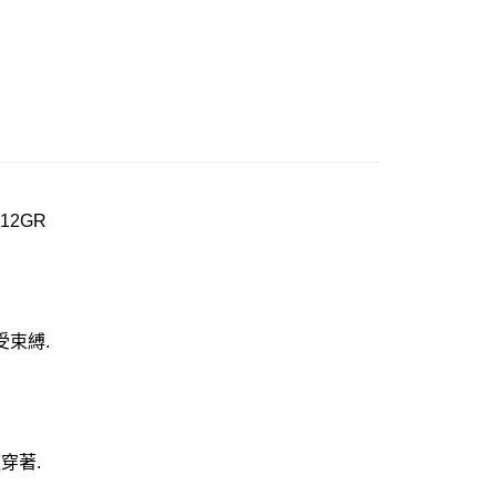
20
市自取
0，滿NT$1,000(含以上)免運費
12GR
束縛.
穿著.