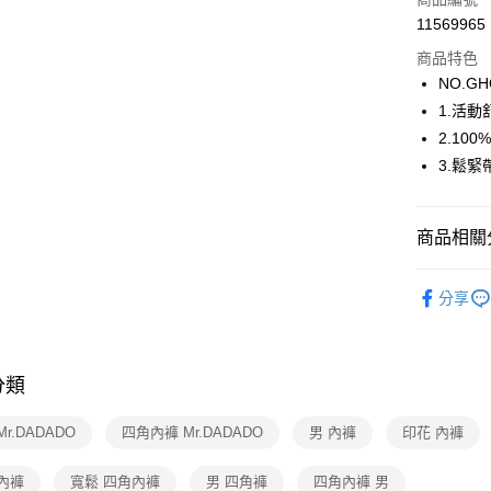
街口支付
11569965
商品特色
ATM付款
NO.GH
1.活
運送方式
2.10
3.鬆
全家取貨
每筆NT$8
商品相關分
付款後全
每筆NT$8
【新品上市】N
分享
7-11取貨
🔍男士內
每筆NT$8
Mr.DADA
付款後7-1
分類
Mr.DADA
每筆NT$8
【好評不斷】
Mr.DADADO
四角內褲 Mr.DADADO
男 內褲
印花 內褲
1088
宅配
內褲
寬鬆 四角內褲
男 四角褲
四角內褲 男
每筆NT$8