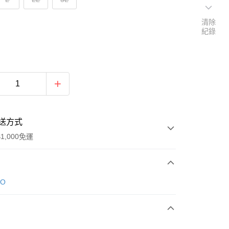
清除
紀錄
送方式
1,000免運
次付款
DO
付款