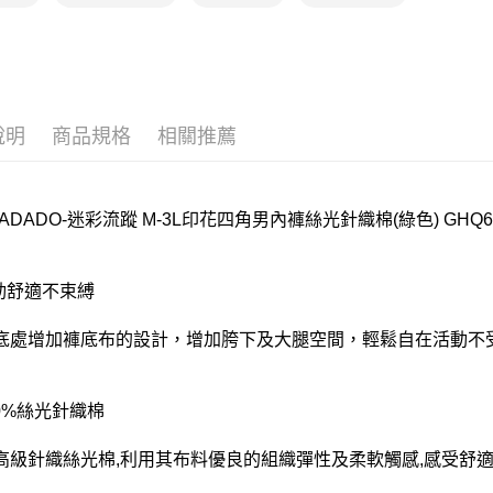
離島
每筆NT$2
付款後門
每筆NT$8
說明
商品規格
相關推薦
 DADADO-迷彩流蹤 M-3L印花四角男內褲絲光針織棉(綠色) GHQ6
活動舒適不束縛
底處增加褲底布的設計，增加胯下及大腿空間，輕鬆自在活動不受
00%絲光針織棉
高級針織絲光棉,利用其布料優良的組織彈性及柔軟觸感,感受舒適