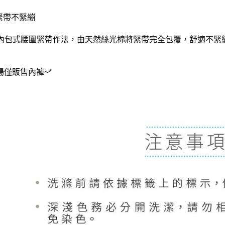
鬆緊帶不緊繃
內包式腰圍緊帶作法，由天然絲光棉將緊帶完全包覆，舒適不緊繃
場僅販售內褲~*