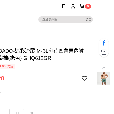
0
DADADO-迷彩流蹤 M-3L印花四角男內褲
棉(綠色) GHQ612GR
1,000免運
20
色
L
LL
3L