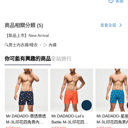
客服
商品相關分類 (5)
查看全部
【新品上市】New Arrival
🔍男士內衣褲/睡衣
▷ 內褲
你可能有興趣的商品
全站排行
Mr.DADADO-樂透樂透
Mr.DADADO-Let’s
Mr.DADADO-星
M-3L印花四角男內褲-
Battle M-3L印花四角
M-3L印花四角男
絲光針織棉(藍黑色)
男內褲絲光針織棉(藍
(藍黑色) GHQ61