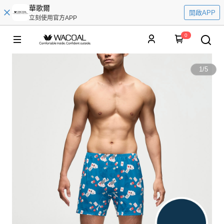
華歌爾
開啟APP
立刻使用官方APP
0
1
/
5