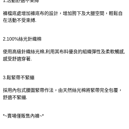
1.活動舒適不束縛
褲檔底處增加褲底布的設計，增加胯下及大腿空間，輕鬆自
在活動不受束縛.
2.100%絲光針織棉
使用高級針織絲光棉,利用其布料優良的組織彈性及柔軟觸感,
感受舒適穿著.
3.鬆緊帶不緊繃
採用內包式腰圍緊帶作法，由天然絲光棉將緊帶完全包覆，
舒適不緊繃.
*~賣場僅販售內褲~*