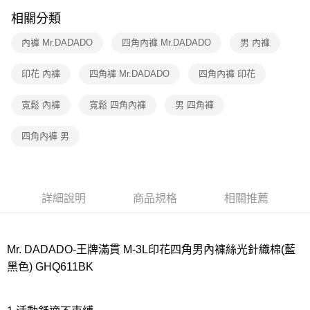
相關分類
7-11取貨付款
每筆NT$80，滿NT$1,000(含以上)免運費
內褲 Mr.DADADO
四角內褲 Mr.DADADO
男 內褲
付款後7-11取貨
印花 內褲
四角褲 Mr.DADADO
四角內褲 印花
每筆NT$80，滿NT$1,000(含以上)免運費
寬鬆 內褲
寬鬆 四角內褲
男 四角褲
宅配
每筆NT$80，滿NT$1,000(含以上)免運費
四角內褲 男
離島
每筆NT$220
付款後門市自取
詳細說明
商品規格
相關推薦
每筆NT$80，滿NT$1,000(含以上)免運費
Mr. DADADO-王牌滿貫 M-3L印花四角男內褲絲光針織棉(藍
黑色) GHQ611BK