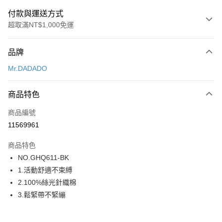
付款與運送方式
超取滿NT$1,000免運
付款方式
品牌
信用卡一次付款
Mr.DADADO
超商取貨付款
商品特色
LINE Pay
商品編號
街口支付
11569961
ATM付款
商品特色
運送方式
NO.GHQ611-BK
1.活動舒適不束縛
全家取貨付款
2.100%絲光針織棉
每筆NT$80，滿NT$1,000(含以上)免運費
3.鬆緊帶不緊繃
付款後全家取貨
每筆NT$80，滿NT$1,000(含以上)免運費