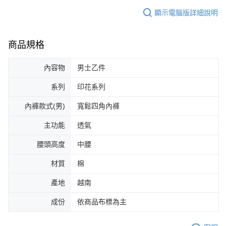
顯示電腦版詳細說明
商品規格
內容物
男士乙件
系列
印花系列
內褲款式(男)
寬鬆四角內褲
主功能
透氣
腰頭高度
中腰
材質
棉
產地
越南
成份
依商品布標為主